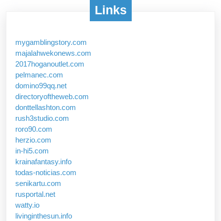
Links
mygamblingstory.com
majalahwekonews.com
2017hoganoutlet.com
pelmanec.com
domino99qq.net
directoryoftheweb.com
donttellashton.com
rush3studio.com
roro90.com
herzio.com
in-hi5.com
krainafantasy.info
todas-noticias.com
senikartu.com
rusportal.net
watty.io
livinginthesun.info