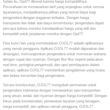
Selain itu, Ojol77 dikenal karena harga kompetitifnya.
Perusahaan ini menawarkan tarif yang terjangkau untuk semua
layanannya, menjadikannya pilihan yang hemat biaya bagi
pengendara dengan anggaran terbatas. Dengan harga
transparan dan tidak ada biaya tersembunyi, pengendara dapat
percaya bahwa mereka mendapatkan harga yang adil dan
kompetitif untuk perjalanan mereka dengan Ojol77.
Fitur kunci lain yang membedakan OJOL77 adalah aplikasinya
yang ramah pengguna. Aplikasi OJOL77 mudah digunakan dan
dinavigasi, memungkinkan pengendara untuk memesan wahana
dengan cepat dan nyaman. Dengan fitur-fitur seperti pelacakan
real-time, peringkat pengemudi, dan opsi pembayaran dalam
aplikasi, aplikasi OJOL77 memberikan pengalaman yang mulus
dan bebas kerumitan bagi pengendara.
Secara keseluruhan, OJOL77 mengubah permainan untuk
pengendara Indonesia dengan menawarkan opsi transportasi
yang aman, andal, dan nyaman dengan harga kompetitif. Dengan
fokus pada keselamatan, penawaran layanan yang beragam,
harga kompetitif, dan aplikasi ramah pengguna, OJOL77