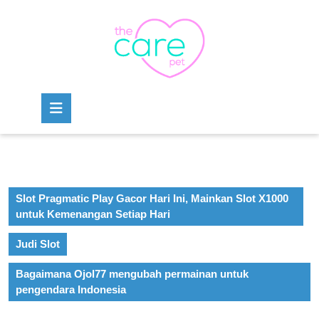
Skip
to
content
Skip
to
content
Open
Button
Slot Pragmatic Play Gacor Hari Ini, Mainkan Slot X1000
untuk Kemenangan Setiap Hari
Judi Slot
Bagaimana Ojol77 mengubah permainan untuk
pengendara Indonesia