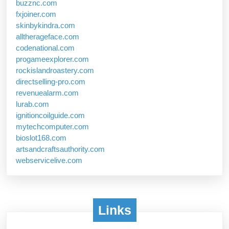
buzznc.com
fxjoiner.com
skinbykindra.com
alltherageface.com
codenational.com
progameexplorer.com
rockislandroastery.com
directselling-pro.com
revenuealarm.com
lurab.com
ignitioncoilguide.com
mytechcomputer.com
bioslot168.com
artsandcraftsauthority.com
webservicelive.com
Links