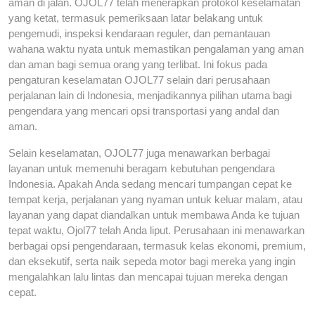
aman di jalan. OJOL77 telah menerapkan protokol keselamatan
yang ketat, termasuk pemeriksaan latar belakang untuk
pengemudi, inspeksi kendaraan reguler, dan pemantauan
wahana waktu nyata untuk memastikan pengalaman yang aman
dan aman bagi semua orang yang terlibat. Ini fokus pada
pengaturan keselamatan OJOL77 selain dari perusahaan
perjalanan lain di Indonesia, menjadikannya pilihan utama bagi
pengendara yang mencari opsi transportasi yang andal dan
aman.
Selain keselamatan, OJOL77 juga menawarkan berbagai
layanan untuk memenuhi beragam kebutuhan pengendara
Indonesia. Apakah Anda sedang mencari tumpangan cepat ke
tempat kerja, perjalanan yang nyaman untuk keluar malam, atau
layanan yang dapat diandalkan untuk membawa Anda ke tujuan
tepat waktu, Ojol77 telah Anda liput. Perusahaan ini menawarkan
berbagai opsi pengendaraan, termasuk kelas ekonomi, premium,
dan eksekutif, serta naik sepeda motor bagi mereka yang ingin
mengalahkan lalu lintas dan mencapai tujuan mereka dengan
cepat.