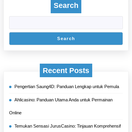
Search
Search
Recent Posts
Pengertian Saung4D: Panduan Lengkap untuk Pemula
Ahlicasino: Panduan Utama Anda untuk Permainan
Online
Temukan Sensasi JurusCasino: Tinjauan Komprehensif