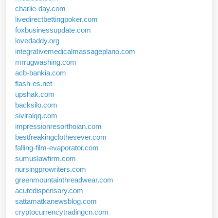
charlie-day.com
livedirectbettingpoker.com
foxbusinessupdate.com
lovedaddy.org
integrativemedicalmassageplano.com
mrrugwashing.com
acb-bankia.com
flash-es.net
upshak.com
backsilo.com
siviralqq.com
impressionresorthoian.com
bestfreakingclothesever.com
falling-film-evaporator.com
sumuslawfirm.com
nursingprowriters.com
greenmountainthreadwear.com
acutedispensary.com
sattamatkanewsblog.com
cryptocurrencytradingcn.com