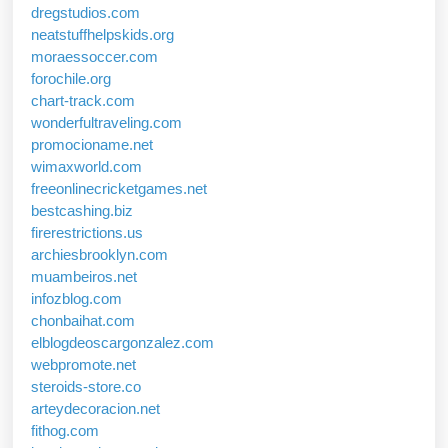
dregstudios.com
neatstuffhelpskids.org
moraessoccer.com
forochile.org
chart-track.com
wonderfultraveling.com
promocioname.net
wimaxworld.com
freeonlinecricketgames.net
bestcashing.biz
firerestrictions.us
archiesbrooklyn.com
muambeiros.net
infozblog.com
chonbaihat.com
elblogdeoscargonzalez.com
webpromote.net
steroids-store.co
arteydecoracion.net
fithog.com