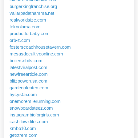
burgerkingfranchise.org
vallarpadathamma.net
realworldsize.com
teknolama.com
productforbaby.com
orb-z.com
fosterscoachhousetavern.com
mesasdecultivoonline.com
boilersnbits.com
latestviralpost.com
newfreearticle.com
blitzpowerusa.com
gardenofeaten.com
hycys05.com
onemoremilerunning.com
snowboardsteez.com
instagrambioforgirls.com
cashflowxfiles.com
kmbb10.com
getxtrem.com