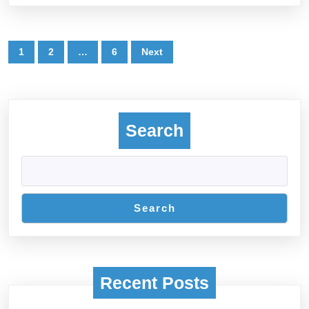
Akurat
Posts
1
2
…
6
Next
pagination
Search
Search
Recent Posts