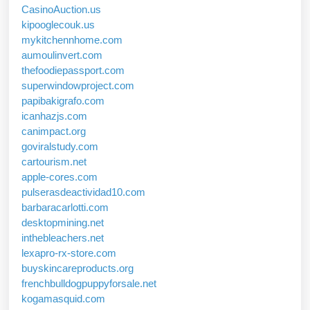
CasinoAuction.us
kipooglecouk.us
mykitchennhome.com
aumoulinvert.com
thefoodiepassport.com
superwindowproject.com
papibakigrafo.com
icanhazjs.com
canimpact.org
goviralstudy.com
cartourism.net
apple-cores.com
pulserasdeactividad10.com
barbaracarlotti.com
desktopmining.net
inthebleachers.net
lexapro-rx-store.com
buyskincareproducts.org
frenchbulldogpuppyforsale.net
kogamasquid.com