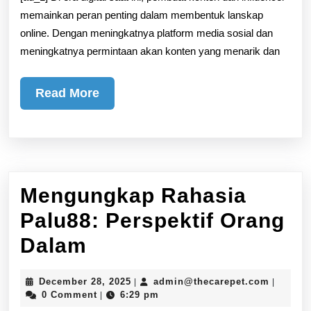
untuk
memainkan peran penting dalam membentuk lanskap
online. Dengan meningkatnya platform media sosial dan
Pembuat
meningkatnya permintaan akan konten yang menarik dan
Konten
dan
Read
Read More
Influencer
More
Mengungkap Rahasia
Palu88: Perspektif Orang
Mengungkap
Dalam
Rahasia
December
admin@t
December 28, 2025
admin@thecarepet.com
|
|
Palu88:
28,
0 Comment
6:29 pm
|
2025