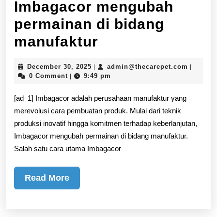
Imbagacor mengubah
permainan di bidang
Di
manufaktur
balik
December
admin@t
December 30, 2025
admin@thecarepet.com
|
|
layar:
30,
0 Comment
9:49 pm
|
2025
Bagaimana
[ad_1] Imbagacor adalah perusahaan manufaktur yang
Imbagacor
merevolusi cara pembuatan produk. Mulai dari teknik
produksi inovatif hingga komitmen terhadap keberlanjutan,
mengubah
Imbagacor mengubah permainan di bidang manufaktur.
permainan
Salah satu cara utama Imbagacor
di
Read
bidang
Read More
More
manufaktur