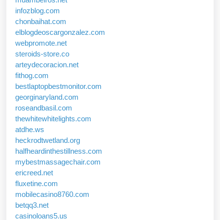
infozblog.com
chonbaihat.com
elblogdeoscargonzalez.com
webpromote.net
steroids-store.co
arteydecoracion.net
fithog.com
bestlaptopbestmonitor.com
georginaryland.com
roseandbasil.com
thewhitewhitelights.com
atdhe.ws
heckrodtwetland.org
halfheardinthestillness.com
mybestmassagechair.com
ericreed.net
fluxetine.com
mobilecasino8760.com
betqq3.net
casinoloans5.us