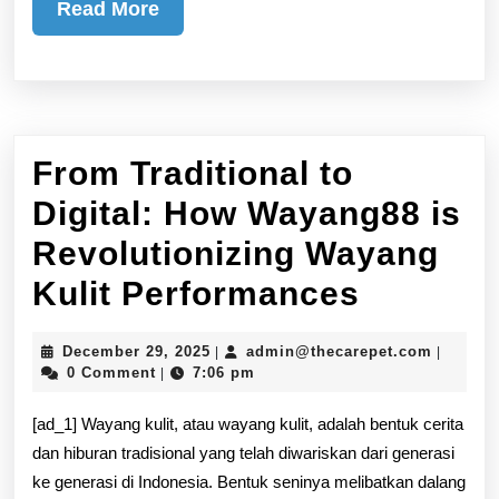
Read
Read More
More
From Traditional to
Digital: How Wayang88 is
Revolutionizing Wayang
From
Kulit Performances
Traditio
December
admin@t
December 29, 2025
admin@thecarepet.com
|
|
to
29,
0 Comment
7:06 pm
|
2025
Digital:
[ad_1] Wayang kulit, atau wayang kulit, adalah bentuk cerita
How
dan hiburan tradisional yang telah diwariskan dari generasi
ke generasi di Indonesia. Bentuk seninya melibatkan dalang
Wayang