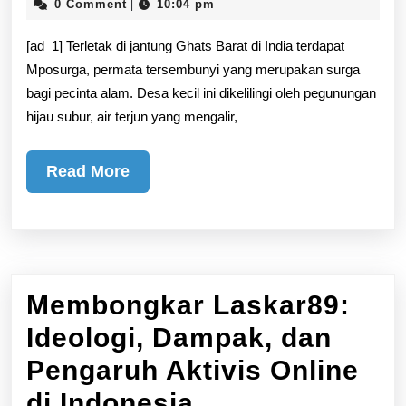
Alam
31,
0 Comment
10:04 pm
|
2025
Mposurg
[ad_1] Terletak di jantung Ghats Barat di India terdapat
Surga
Mposurga, permata tersembunyi yang merupakan surga
bagi pecinta alam. Desa kecil ini dikelilingi oleh pegunungan
bagi
hijau subur, air terjun yang mengalir,
Pencint
Alam
Read
Read More
More
Membongkar Laskar89:
Ideologi, Dampak, dan
Pengaruh Aktivis Online
Membongkar
di Indonesia