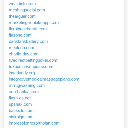
weactinfo.com
meshingsocial.com
thearguer.com
marketing-mobile-app.com
floralpunchcraft.com
fiasone.com
danktankbattery.com
mealudo.com
charlie-day.com
livedirectbettingpoker.com
foxbusinessupdate.com
lovedaddy.org
integrativemedicalmassageplano.com
mrrugwashing.com
acb-bankia.com
flash-es.net
upshak.com
backsilo.com
siviralqq.com
impressionresorthoian.com