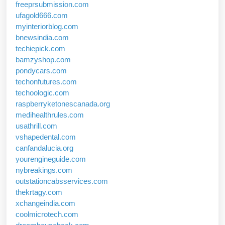
freeprsubmission.com
ufagold666.com
myinteriorblog.com
bnewsindia.com
techiepick.com
bamzyshop.com
pondycars.com
techonfutures.com
techoologic.com
raspberryketonescanada.org
medihealthrules.com
usathrill.com
vshapedental.com
canfandalucia.org
yourengineguide.com
nybreakings.com
outstationcabsservices.com
thekrtagy.com
xchangeindia.com
coolmicrotech.com