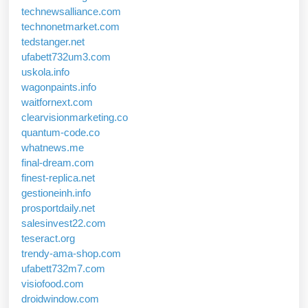
technewsalliance.com
technonetmarket.com
tedstanger.net
ufabett732um3.com
uskola.info
wagonpaints.info
waitfornext.com
clearvisionmarketing.co
quantum-code.co
whatnews.me
final-dream.com
finest-replica.net
gestioneinh.info
prosportdaily.net
salesinvest22.com
teseract.org
trendy-ama-shop.com
ufabett732m7.com
visiofood.com
droidwindow.com