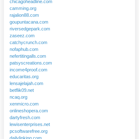
chicagoheadline.com
camming.org
rajalion88.com
goupuntacana.com
riversedgepark.com
zaseez.com
catchycrunch.com
nofaphub.com
nefertitingalls.com
patsyscreations.com
income4proof.com
educaritas.org
lensajelajah.com
betflik09.net
ncaq.org
xenmicro.com
onlineshopera.com
dartyfresh.com
lewisenterprises.net
pcsoftwarefree.org
dailylinking.com