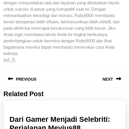
dengan menyediakan alat dan layanan yang dibutuhkan bisnis
untuk sukses di pasar yang kompetitif saat ini. Dengan
memanfaatkan teknologi dan inovasi, Ruby8000 membantu
bisnis beroperasi lebih efisien, berkomunikasi lebih efektif, dan
pada akhirnya mencapai kesuksesan yang lebih besar. Jika
Anda ingin membawa bisnis Anda ke tingkat berikutnya,
pertimbangkan untuk bermitra dengan Ruby8000 dan lihat
bagaimana mereka dapat membantu merevolusi cara Anda
bekerja.
[ad_2]
Post
PREVIOUS
NEXT
navigation
Related Post
Previous
Next
post:
post:
Dari Gamer Menjadi Selebriti:
Dari
Perjalanan Mevius88