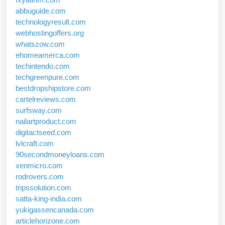
abbuguide.com
technologyresult.com
webhostingoffers.org
whatszow.com
ehomeamerca.com
techintendo.com
techgreenpure.com
bestdropshipstore.com
cartelreviews.com
surfsway.com
nailartproduct.com
digitactseed.com
lvlcraft.com
90secondmoneyloans.com
xenmicro.com
rodrovers.com
tripssolution.com
satta-king-india.com
yukigassencanada.com
articlehorizone.com