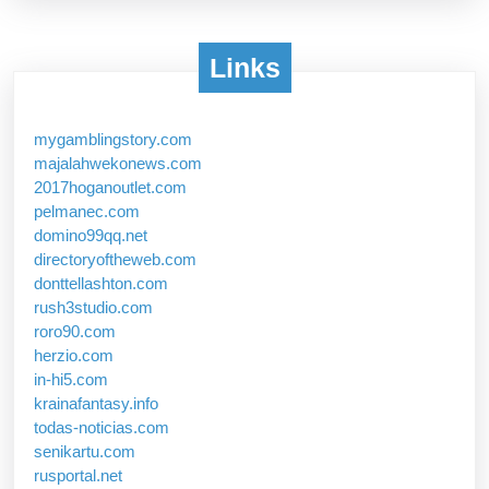
Links
mygamblingstory.com
majalahwekonews.com
2017hoganoutlet.com
pelmanec.com
domino99qq.net
directoryoftheweb.com
donttellashton.com
rush3studio.com
roro90.com
herzio.com
in-hi5.com
krainafantasy.info
todas-noticias.com
senikartu.com
rusportal.net