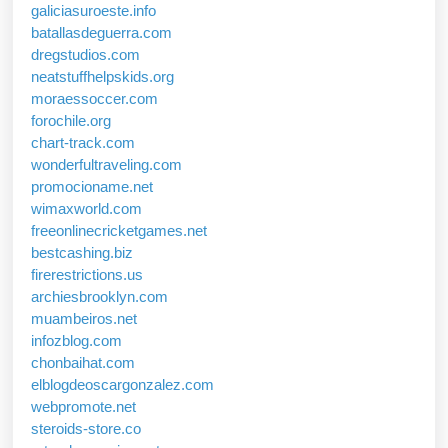
galiciasuroeste.info
batallasdeguerra.com
dregstudios.com
neatstuffhelpskids.org
moraessoccer.com
forochile.org
chart-track.com
wonderfultraveling.com
promocioname.net
wimaxworld.com
freeonlinecricketgames.net
bestcashing.biz
firerestrictions.us
archiesbrooklyn.com
muambeiros.net
infozblog.com
chonbaihat.com
elblogdeoscargonzalez.com
webpromote.net
steroids-store.co