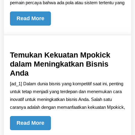
pemain percaya bahwa ada pola atau sistem tertentu yang
Cara
Meman
Read
Read More
Pola
More
Slot
Gacor
untuk
Temukan Kekuatan Mpokick
Keunt
dalam Meningkatkan Bisnis
Maksi
Temukan
Anda
Kekuatan
[ad_1] Dalam dunia bisnis yang kompetitif saat ini, penting
Mpokick
untuk tetap menjadi yang terdepan dan menemukan cara
dalam
inovatif untuk meningkatkan bisnis Anda. Salah satu
caranya adalah dengan memanfaatkan kekuatan Mpokick,
Meningkatkan
Bisnis
Read
Read More
Anda
More