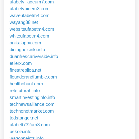
ufabetvillageum7.com
ufabetvoicem3.com
waveufabetm4.com
wayang88.net
websiteufabetm4.com
whiteufabetm4.com
anikalappy.com
dininghelsinki.info
duanfrescariverside.info
etilerx.com
finestreplica.net
flounderandfumble.com
healthohunt.com
retefuturah.info
smartinvestinginfo.info
technewsalliance.com
technonetmarket.com
tedstanger.net
ufabett732um3.com
uskola.info
wagonpaints.info