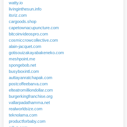
watty.io
livinginthesun.info
itsriz.com
cargoods.shop
capetownacupuncture.com
bitcoinvideospro.com
cosmiccrowcollective.com
alain-jacquet.com
gotisouizakayabakeneko.com
meshpoint.me
spongebob.net
busyboxintl.com
auttayanratchapak.com
postcoffeebarva.com
elteatromilliondollar.com
burgerkingfranchise.org
vallarpadathamma.net
realworldsize.com
teknolama.com
productforbaby.com