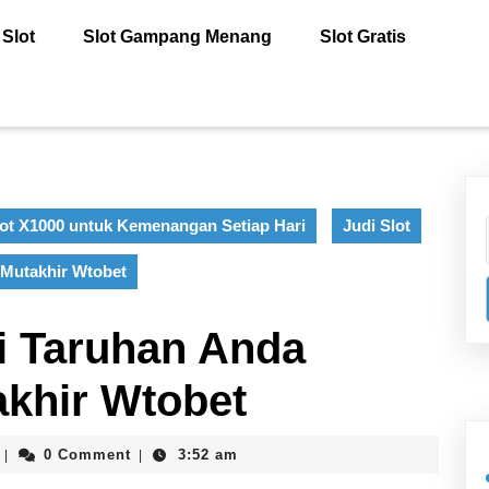
 Slot
Slot Gampang Menang
Slot Gratis
Slot X1000 untuk Kemenangan Setiap Hari
Judi Slot
 Mutakhir Wtobet
i Taruhan Anda
akhir Wtobet
admin@thecarepet.com
0 Comment
3:52 am
|
|