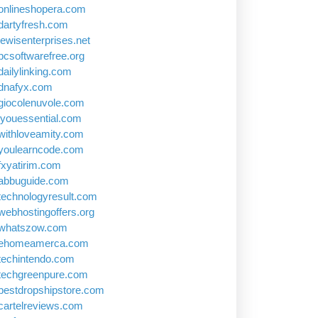
onlineshopera.com
dartyfresh.com
lewisenterprises.net
pcsoftwarefree.org
dailylinking.com
dnafyx.com
giocolenuvole.com
iyouessential.com
withloveamity.com
youlearncode.com
fxyatirim.com
abbuguide.com
technologyresult.com
webhostingoffers.org
whatszow.com
ehomeamerca.com
techintendo.com
techgreenpure.com
bestdropshipstore.com
cartelreviews.com