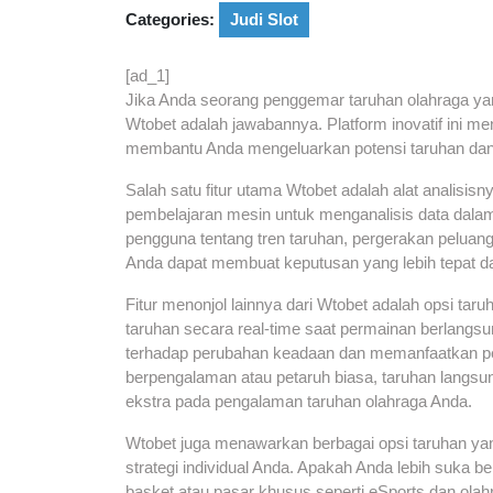
2026
Categories:
Judi Slot
[ad_1]
Jika Anda seorang penggemar taruhan olahraga ya
Wtobet adalah jawabannya. Platform inovatif ini m
membantu Anda mengeluarkan potensi taruhan d
Salah satu fitur utama Wtobet adalah alat analisis
pembelajaran mesin untuk menganalisis data dal
pengguna tentang tren taruhan, pergerakan peluang, 
Anda dapat membuat keputusan yang lebih tepat d
Fitur menonjol lainnya dari Wtobet adalah opsi t
taruhan secara real-time saat permainan berlangs
terhadap perubahan keadaan dan memanfaatkan pe
berpengalaman atau petaruh biasa, taruhan langsu
ekstra pada pengalaman taruhan olahraga Anda.
Wtobet juga menawarkan berbagai opsi taruhan yan
strategi individual Anda. Apakah Anda lebih suka be
basket atau pasar khusus seperti eSports dan ola