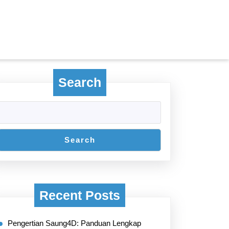
Search
Search
Recent Posts
Pengertian Saung4D: Panduan Lengkap