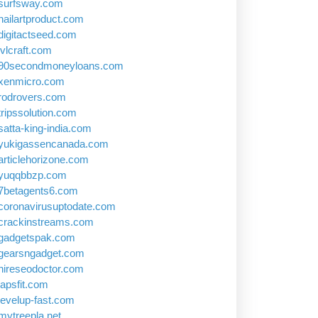
surfsway.com
nailartproduct.com
digitactseed.com
lvlcraft.com
90secondmoneyloans.com
xenmicro.com
rodrovers.com
tripssolution.com
satta-king-india.com
yukigassencanada.com
articlehorizone.com
yuqqbbzp.com
7betagents6.com
coronavirusuptodate.com
crackinstreams.com
gadgetspak.com
gearsngadget.com
hireseodoctor.com
lapsfit.com
levelup-fast.com
mytreepla.net