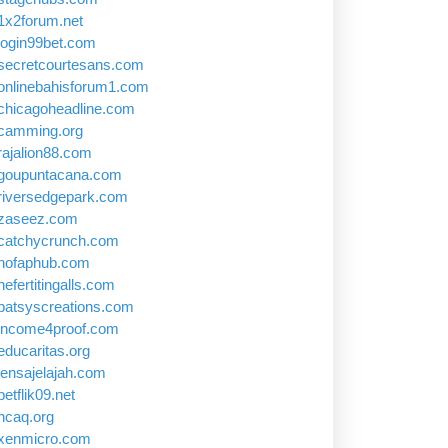
1x2forum.net
login99bet.com
secretcourtesans.com
onlinebahisforum1.com
chicagoheadline.com
camming.org
rajalion88.com
goupuntacana.com
riversedgepark.com
zaseez.com
catchycrunch.com
nofaphub.com
nefertitingalls.com
patsyscreations.com
income4proof.com
educaritas.org
lensajelajah.com
betflik09.net
ncaq.org
xenmicro.com