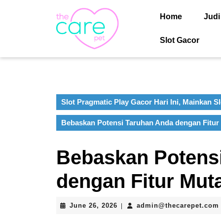
Skip
to
Home
Judi
content
Skip
Slot Gacor
to
content
Slot Pragmatic Play Gacor Hari Ini, Mainkan 
Bebaskan Potensi Taruhan Anda dengan Fitur
Bebaskan Potens
dengan Fitur Mut
June
June 26, 2026
admin@thecarepet.com
|
26,