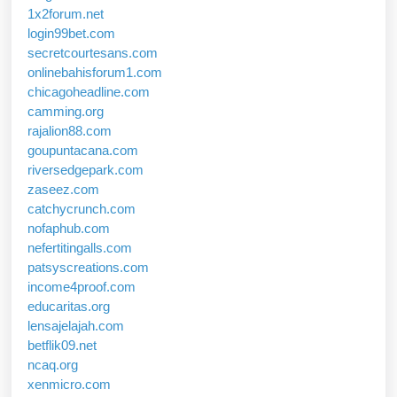
1x2forum.net
login99bet.com
secretcourtesans.com
onlinebahisforum1.com
chicagoheadline.com
camming.org
rajalion88.com
goupuntacana.com
riversedgepark.com
zaseez.com
catchycrunch.com
nofaphub.com
nefertitingalls.com
patsyscreations.com
income4proof.com
educaritas.org
lensajelajah.com
betflik09.net
ncaq.org
xenmicro.com