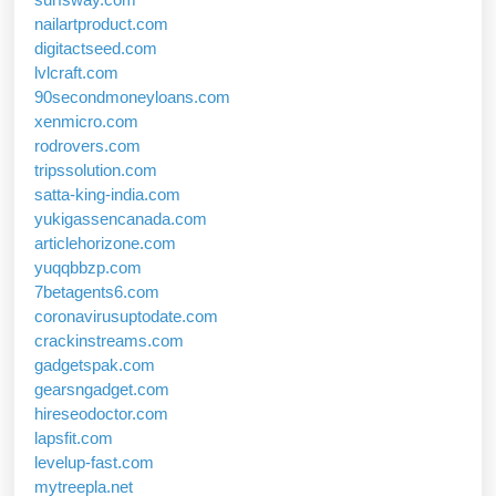
nailartproduct.com
digitactseed.com
lvlcraft.com
90secondmoneyloans.com
xenmicro.com
rodrovers.com
tripssolution.com
satta-king-india.com
yukigassencanada.com
articlehorizone.com
yuqqbbzp.com
7betagents6.com
coronavirusuptodate.com
crackinstreams.com
gadgetspak.com
gearsngadget.com
hireseodoctor.com
lapsfit.com
levelup-fast.com
mytreepla.net