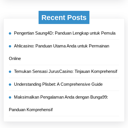
Recent Posts
Pengertian Saung4D: Panduan Lengkap untuk Pemula
Ahlicasino: Panduan Utama Anda untuk Permainan
Online
Temukan Sensasi JurusCasino: Tinjauan Komprehensif
Understanding Plisbet: A Comprehensive Guide
Maksimalkan Pengalaman Anda dengan Bunga99:
Panduan Komprehensif