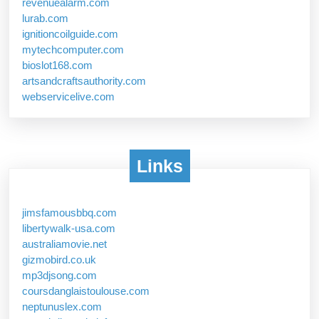
revenuealarm.com
lurab.com
ignitioncoilguide.com
mytechcomputer.com
bioslot168.com
artsandcraftsauthority.com
webservicelive.com
Links
jimsfamousbbq.com
libertywalk-usa.com
australiamovie.net
gizmobird.co.uk
mp3djsong.com
coursdanglaistoulouse.com
neptunuslex.com