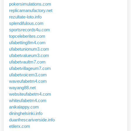
pokersimulations.com
replicamanufactory.net
rezultate-loto.info
splendifulous.com
sportsrecords4u.com
topceleberites.com
ufabetting8m4.com
ufabetunionum3.com
ufabetvalueum3.com
ufabetvaultm7.com
ufabetvillageum7.com
ufabetvoicem3.com
waveufabetm4.com
wayang88.net
websiteufabetm4.com
whiteufabetm4.com
anikalappy.com
dininghelsinki.info
duanfrescariverside.info
etilerx.com