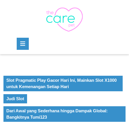
Skip
to
content
Skip
to
content
Open
Button
Slot Pragmatic Play Gacor Hari Ini, Mainkan Slot X1000
untuk Kemenangan Setiap Hari
Judi Slot
Dari Awal yang Sederhana hingga Dampak Global:
Bangkitnya Tumi123