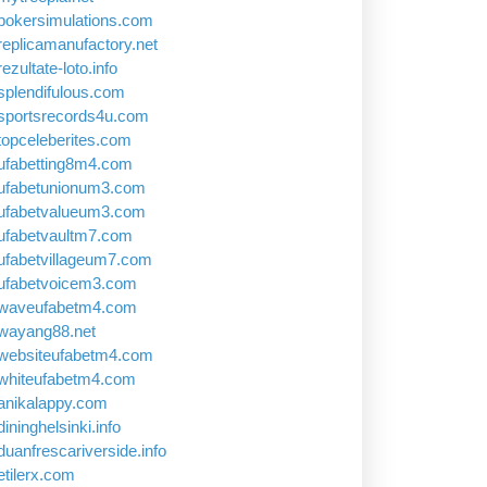
pokersimulations.com
replicamanufactory.net
rezultate-loto.info
splendifulous.com
sportsrecords4u.com
topceleberites.com
ufabetting8m4.com
ufabetunionum3.com
ufabetvalueum3.com
ufabetvaultm7.com
ufabetvillageum7.com
ufabetvoicem3.com
waveufabetm4.com
wayang88.net
websiteufabetm4.com
whiteufabetm4.com
anikalappy.com
dininghelsinki.info
duanfrescariverside.info
etilerx.com