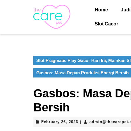
Skip
to
Home
Judi
content
Skip
Slot Gacor
to
content
Slot Pragmatic Play Gacor Hari Ini, Mainkan 
Gasbos: Masa Depan Produksi Energi Bersih
Gasbos: Masa De
Bersih
February
February 26, 2026
admin@thecarepet
|
26,