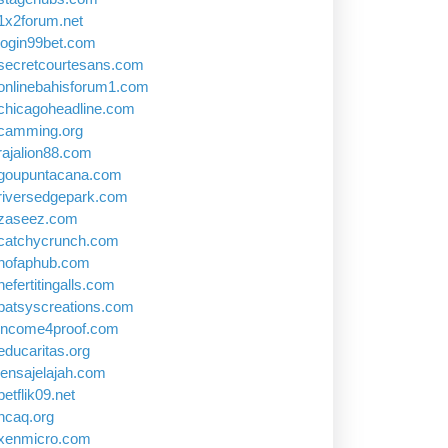
1x2forum.net
login99bet.com
secretcourtesans.com
onlinebahisforum1.com
chicagoheadline.com
camming.org
rajalion88.com
goupuntacana.com
riversedgepark.com
zaseez.com
catchycrunch.com
nofaphub.com
nefertitingalls.com
patsyscreations.com
income4proof.com
educaritas.org
lensajelajah.com
betflik09.net
ncaq.org
xenmicro.com