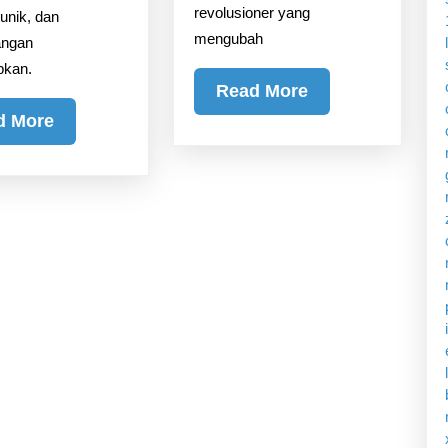
revolusioner yang
unik, dan
mengubah
ngan
bkan.
Read
Read More
More
Read
d More
More