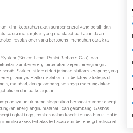
han iklim, kebutuhan akan sumber energi yang bersih dan
atu solusi menjanjikan yang mendapat perhatian dalam
nologi revolusioner yang berpotensi mengubah cara kita
 System (Sistem Lepas Pantai Berbasis Gas), dan
uatan sumber energi terbarukan seperti energi angin,
ersih. Sistem ini terdiri dari jaringan platform terapung yang
energi lainnya. Platform-platform ini berlokasi strategis di
 angin, matahari, dan gelombang, sehingga memungkinkan
t efisien dan berkelanjutan.
mpuannya untuk mengintegrasikan berbagai sumber energi
ungkan energi angin, matahari, dan gelombang, Gasbos
rgi tingkat tinggi, bahkan dalam kondisi cuaca buruk. Hal ini
 memiliki akses terbatas terhadap sumber energi tradisional