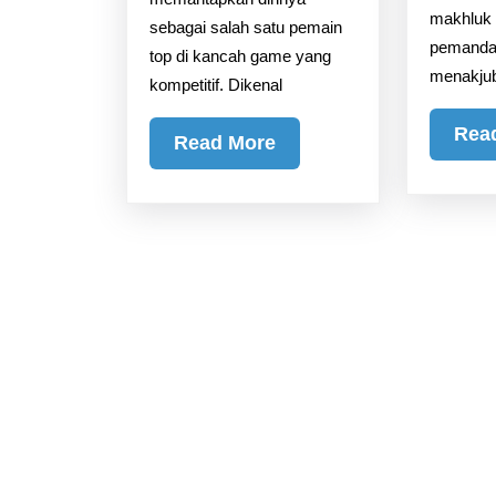
The
makhluk 
sebagai salah satu pemain
Mind
pemanda
top di kancah game yang
of
menakju
kompetitif. Dikenal
a
Rea
Game
Read
Read More
Prodigy
More