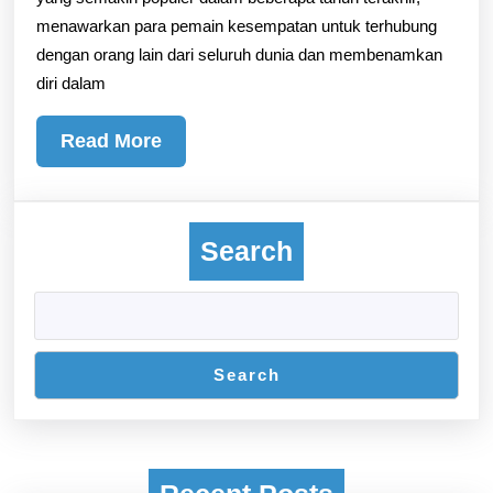
online
menawarkan para pemain kesempatan untuk terhubung
dengan orang lain dari seluruh dunia dan membenamkan
dengan
diri dalam
indoga
Read
Read More
More
Search
Search