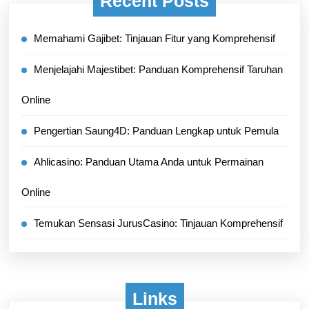
Recent Posts
Memahami Gajibet: Tinjauan Fitur yang Komprehensif
Menjelajahi Majestibet: Panduan Komprehensif Taruhan
Online
Pengertian Saung4D: Panduan Lengkap untuk Pemula
Ahlicasino: Panduan Utama Anda untuk Permainan
Online
Temukan Sensasi JurusCasino: Tinjauan Komprehensif
Links