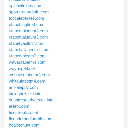
splendifulous.com
sportsrecords4u.com
topceleberites.com
ufabetting8m4.com
ufabetunionum3.com
ufabetvalueum3.com
ufabetvaultm7.com
ufabetvillageum7.com
ufabetvoicem3.com
waveufabetm4.com
wayang88.net
websiteufabetm4.com
whiteufabetm4.com
anikalappy.com
dininghelsinki.info
duanfrescariverside.info
etilerx.com
finestreplica.net
flounderandfumble.com
healthohunt.com