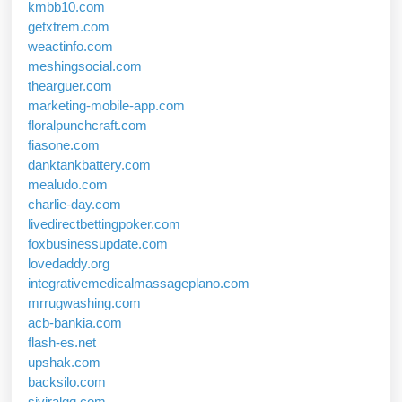
kmbb10.com
getxtrem.com
weactinfo.com
meshingsocial.com
thearguer.com
marketing-mobile-app.com
floralpunchcraft.com
fiasone.com
danktankbattery.com
mealudo.com
charlie-day.com
livedirectbettingpoker.com
foxbusinessupdate.com
lovedaddy.org
integrativemedicalmassageplano.com
mrrugwashing.com
acb-bankia.com
flash-es.net
upshak.com
backsilo.com
siviralqq.com