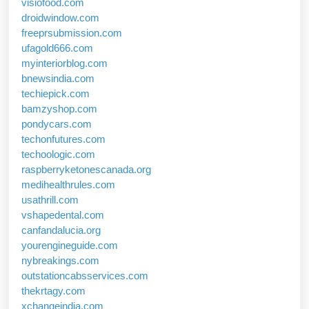
visiofood.com
droidwindow.com
freeprsubmission.com
ufagold666.com
myinteriorblog.com
bnewsindia.com
techiepick.com
bamzyshop.com
pondycars.com
techonfutures.com
techoologic.com
raspberryketonescanada.org
medihealthrules.com
usathrill.com
vshapedental.com
canfandalucia.org
yourengineguide.com
nybreakings.com
outstationcabsservices.com
thekrtagy.com
xchangeindia.com