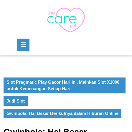
Skip
to
content
Skip
to
content
Open
Button
Slot Pragmatic Play Gacor Hari Ini, Mainkan Slot X1000
untuk Kemenangan Setiap Hari
Judi Slot
Gwinbola: Hal Besar Berikutnya dalam Hiburan Online