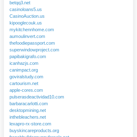
betqq3.net
casinoloans5.us
CasinoAuction.us
kipooglecouk.us
mykitchennhome.com
aumoulinvert.com
thefoodiepassport.com
superwindowproject.com
papibakigrafo.com
icanhazjs.com
canimpact.org
goviralstudy.com
cartourism.net
apple-cores.com
pulserasdeactividad10.com
barbaracarlotti.com
desktopmining.net
inthebleachers.net
lexapro-rx-store.com
buyskincareproducts.org