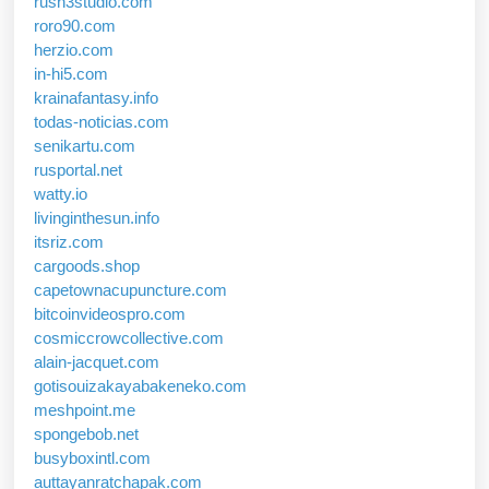
rush3studio.com
roro90.com
herzio.com
in-hi5.com
krainafantasy.info
todas-noticias.com
senikartu.com
rusportal.net
watty.io
livinginthesun.info
itsriz.com
cargoods.shop
capetownacupuncture.com
bitcoinvideospro.com
cosmiccrowcollective.com
alain-jacquet.com
gotisouizakayabakeneko.com
meshpoint.me
spongebob.net
busyboxintl.com
auttayanratchapak.com