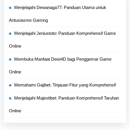
Menjelajahi Dewanaga77: Panduan Utama untuk
Antusiasme Gaming
Menjelajahi Jeniustoto: Panduan Komprehensif Game
Online
Membuka Manfaat Dewi4D bagi Penggemar Game
Online
Memahami Gajibet: Tinjauan Fitur yang Komprehensif
Menjelajahi Majestibet: Panduan Komprehensif Taruhan
Online