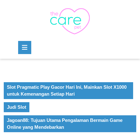
Skip
to
content
Skip
to
content
Open
Button
Slot Pragmatic Play Gacor Hari Ini, Mainkan Slot X1000
untuk Kemenangan Setiap Hari
Judi Slot
Jagoan88: Tujuan Utama Pengalaman Bermain Game
Online yang Mendebarkan