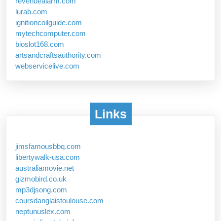
revenuealarm.com
lurab.com
ignitioncoilguide.com
mytechcomputer.com
bioslot168.com
artsandcraftsauthority.com
webservicelive.com
Links
jimsfamousbbq.com
libertywalk-usa.com
australiamovie.net
gizmobird.co.uk
mp3djsong.com
coursdanglaistoulouse.com
neptunuslex.com