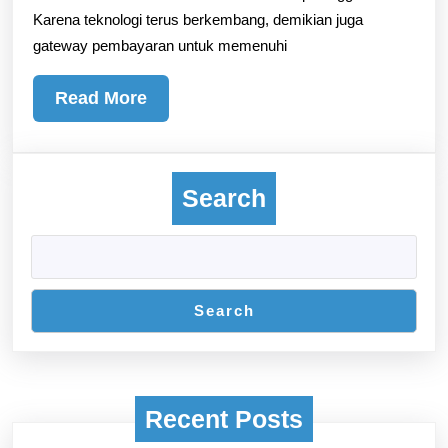
Karena teknologi terus berkembang, demikian juga
Te
gateway pembayaran untuk memenuhi
Ga
Pe
Read
Read More
More
Search
Search
Recent Posts