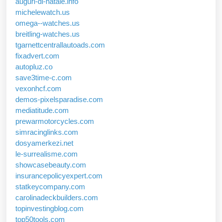
auguri-di-natale.info
michelewatch.us
omega--watches.us
breitling-watches.us
tgarnettcentrallautoads.com
fixadvert.com
autopluz.co
save3time-c.com
vexonhcf.com
demos-pixelsparadise.com
mediatitude.com
prewarmotorcycles.com
simracinglinks.com
dosyamerkezi.net
le-surrealisme.com
showcasebeauty.com
insurancepolicyexpert.com
statkeycompany.com
carolinadeckbuilders.com
topinvestingblog.com
top50tools.com