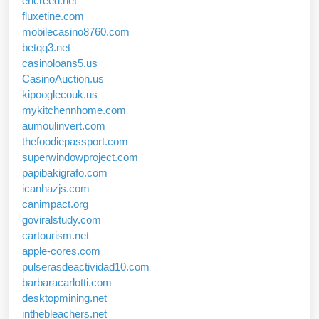
ericreed.net
fluxetine.com
mobilecasino8760.com
betqq3.net
casinoloans5.us
CasinoAuction.us
kipooglecouk.us
mykitchennhome.com
aumoulinvert.com
thefoodiepassport.com
superwindowproject.com
papibakigrafo.com
icanhazjs.com
canimpact.org
goviralstudy.com
cartourism.net
apple-cores.com
pulserasdeactividad10.com
barbaracarlotti.com
desktopmining.net
inthebleachers.net