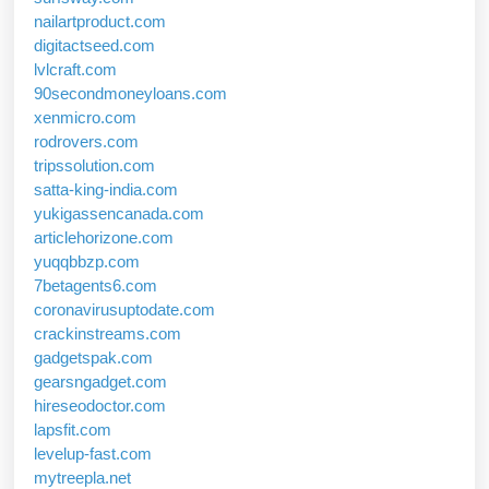
nailartproduct.com
digitactseed.com
lvlcraft.com
90secondmoneyloans.com
xenmicro.com
rodrovers.com
tripssolution.com
satta-king-india.com
yukigassencanada.com
articlehorizone.com
yuqqbbzp.com
7betagents6.com
coronavirusuptodate.com
crackinstreams.com
gadgetspak.com
gearsngadget.com
hireseodoctor.com
lapsfit.com
levelup-fast.com
mytreepla.net