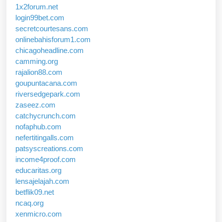
1x2forum.net
login99bet.com
secretcourtesans.com
onlinebahisforum1.com
chicagoheadline.com
camming.org
rajalion88.com
goupuntacana.com
riversedgepark.com
zaseez.com
catchycrunch.com
nofaphub.com
nefertitingalls.com
patsyscreations.com
income4proof.com
educaritas.org
lensajelajah.com
betflik09.net
ncaq.org
xenmicro.com