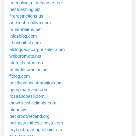
freeonlinecricketgames.net
bestcashing.biz
firerestrictions.us
archiesbrooklyn.com
muambeiros.net
infozblog.com
chonbaihat.com
elblogdeoscargonzalez.com
webpromote.net
steroids-store.co
arteydecoracion.net
fithog.com
bestlaptopbestmonitor.com
georginaryland.com
roseandbasil.com
thewhitewhitelights.com
atdhe.ws
heckrodtwetland.org
halfheardinthestillness.com
mybestmassagechair.com