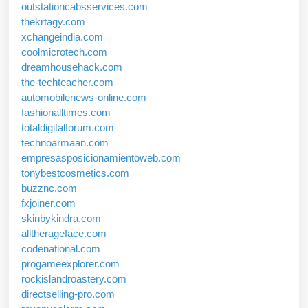
outstationcabsservices.com
thekrtagy.com
xchangeindia.com
coolmicrotech.com
dreamhousehack.com
the-techteacher.com
automobilenews-online.com
fashionalltimes.com
totaldigitalforum.com
technoarmaan.com
empresasposicionamientoweb.com
tonybestcosmetics.com
buzznc.com
fxjoiner.com
skinbykindra.com
alltherageface.com
codenational.com
progameexplorer.com
rockislandroastery.com
directselling-pro.com