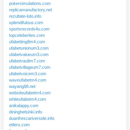
pokersimulations.com
replicamanufactory.net
rezultate-loto.info
splendifulous.com
sportsrecords4u.com
topceleberites.com
ufabetting8m4.com
ufabetunionum3.com
ufabetvalueum3.com
ufabetvaultm7.com
ufabetvillageum7.com
ufabetvoicem3.com
waveufabetm4.com
wayang88.net
websiteufabetm4.com
whiteufabetm4.com
anikalappy.com
dininghelsinki.info
duanfrescariverside.info
etilerx.com