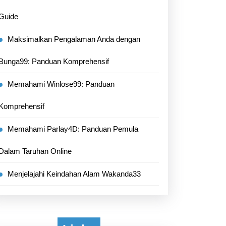
Guide
Maksimalkan Pengalaman Anda dengan
Bunga99: Panduan Komprehensif
Memahami Winlose99: Panduan
Komprehensif
Memahami Parlay4D: Panduan Pemula
Dalam Taruhan Online
Menjelajahi Keindahan Alam Wakanda33