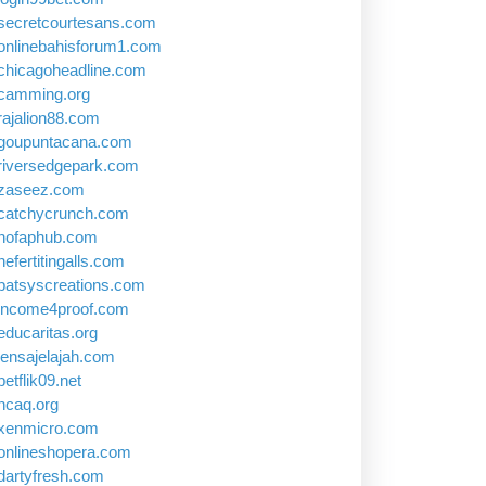
secretcourtesans.com
onlinebahisforum1.com
chicagoheadline.com
camming.org
rajalion88.com
goupuntacana.com
riversedgepark.com
zaseez.com
catchycrunch.com
nofaphub.com
nefertitingalls.com
patsyscreations.com
income4proof.com
educaritas.org
lensajelajah.com
betflik09.net
ncaq.org
xenmicro.com
onlineshopera.com
dartyfresh.com