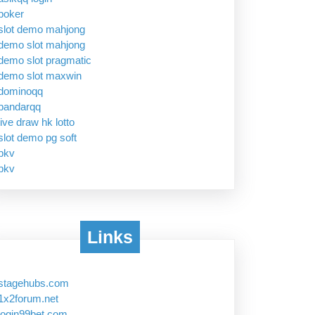
7:
poker
slot demo mahjong
rna
demo slot mahjong
demo slot pragmatic
demo slot maxwin
ta
dominoqq
bandarqq
live draw hk lotto
slot demo pg soft
pkv
pkv
Links
stagehubs.com
1x2forum.net
login99bet.com