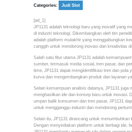
2025
Categories:
Judi Slot
[ad_1]
JP1131 adalah teknologi baru yang inovatif yang men
di industri teknologi. Dikembangkan oleh tim peneli
adalah platform mutakhir yang menggabungkan kec
canggih untuk mendorong inovasi dan kreativitas di 
Salah satu fitur utama JP1131 adalah kemampuanny
sumber, termasuk media sosial, tren pasar, dan p
time, JP1131 dapat mengidentifikasi tren dan pol
kurva dan mengembangkan produk dan layanan y
Selain kemampuan analisis datanya, JP1131 juga 
menghasilkan ide dan konsep baru untuk inovasi. 
umpan balik konsumen dan tren pasar, JP1131 dap
untuk mengganggu industri dan mendorong pertum
Selain itu, JP1131 dirancang untuk menumbuhkan kola
Dengan menyediakan platform untuk berbagi ide, b
JP1131 membantu memecah silo dalam organisasi