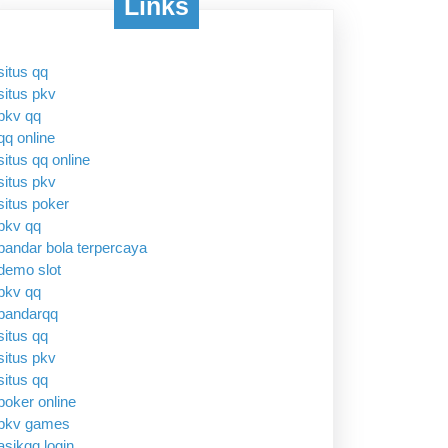
Links
situs qq
situs pkv
pkv qq
qq online
situs qq online
situs pkv
situs poker
pkv qq
bandar bola terpercaya
demo slot
pkv qq
bandarqq
situs qq
situs pkv
situs qq
poker online
pkv games
asikqq login