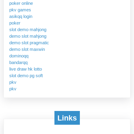
poker online
pkv games
asikqq login
poker
slot demo mahjong
demo slot mahjong
demo slot pragmatic
demo slot maxwin
dominoqq
bandarqq
live draw hk lotto
slot demo pg soft
pkv
pkv
Links