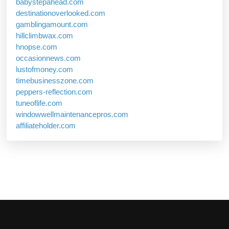
babystepahead.com
destinationoverlooked.com
gamblingamount.com
hillclimbwax.com
hnopse.com
occasionnews.com
lustofmoney.com
timebusinesszone.com
peppers-reflection.com
tuneoflife.com
windowwellmaintenancepros.com
affiliateholder.com