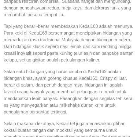
daripada restoran komersial. Suasana hangat dan mengundang,
dengan pencahayaan redup, meja kayu, dan dekorasi unik yang
menambah pesona tempat itu.
Tapi yang benar -benar membedakan Kedai169 adalah menunya.
Para koki di Kedai169 bersemangat menciptakan hidangan yang
memadukan rasa tradisional Malaysia dengan tikungan modern.
Dari hidangan klasik seperti nasi lemak dan sapi rendang hingga
kreasi inovatif seperti pasta kuning telur asin dan pancake santan
kelapa, setiap gigitan adalah petualangan kuliner.
Salah satu hidangan yang harus dicoba di Kedai169 adalah
hidangan khas, ayam goreng khusus Kedai169. Crispy di luar,
berair di dalam, dan penuh dengan rasa, hidangan ini adalah
favorit orang banyak yang membuat pelanggan kembali untuk
mendapatkan lebih banyak. Pasangkan dengan segelas teh serai
es yang menyegarkan atau milkshake durian krim untuk
pengalaman bersantap tertinggi.
Selain makanan lezatnya, Kedai169 juga menawarkan pilihan
koktail buatan tangan dan mocktail yang sempurna untuk
menghirup saat Anda menikmati makanan Anda. Dari margarita