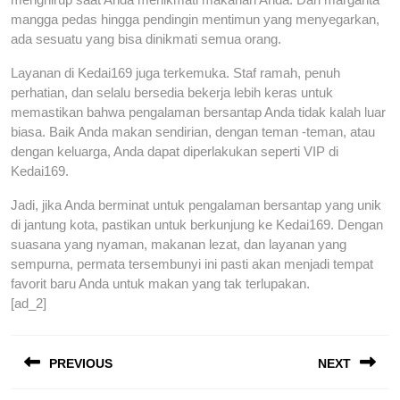
mangga pedas hingga pendingin mentimun yang menyegarkan,
ada sesuatu yang bisa dinikmati semua orang.
Layanan di Kedai169 juga terkemuka. Staf ramah, penuh
perhatian, dan selalu bersedia bekerja lebih keras untuk
memastikan bahwa pengalaman bersantap Anda tidak kalah luar
biasa. Baik Anda makan sendirian, dengan teman -teman, atau
dengan keluarga, Anda dapat diperlakukan seperti VIP di
Kedai169.
Jadi, jika Anda berminat untuk pengalaman bersantap yang unik
di jantung kota, pastikan untuk berkunjung ke Kedai169. Dengan
suasana yang nyaman, makanan lezat, dan layanan yang
sempurna, permata tersembunyi ini pasti akan menjadi tempat
favorit baru Anda untuk makan yang tak terlupakan.
[ad_2]
Post
PREVIOUS
NEXT
navigation