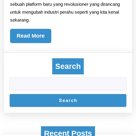
bersam
sebuah platform baru yang revolusioner yang dirancang
untuk mengubah industri perahu seperti yang kita kenal
Marina7
sekarang.
Game-
Change
Read
Read More
di
More
Industri
Perahu
Search
Search
Recent Posts