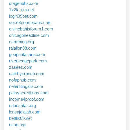
stagehubs.com
1x2forum.net
login99bet.com
secretcourtesans.com
onlinebahisforum1.com
chicagoheadline.com
camming.org
rajalion88.com
goupuntacana.com
riversedgepark.com
zaseez.com
catchycrunch.com
nofaphub.com
nefertitingalls.com
patsyscreations.com
income4proof.com
educaritas.org
lensajelajah.com
betflik09.net
ncaq.org