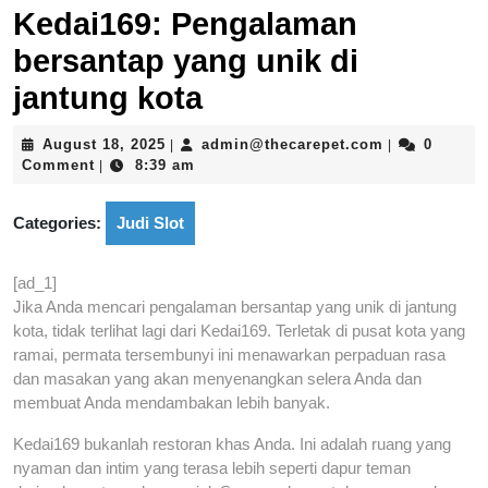
Kedai169: Pengalaman
bersantap yang unik di
jantung kota
August
admin@theca
August 18, 2025
admin@thecarepet.com
0
|
|
18,
Comment
8:39 am
|
2025
Categories:
Judi Slot
[ad_1]
Jika Anda mencari pengalaman bersantap yang unik di jantung
kota, tidak terlihat lagi dari Kedai169. Terletak di pusat kota yang
ramai, permata tersembunyi ini menawarkan perpaduan rasa
dan masakan yang akan menyenangkan selera Anda dan
membuat Anda mendambakan lebih banyak.
Kedai169 bukanlah restoran khas Anda. Ini adalah ruang yang
nyaman dan intim yang terasa lebih seperti dapur teman