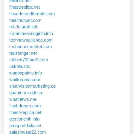
etilerx.com
finestreplica.net
flounderandfumble.com
healthohunt.com
retefuturah.info
smartinvestinginfo.info
technewsalliance.com
technonetmarket.com
tedstanger.net
ufabett732um3.com
uskola.info
wagonpaints.info
waitfornext.com
clearvisionmarketing.co
quantum-code.co
whatnews.me
final-dream.com
finest-replica.net
gestioneinh.info
prosportdaily.net
salesinvest22.com