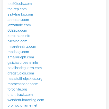
top50tools.com
the-rep.com
saltyfranks.com
annerani.com
jazzatude.com
0022pa.com
zeroshare.info
bilesinc.com
milaretreatnz.com
modaagi.com
smallvilleph.com
galiciasuroeste.info
batallasdeguerra.com
dregstudios.com
neatstuffhelpskids.org
moraessoccer.com
forochile.org
chart-track.com
wonderfultraveling.com
promocioname.net