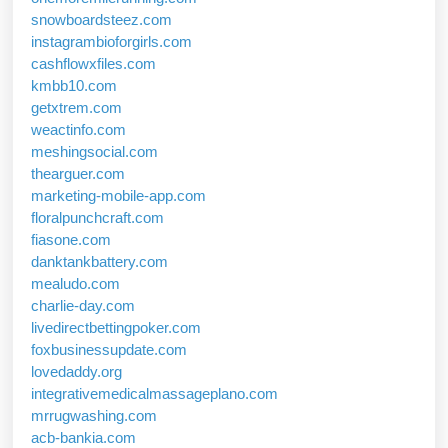
snowboardsteez.com
instagrambioforgirls.com
cashflowxfiles.com
kmbb10.com
getxtrem.com
weactinfo.com
meshingsocial.com
thearguer.com
marketing-mobile-app.com
floralpunchcraft.com
fiasone.com
danktankbattery.com
mealudo.com
charlie-day.com
livedirectbettingpoker.com
foxbusinessupdate.com
lovedaddy.org
integrativemedicalmassageplano.com
mrrugwashing.com
acb-bankia.com