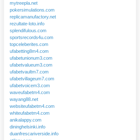
mytreepla.net
pokersimulations.com
replicamanufactory.net
rezultate-loto.info
splendifulous.com
sportsrecords4u.com
topceleberites.com
ufabetting8m4.com
ufabetunionum3.com
ufabetvalueum3.com
ufabetvaultm7.com
ufabetvillageum7.com
ufabetvoicem3.com
waveufabetm4.com
wayang88.net
websiteufabetm4.com
whiteufabetm4.com
anikalappy.com
dininghelsinki.info
duanfrescariverside.info