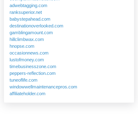
adwebtagging.com
ranksuperior.net
babystepahead.com
destinationoverlooked.com
gamblingamount.com
hillclimbwax.com
hnopse.com
occasionnews.com
lustofmoney.com
timebusinesszone.com
peppers-reflection.com
tuneoflife.com
windowwellmaintenancepros.com
affiliateholder.com