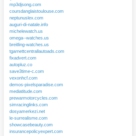
mp3djsong.com
coursdanglaistoulouse.com
neptunuslex.com
auguri-di-natale.info
michelewatch.us
omega--watches.us
breitling-watches.us
tgarnettcentrallautoads.com
fixadvert.com
autopluz.co
save3time-c.com
vexonhcf.com
demos-pixelsparadise.com
mediatitude.com
prewarmotorcycles.com
simracinglinks.com
dosyamerkezi.net
le-surrealisme.com
showcasebeauty.com
insurancepolicyexpert.com