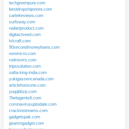
techgreenpure.com
bestdropshipstore.com
cartelreviews.com
surfsway.com
nailartproduct.com
digitactseed.com
lvlcraft.com
90secondmoneyloans.com
xenmicro.com
rodrovers.com
tripssolution.com
satta-king-india.com
yukigassencanada.com
articlehorizone.com
yuqqbbzp.com
7betagents6.com
coronavirusuptodate.com
crackinstreams.com
gadgetspak.com
gearsngadget.com