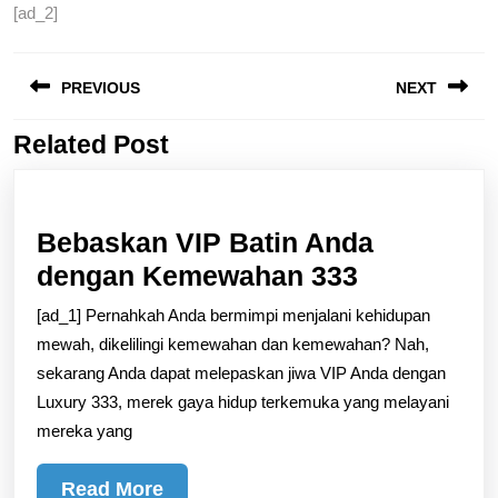
[ad_2]
Post
PREVIOUS
NEXT
navigation
Related Post
Previous
Next
post:
post:
Bebaskan VIP Batin Anda
Bebaskan
dengan Kemewahan 333
VIP
[ad_1] Pernahkah Anda bermimpi menjalani kehidupan
Batin
mewah, dikelilingi kemewahan dan kemewahan? Nah,
Anda
sekarang Anda dapat melepaskan jiwa VIP Anda dengan
Luxury 333, merek gaya hidup terkemuka yang melayani
dengan
mereka yang
Kemewah
333
Read
Read More