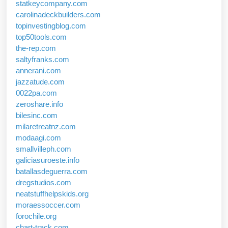
statkeycompany.com
carolinadeckbuilders.com
topinvestingblog.com
top50tools.com
the-rep.com
saltyfranks.com
annerani.com
jazzatude.com
0022pa.com
zeroshare.info
bilesinc.com
milaretreatnz.com
modaagi.com
smallvilleph.com
galiciasuroeste.info
batallasdeguerra.com
dregstudios.com
neatstuffhelpskids.org
moraessoccer.com
forochile.org
chart-track.com