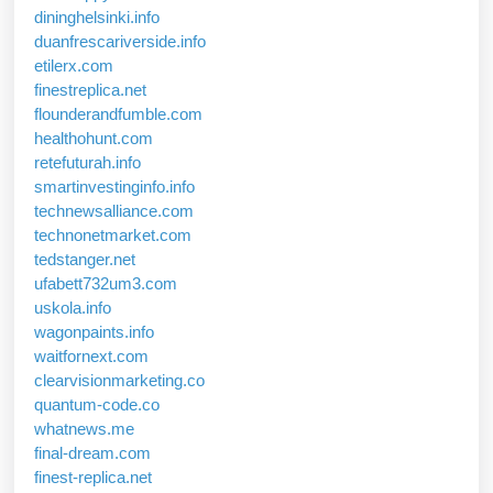
dininghelsinki.info
duanfrescariverside.info
etilerx.com
finestreplica.net
flounderandfumble.com
healthohunt.com
retefuturah.info
smartinvestinginfo.info
technewsalliance.com
technonetmarket.com
tedstanger.net
ufabett732um3.com
uskola.info
wagonpaints.info
waitfornext.com
clearvisionmarketing.co
quantum-code.co
whatnews.me
final-dream.com
finest-replica.net