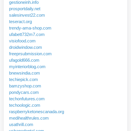
gestioneinh.info
prosportdaily.net
salesinvest22.com
teseract.org
trendy-ama-shop.com
ufabett732m7.com
visiofood.com
droidwindow.com
freeprsubmission.com
ufagold666.com
myinteriorblog.com
bnewsindia.com
techiepick.com
bamzyshop.com
pondycars.com
techonfutures.com
techoologic.com
raspberryketonescanada.org
medihealthrules.com
usathrill.com
vshapedental.com