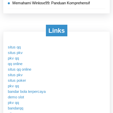
Memahami Winlose99: Panduan Komprehensif
Links
situs qq
situs pkv
pkv qq
qq online
situs qq online
situs pkv
situs poker
pkv qq
bandar bola terpercaya
demo slot
pkv qq
bandarqq