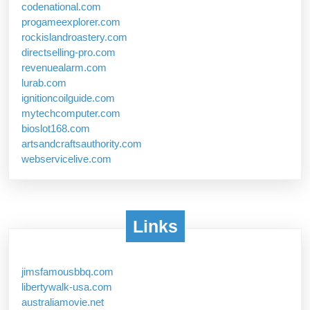
codenational.com
progameexplorer.com
rockislandroastery.com
directselling-pro.com
revenuealarm.com
lurab.com
ignitioncoilguide.com
mytechcomputer.com
bioslot168.com
artsandcraftsauthority.com
webservicelive.com
Links
jimsfamousbbq.com
libertywalk-usa.com
australiamovie.net