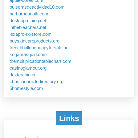
apple-cores.com
pulserasdeactividad10.com
barbaracarlotti.com
desktopmining.net
inthebleachers.net
lexapro-rx-store.com
buyskincareproducts.org
frenchbulldogpuppyforsale.net
kogamasquid.com
themultiplicationtablechart.com
casinoglamour.org
dextercoin.io
christianarticledirectory.org
5homestyle.com
Links