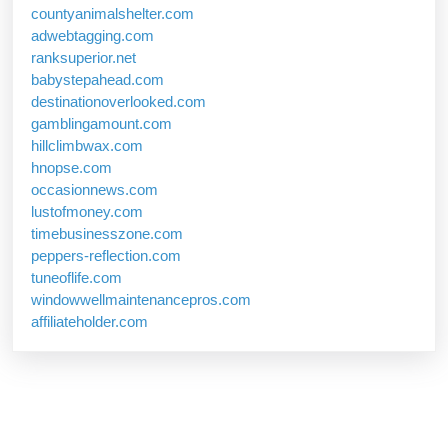
countyanimalshelter.com
adwebtagging.com
ranksuperior.net
babystepahead.com
destinationoverlooked.com
gamblingamount.com
hillclimbwax.com
hnopse.com
occasionnews.com
lustofmoney.com
timebusinesszone.com
peppers-reflection.com
tuneoflife.com
windowwellmaintenancepros.com
affiliateholder.com