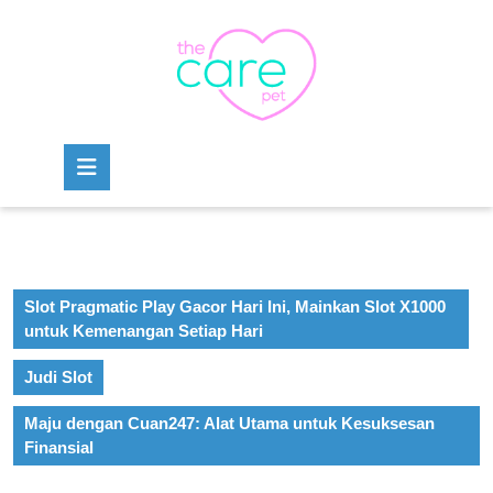
Skip
to
content
Skip
to
content
Open
Button
Slot Pragmatic Play Gacor Hari Ini, Mainkan Slot X1000
untuk Kemenangan Setiap Hari
Judi Slot
Maju dengan Cuan247: Alat Utama untuk Kesuksesan
Finansial