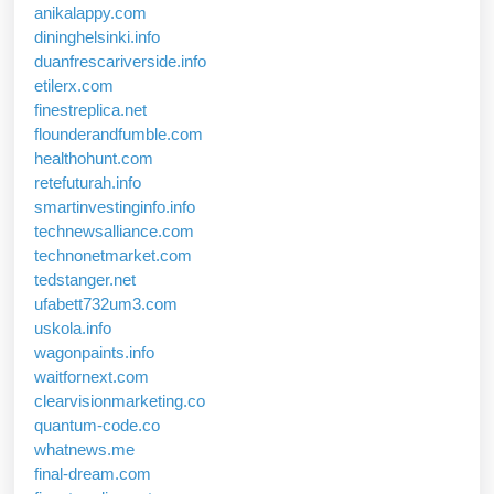
anikalappy.com
dininghelsinki.info
duanfrescariverside.info
etilerx.com
finestreplica.net
flounderandfumble.com
healthohunt.com
retefuturah.info
smartinvestinginfo.info
technewsalliance.com
technonetmarket.com
tedstanger.net
ufabett732um3.com
uskola.info
wagonpaints.info
waitfornext.com
clearvisionmarketing.co
quantum-code.co
whatnews.me
final-dream.com