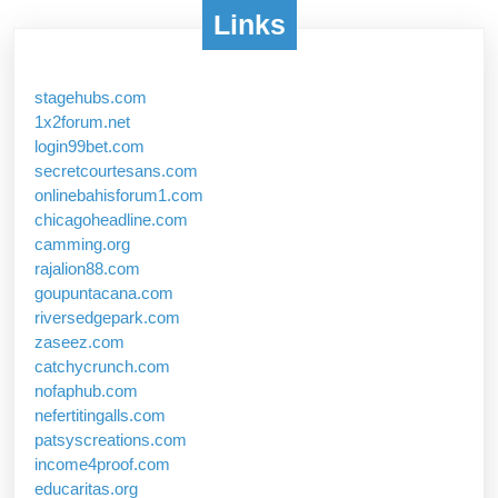
Links
stagehubs.com
1x2forum.net
login99bet.com
secretcourtesans.com
onlinebahisforum1.com
chicagoheadline.com
camming.org
rajalion88.com
goupuntacana.com
riversedgepark.com
zaseez.com
catchycrunch.com
nofaphub.com
nefertitingalls.com
patsyscreations.com
income4proof.com
educaritas.org