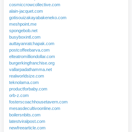
cosmiccrowcollective.com
alain-jacquet.com
gotisouizakayabakeneko.com
meshpoint.me
spongebob.net
busyboxintl.com
auttayanratchapak.com
postcoffeebarva.com
elteatromilliondollar.com
burgerkingfranchise.org
vallarpadathamma.net
realworldsize.com
teknolama.com
productforbaby.com
orb-z.com
fosterscoachhousetavern.com
mesasdecultivoonline.com
boilersnbits.com
latestviralpost.com
newfreearticle.com