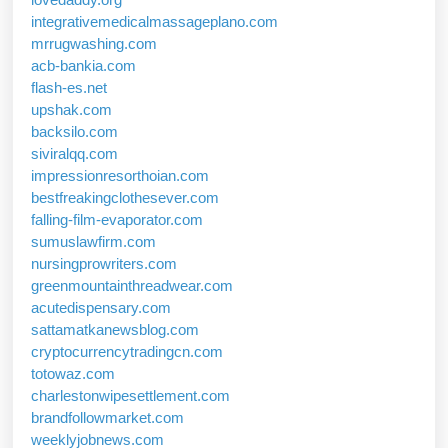
integrativemedicalmassageplano.com
mrrugwashing.com
acb-bankia.com
flash-es.net
upshak.com
backsilo.com
siviralqq.com
impressionresorthoian.com
bestfreakingclothesever.com
falling-film-evaporator.com
sumuslawfirm.com
nursingprowriters.com
greenmountainthreadwear.com
acutedispensary.com
sattamatkanewsblog.com
cryptocurrencytradingcn.com
totowaz.com
charlestonwipesettlement.com
brandfollowmarket.com
weeklyjobnews.com