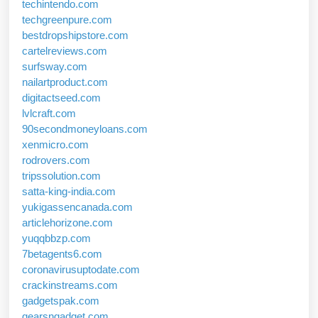
techintendo.com
techgreenpure.com
bestdropshipstore.com
cartelreviews.com
surfsway.com
nailartproduct.com
digitactseed.com
lvlcraft.com
90secondmoneyloans.com
xenmicro.com
rodrovers.com
tripssolution.com
satta-king-india.com
yukigassencanada.com
articlehorizone.com
yuqqbbzp.com
7betagents6.com
coronavirusuptodate.com
crackinstreams.com
gadgetspak.com
gearsngadget.com