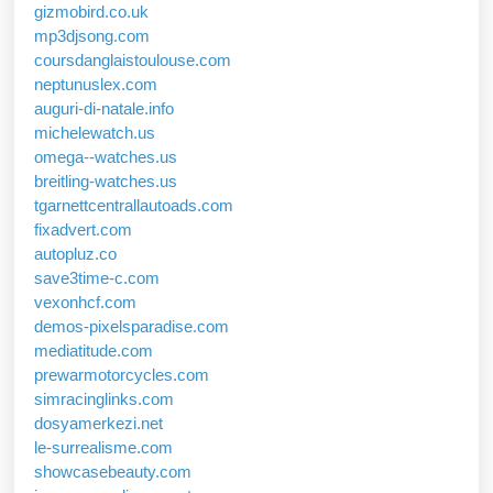
gizmobird.co.uk
mp3djsong.com
coursdanglaistoulouse.com
neptunuslex.com
auguri-di-natale.info
michelewatch.us
omega--watches.us
breitling-watches.us
tgarnettcentrallautoads.com
fixadvert.com
autopluz.co
save3time-c.com
vexonhcf.com
demos-pixelsparadise.com
mediatitude.com
prewarmotorcycles.com
simracinglinks.com
dosyamerkezi.net
le-surrealisme.com
showcasebeauty.com