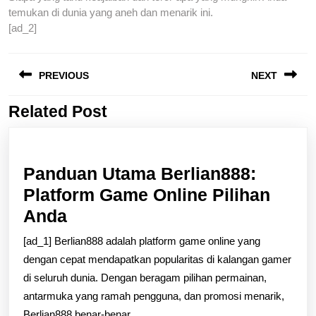
temukan di dunia yang aneh dan menarik ini.
[ad_2]
Post
PREVIOUS
NEXT
navigation
Related Post
Previous
Next
post:
post:
Panduan Utama Berlian888:
Platform Game Online Pilihan
Panduan
Anda
Utama
[ad_1] Berlian888 adalah platform game online yang
Berlian888:
dengan cepat mendapatkan popularitas di kalangan gamer
Platform
di seluruh dunia. Dengan beragam pilihan permainan,
antarmuka yang ramah pengguna, dan promosi menarik,
Game
Berlian888 benar-benar