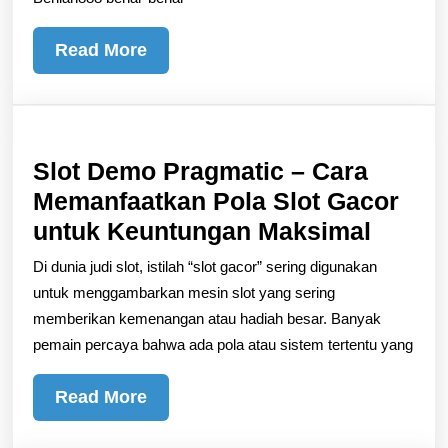
Online
Pilihan
Read
Read More
Anda
More
Slot Demo Pragmatic – Cara
Memanfaatkan Pola Slot Gacor
Slot
untuk Keuntungan Maksimal
Demo
Di dunia judi slot, istilah “slot gacor” sering digunakan
Pragm
untuk menggambarkan mesin slot yang sering
–
memberikan kemenangan atau hadiah besar. Banyak
pemain percaya bahwa ada pola atau sistem tertentu yang
Cara
Meman
Read
Read More
Pola
More
Slot