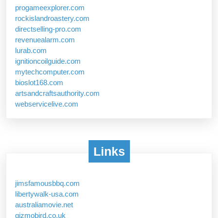
progameexplorer.com
rockislandroastery.com
directselling-pro.com
revenuealarm.com
lurab.com
ignitioncoilguide.com
mytechcomputer.com
bioslot168.com
artsandcraftsauthority.com
webservicelive.com
Links
jimsfamousbbq.com
libertywalk-usa.com
australiamovie.net
gizmobird.co.uk