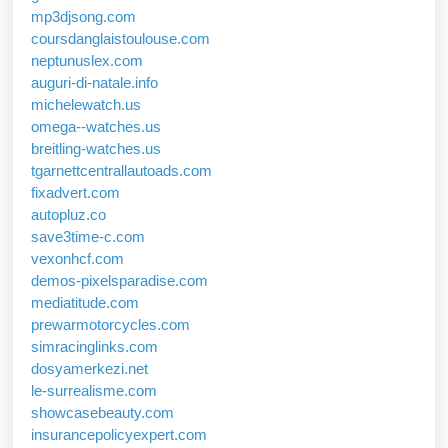
mp3djsong.com
coursdanglaistoulouse.com
neptunuslex.com
auguri-di-natale.info
michelewatch.us
omega--watches.us
breitling-watches.us
tgarnettcentrallautoads.com
fixadvert.com
autopluz.co
save3time-c.com
vexonhcf.com
demos-pixelsparadise.com
mediatitude.com
prewarmotorcycles.com
simracinglinks.com
dosyamerkezi.net
le-surrealisme.com
showcasebeauty.com
insurancepolicyexpert.com