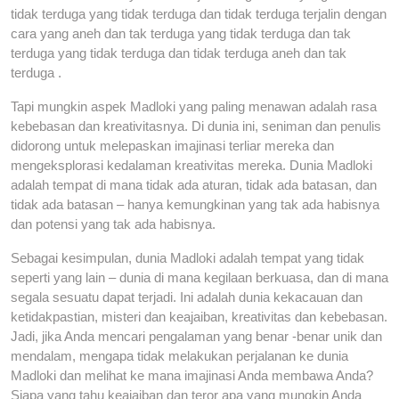
tidak terduga yang tidak terduga dan tidak terduga terjalin dengan
cara yang aneh dan tak terduga yang tidak terduga dan tak
terduga yang tidak terduga dan tidak terduga aneh dan tak
terduga .
Tapi mungkin aspek Madloki yang paling menawan adalah rasa
kebebasan dan kreativitasnya. Di dunia ini, seniman dan penulis
didorong untuk melepaskan imajinasi terliar mereka dan
mengeksplorasi kedalaman kreativitas mereka. Dunia Madloki
adalah tempat di mana tidak ada aturan, tidak ada batasan, dan
tidak ada batasan – hanya kemungkinan yang tak ada habisnya
dan potensi yang tak ada habisnya.
Sebagai kesimpulan, dunia Madloki adalah tempat yang tidak
seperti yang lain – dunia di mana kegilaan berkuasa, dan di mana
segala sesuatu dapat terjadi. Ini adalah dunia kekacauan dan
ketidakpastian, misteri dan keajaiban, kreativitas dan kebebasan.
Jadi, jika Anda mencari pengalaman yang benar -benar unik dan
mendalam, mengapa tidak melakukan perjalanan ke dunia
Madloki dan melihat ke mana imajinasi Anda membawa Anda?
Siapa yang tahu keajaiban dan teror apa yang mungkin Anda