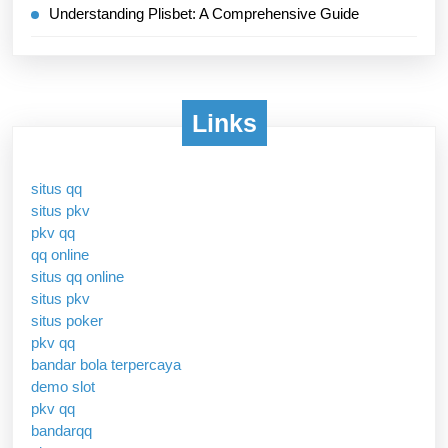
Understanding Plisbet: A Comprehensive Guide
Links
situs qq
situs pkv
pkv qq
qq online
situs qq online
situs pkv
situs poker
pkv qq
bandar bola terpercaya
demo slot
pkv qq
bandarqq