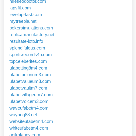
hireseodoctor.com
lapsfit.com
levelup-fast.com
mytreepla.net
pokersimulations.com
replicamanufactory.net
rezultate-loto.info
splendifulous.com
sportsrecords4u.com
topceleberites.com
ufabetting8m4.com
ufabetunionum3.com
ufabetvalueum3.com
ufabetvaultm7.com
ufabetvillageum7.com
ufabetvoicem3.com
waveufabetm4.com
wayang88.net
websiteufabetm4.com
whiteufabetm4.com
anikalappy.com