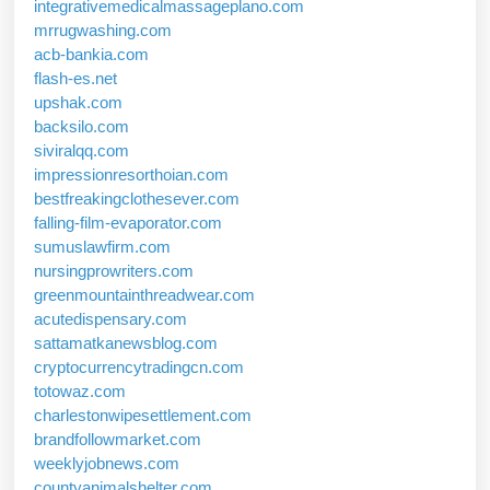
integrativemedicalmassageplano.com
mrrugwashing.com
acb-bankia.com
flash-es.net
upshak.com
backsilo.com
siviralqq.com
impressionresorthoian.com
bestfreakingclothesever.com
falling-film-evaporator.com
sumuslawfirm.com
nursingprowriters.com
greenmountainthreadwear.com
acutedispensary.com
sattamatkanewsblog.com
cryptocurrencytradingcn.com
totowaz.com
charlestonwipesettlement.com
brandfollowmarket.com
weeklyjobnews.com
countyanimalshelter.com