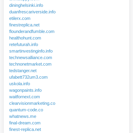
dininghelsinki.info
duanfrescariverside.info
etilerx.com
finestreplica.net
flounderandfumble.com
healthohunt.com
retefuturah.info
smartinvestinginfo.info
technewsalliance.com
technonetmarket.com
tedstanger.net
ufabett732um3.com
uskola.info
wagonpaints.info
waitfornext.com
clearvisionmarketing.co
quantum-code.co
whatnews.me
final-dream.com
finest-replica.net