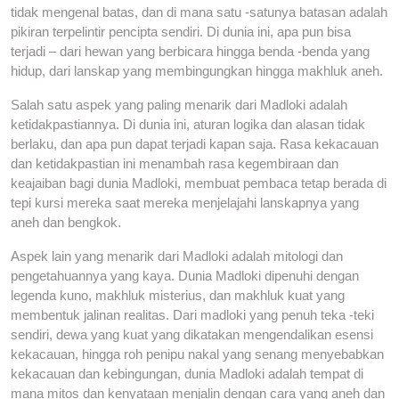
tidak mengenal batas, dan di mana satu -satunya batasan adalah
pikiran terpelintir pencipta sendiri. Di dunia ini, apa pun bisa
terjadi – dari hewan yang berbicara hingga benda -benda yang
hidup, dari lanskap yang membingungkan hingga makhluk aneh.
Salah satu aspek yang paling menarik dari Madloki adalah
ketidakpastiannya. Di dunia ini, aturan logika dan alasan tidak
berlaku, dan apa pun dapat terjadi kapan saja. Rasa kekacauan
dan ketidakpastian ini menambah rasa kegembiraan dan
keajaiban bagi dunia Madloki, membuat pembaca tetap berada di
tepi kursi mereka saat mereka menjelajahi lanskapnya yang
aneh dan bengkok.
Aspek lain yang menarik dari Madloki adalah mitologi dan
pengetahuannya yang kaya. Dunia Madloki dipenuhi dengan
legenda kuno, makhluk misterius, dan makhluk kuat yang
membentuk jalinan realitas. Dari madloki yang penuh teka -teki
sendiri, dewa yang kuat yang dikatakan mengendalikan esensi
kekacauan, hingga roh penipu nakal yang senang menyebabkan
kekacauan dan kebingungan, dunia Madloki adalah tempat di
mana mitos dan kenyataan menjalin dengan cara yang aneh dan