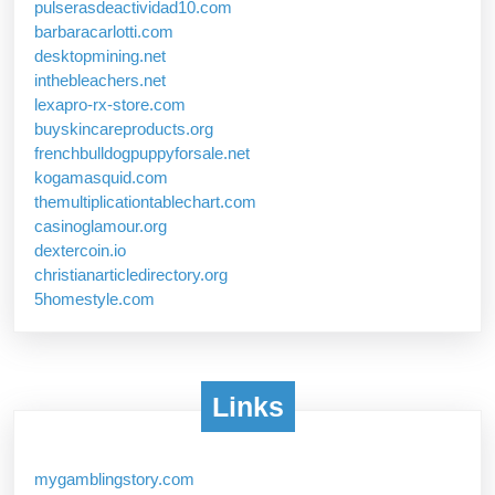
pulserasdeactividad10.com
barbaracarlotti.com
desktopmining.net
inthebleachers.net
lexapro-rx-store.com
buyskincareproducts.org
frenchbulldogpuppyforsale.net
kogamasquid.com
themultiplicationtablechart.com
casinoglamour.org
dextercoin.io
christianarticledirectory.org
5homestyle.com
Links
mygamblingstory.com