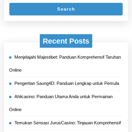
Search
Recent Posts
Menjelajahi Majestibet: Panduan Komprehensif Taruhan
Online
Pengertian Saung4D: Panduan Lengkap untuk Pemula
Ahlicasino: Panduan Utama Anda untuk Permainan
Online
Temukan Sensasi JurusCasino: Tinjauan Komprehensif