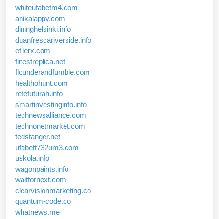
whiteufabetm4.com
anikalappy.com
dininghelsinki.info
duanfrescariverside.info
etilerx.com
finestreplica.net
flounderandfumble.com
healthohunt.com
retefuturah.info
smartinvestinginfo.info
technewsalliance.com
technonetmarket.com
tedstanger.net
ufabett732um3.com
uskola.info
wagonpaints.info
waitfornext.com
clearvisionmarketing.co
quantum-code.co
whatnews.me