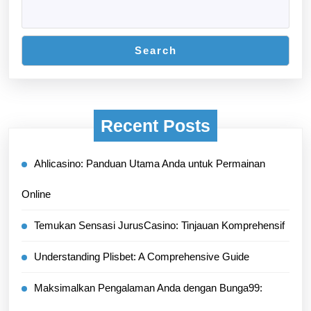
Search
Recent Posts
Ahlicasino: Panduan Utama Anda untuk Permainan
Online
Temukan Sensasi JurusCasino: Tinjauan Komprehensif
Understanding Plisbet: A Comprehensive Guide
Maksimalkan Pengalaman Anda dengan Bunga99: