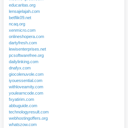
educaritas.org
lensajelajah.com
betflik09.net
ncaq.org
xenmicro.com
onlineshopera.com
dartyfresh.com
lewisenterprises.net
pcsoftwarefree.org
dailylinking.com
dnafyx.com
giocolenuvole.com
iyouessential.com
withloveamity.com
youlearncode.com
fxyatirim.com
abbuguide.com
technologyresult.com
webhostingoffers.org
whatszow.com