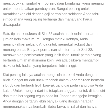
mencocokkan simbol -simbol ini dalam kombinasi yang menang
untuk mendapatkan pembayaran. Sangat penting untuk
membiasakan diri dengan gaji permainan sehingga Anda tahu
simbol mana yang paling berharga dan mana yang harus
diwaspadai.
Satu tip untuk sukses di Slot 88 adalah untuk selalu bertaruh
jumlah koin maksimum. Dengan melakukannya, Anda
meningkatkan peluang Anda untuk memukul jackpot dan
menang besar. Banyak permainan slot, termasuk Slot 88,
menawarkan pembayaran yang lebih tinggi untuk pemain yang
bertaruh jumlah maksimum koin, jadi ada baiknya mengambil
risiko untuk hadiah yang berpotensi lebih tinggi.
Kiat penting lainnya adalah mengelola bankroll Anda dengan
bijak. Sangat mudah untuk terjebak dalam kegembiraan bermain
slot 88 dan bertaruh lebih banyak uang daripada yang bisa Anda
kalah. Untuk menghindari ini, tetapkan anggaran untuk diri sendiri
dan tetap berpegang teguh pada itu. Jangan mengejar kerugian
Anda dengan bertaruh lebih banyak uang dengan harapan
memenangkannya kembali. Sebaliknya, istirahat dan hanya