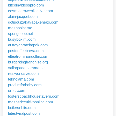
bitcoinvideospro.com
cosmiccrowcollective.com
alain-jacquet.com
gotisouizakayabakeneko.com
meshpoint.me
spongebob.net
busyboxintl.com
auttayanratchapak.com
postcoffeebarva.com
elteatromilliondollar.com
burgerkingfranchise.org
vallarpadathamma.net
realworldsize.com
teknolama.com
productforbaby.com
orb-z.com
fosterscoachhousetavern.com
mesasdecultivoonline.com
boilersnbits.com
latestviralpost.com