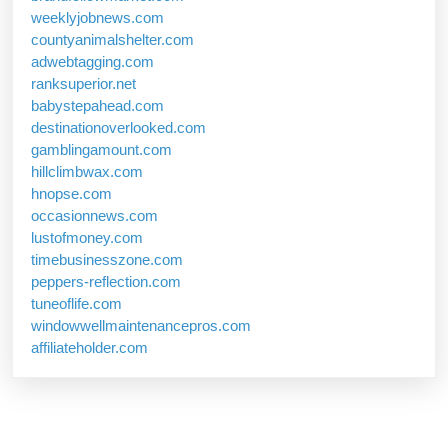
weeklyjobnews.com
countyanimalshelter.com
adwebtagging.com
ranksuperior.net
babystepahead.com
destinationoverlooked.com
gamblingamount.com
hillclimbwax.com
hnopse.com
occasionnews.com
lustofmoney.com
timebusinesszone.com
peppers-reflection.com
tuneoflife.com
windowwellmaintenancepros.com
affiliateholder.com