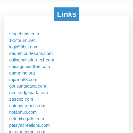
Links
stagehubs.com
1x2forum.net
login99bet.com
secretcourtesans.com
onlinebahisforum1.com
chicagoheadline.com
camming.org
rajalion88.com
goupuntacana.com
riversedgepark.com
zaseez.com
catchycrunch.com
nofaphub.com
nefertitingalls.com
patsyscreations.com
income4proof.com