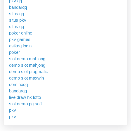
pkv qq
bandarqq
situs qq
situs pkv
situs qq
poker online
pkv games
asikqq login
poker
slot demo mahjong
demo slot mahjong
demo slot pragmatic
demo slot maxwin
dominoqq
bandarqq
live draw hk lotto
slot demo pg soft
pkv
pkv