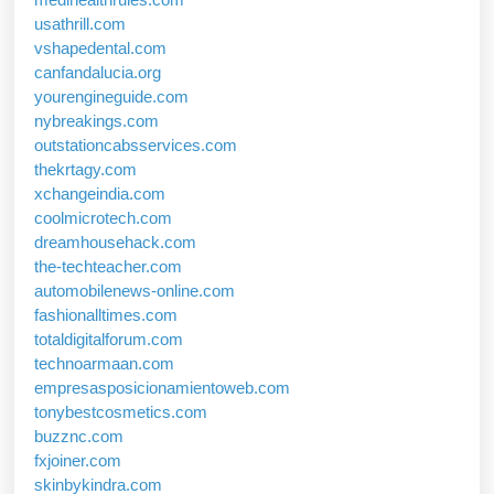
usathrill.com
vshapedental.com
canfandalucia.org
yourengineguide.com
nybreakings.com
outstationcabsservices.com
thekrtagy.com
xchangeindia.com
coolmicrotech.com
dreamhousehack.com
the-techteacher.com
automobilenews-online.com
fashionalltimes.com
totaldigitalforum.com
technoarmaan.com
empresasposicionamientoweb.com
tonybestcosmetics.com
buzznc.com
fxjoiner.com
skinbykindra.com