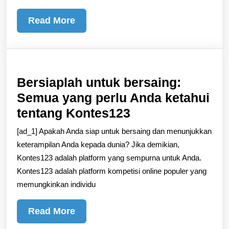
Penguba
Read
Read More
permaina
More
di
dunia
suplemen
Bersiaplah untuk bersaing:
energi
Semua yang perlu Anda ketahui
Bersiaplah
tentang Kontes123
untuk
[ad_1] Apakah Anda siap untuk bersaing dan menunjukkan
bersaing:
keterampilan Anda kepada dunia? Jika demikian,
Semua
Kontes123 adalah platform yang sempurna untuk Anda.
Kontes123 adalah platform kompetisi online populer yang
yang
memungkinkan individu
perlu
Anda
Read
Read More
ketahui
More