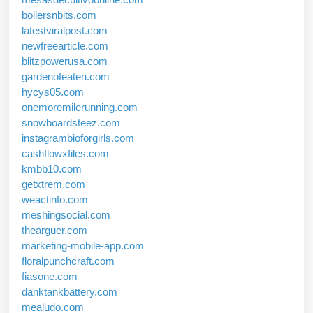
boilersnbits.com
latestviralpost.com
newfreearticle.com
blitzpowerusa.com
gardenofeaten.com
hycys05.com
onemoremilerunning.com
snowboardsteez.com
instagrambioforgirls.com
cashflowxfiles.com
kmbb10.com
getxtrem.com
weactinfo.com
meshingsocial.com
thearguer.com
marketing-mobile-app.com
floralpunchcraft.com
fiasone.com
danktankbattery.com
mealudo.com