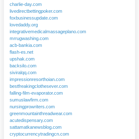
charlie-day.com
livedirectbettingpoker.com
foxbusinessupdate.com
lovedaddy.org
integrativemedicalmassageplano.com
mrrugwashing.com
acb-bankia.com
flash-es.net
upshak.com
backsilo.com
siviralqq.com
impressionresorthoian.com
bestfreakingclothesever.com
falling-film-evaporator.com
sumuslawfirm.com
nursingprowriters.com
greenmountainthreadwear.com
acutedispensary.com
sattamatkanewsblog.com
cryptocurrencytradingcn.com