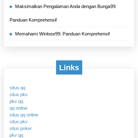
Maksimalkan Pengalaman Anda dengan Bunga99:
Panduan Komprehensif
Memahami Winlose99: Panduan Komprehensif
Links
situs qq
situs pkv
pkv qq
qq online
situs qq online
situs pkv
situs poker
pkv qq