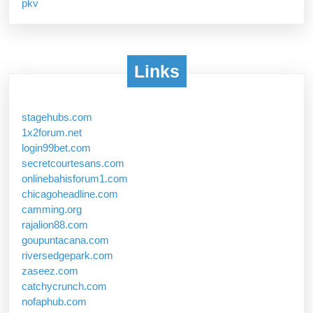
pkv
Links
stagehubs.com
1x2forum.net
login99bet.com
secretcourtesans.com
onlinebahisforum1.com
chicagoheadline.com
camming.org
rajalion88.com
goupuntacana.com
riversedgepark.com
zaseez.com
catchycrunch.com
nofaphub.com