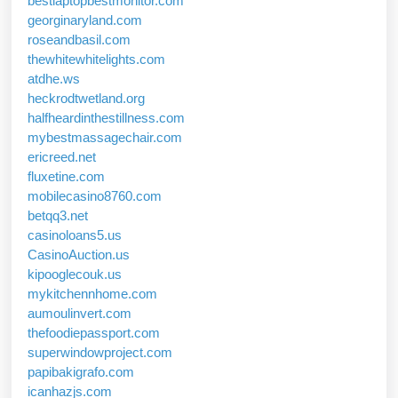
bestlaptopbestmonitor.com
georginaryland.com
roseandbasil.com
thewhitewhitelights.com
atdhe.ws
heckrodtwetland.org
halfheardinthestillness.com
mybestmassagechair.com
ericreed.net
fluxetine.com
mobilecasino8760.com
betqq3.net
casinoloans5.us
CasinoAuction.us
kipooglecouk.us
mykitchennhome.com
aumoulinvert.com
thefoodiepassport.com
superwindowproject.com
papibakigrafo.com
icanhazjs.com