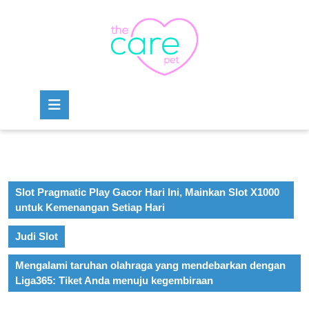
Skip
to
content
Skip
to
content
Open
Button
Slot Pragmatic Play Gacor Hari Ini, Mainkan Slot X1000
untuk Kemenangan Setiap Hari
Judi Slot
Mengalami taruhan olahraga yang mendebarkan dengan
Liga365: Tiket Anda menuju kegembiraan