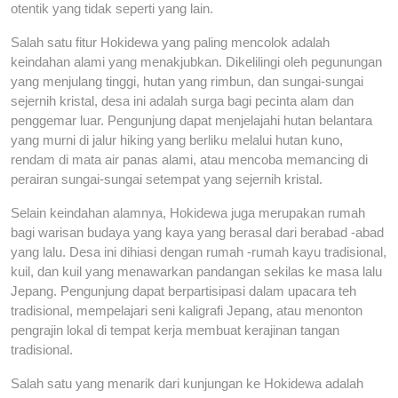
otentik yang tidak seperti yang lain.
Salah satu fitur Hokidewa yang paling mencolok adalah
keindahan alami yang menakjubkan. Dikelilingi oleh pegunungan
yang menjulang tinggi, hutan yang rimbun, dan sungai-sungai
sejernih kristal, desa ini adalah surga bagi pecinta alam dan
penggemar luar. Pengunjung dapat menjelajahi hutan belantara
yang murni di jalur hiking yang berliku melalui hutan kuno,
rendam di mata air panas alami, atau mencoba memancing di
perairan sungai-sungai setempat yang sejernih kristal.
Selain keindahan alamnya, Hokidewa juga merupakan rumah
bagi warisan budaya yang kaya yang berasal dari berabad -abad
yang lalu. Desa ini dihiasi dengan rumah -rumah kayu tradisional,
kuil, dan kuil yang menawarkan pandangan sekilas ke masa lalu
Jepang. Pengunjung dapat berpartisipasi dalam upacara teh
tradisional, mempelajari seni kaligrafi Jepang, atau menonton
pengrajin lokal di tempat kerja membuat kerajinan tangan
tradisional.
Salah satu yang menarik dari kunjungan ke Hokidewa adalah