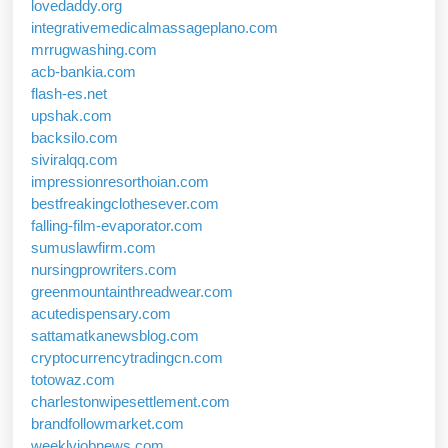
lovedaddy.org
integrativemedicalmassageplano.com
mrrugwashing.com
acb-bankia.com
flash-es.net
upshak.com
backsilo.com
siviralqq.com
impressionresorthoian.com
bestfreakingclothesever.com
falling-film-evaporator.com
sumuslawfirm.com
nursingprowriters.com
greenmountainthreadwear.com
acutedispensary.com
sattamatkanewsblog.com
cryptocurrencytradingcn.com
totowaz.com
charlestonwipesettlement.com
brandfollowmarket.com
weeklyjobnews.com