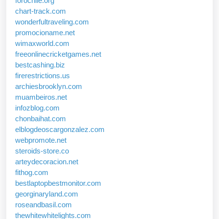
forochile.org
chart-track.com
wonderfultraveling.com
promocioname.net
wimaxworld.com
freeonlinecricketgames.net
bestcashing.biz
firerestrictions.us
archiesbrooklyn.com
muambeiros.net
infozblog.com
chonbaihat.com
elblogdeoscargonzalez.com
webpromote.net
steroids-store.co
arteydecoracion.net
fithog.com
bestlaptopbestmonitor.com
georginaryland.com
roseandbasil.com
thewhitewhitelights.com