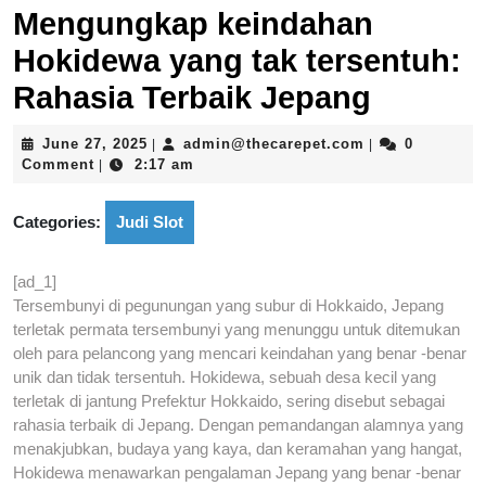
Mengungkap keindahan
Hokidewa yang tak tersentuh:
Rahasia Terbaik Jepang
June
admin@thecare
June 27, 2025
admin@thecarepet.com
0
|
|
27,
Comment
2:17 am
|
2025
Categories:
Judi Slot
[ad_1]
Tersembunyi di pegunungan yang subur di Hokkaido, Jepang
terletak permata tersembunyi yang menunggu untuk ditemukan
oleh para pelancong yang mencari keindahan yang benar -benar
unik dan tidak tersentuh. Hokidewa, sebuah desa kecil yang
terletak di jantung Prefektur Hokkaido, sering disebut sebagai
rahasia terbaik di Jepang. Dengan pemandangan alamnya yang
menakjubkan, budaya yang kaya, dan keramahan yang hangat,
Hokidewa menawarkan pengalaman Jepang yang benar -benar