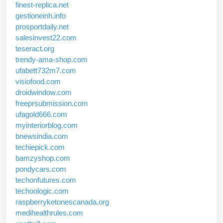
finest-replica.net
gestioneinh.info
prosportdaily.net
salesinvest22.com
teseract.org
trendy-ama-shop.com
ufabett732m7.com
visiofood.com
droidwindow.com
freeprsubmission.com
ufagold666.com
myinteriorblog.com
bnewsindia.com
techiepick.com
bamzyshop.com
pondycars.com
techonfutures.com
techoologic.com
raspberryketonescanada.org
medihealthrules.com