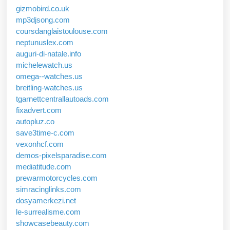
gizmobird.co.uk
mp3djsong.com
coursdanglaistoulouse.com
neptunuslex.com
auguri-di-natale.info
michelewatch.us
omega--watches.us
breitling-watches.us
tgarnettcentrallautoads.com
fixadvert.com
autopluz.co
save3time-c.com
vexonhcf.com
demos-pixelsparadise.com
mediatitude.com
prewarmotorcycles.com
simracinglinks.com
dosyamerkezi.net
le-surrealisme.com
showcasebeauty.com