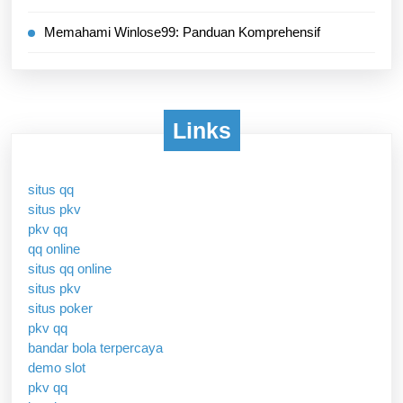
Memahami Winlose99: Panduan Komprehensif
Links
situs qq
situs pkv
pkv qq
qq online
situs qq online
situs pkv
situs poker
pkv qq
bandar bola terpercaya
demo slot
pkv qq