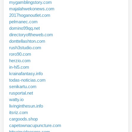
mygamblingstory.com
majalahwekonews.com
2017hoganoutlet.com
pelmanec.com
domino99qq.net
directoryoftheweb.com
donttellashton.com
rush3studio.com
roro90.com
herzio.com
in-hi5.com
krainafantasy.info
todas-noticias.com
senikartu.com
rusportal.net
watty.io
livinginthesun.info
itsriz.com
cargoods.shop
capetownacupuncture.com
bitcoinvideospro.com