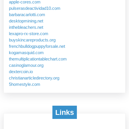
apple-cores.com
pulserasdeactividad10.com
barbaracarlotti.com
desktopmining.net
inthebleachers.net
lexapro-rx-store.com
buyskincareproducts.org
frenchbulldogpuppyforsale.net
kogamasquid.com
themultiplicationtablechart.com
casinoglamour.org
dextercoin.io
christianarticledirectory.org
5homestyle.com
Links