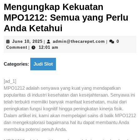
Mengungkap Kekuatan
MPO1212: Semua yang Perlu
Anda Ketahui
June
admin@thecare
June 10, 2025
admin@thecarepet.com
0
|
|
10,
Comment
12:01 am
|
2025
Categories:
Judi Slot
[ad_1]
MPO1212 adalah senyawa yang kuat yang mendapatkan
popularitas di industri kesehatan dan kesejahteraan. Senyawa ini
telah terbukti memiliki banyak manfaat kesehatan, mulai dari
peningkatan fungsi kognitif hingga peningkatan kinerja fisik.
Dalam artikel ini, kami akan mempelajari sains di balik MPO1212
dan mengeksplorasi bagaimana hal itu dapat membantu Anda
membuka potensi penuh Anda.