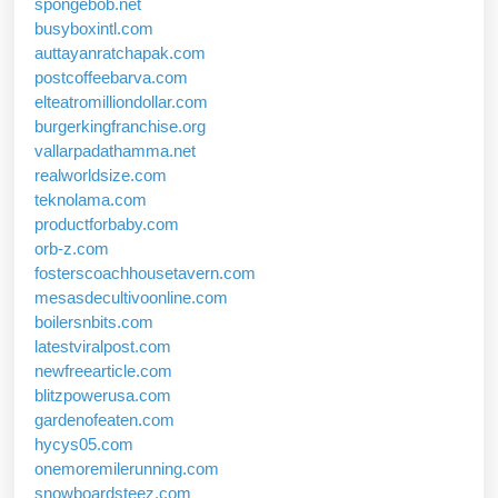
spongebob.net
busyboxintl.com
auttayanratchapak.com
postcoffeebarva.com
elteatromilliondollar.com
burgerkingfranchise.org
vallarpadathamma.net
realworldsize.com
teknolama.com
productforbaby.com
orb-z.com
fosterscoachhousetavern.com
mesasdecultivoonline.com
boilersnbits.com
latestviralpost.com
newfreearticle.com
blitzpowerusa.com
gardenofeaten.com
hycys05.com
onemoremilerunning.com
snowboardsteez.com