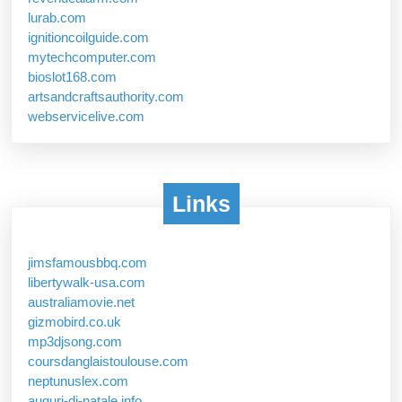
lurab.com
ignitioncoilguide.com
mytechcomputer.com
bioslot168.com
artsandcraftsauthority.com
webservicelive.com
Links
jimsfamousbbq.com
libertywalk-usa.com
australiamovie.net
gizmobird.co.uk
mp3djsong.com
coursdanglaistoulouse.com
neptunuslex.com
auguri-di-natale.info