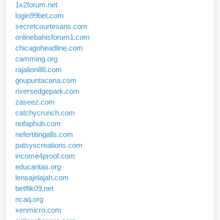
1x2forum.net
login99bet.com
secretcourtesans.com
onlinebahisforum1.com
chicagoheadline.com
camming.org
rajalion88.com
goupuntacana.com
riversedgepark.com
zaseez.com
catchycrunch.com
nofaphub.com
nefertitingalls.com
patsyscreations.com
income4proof.com
educaritas.org
lensajelajah.com
betflik09.net
ncaq.org
xenmicro.com