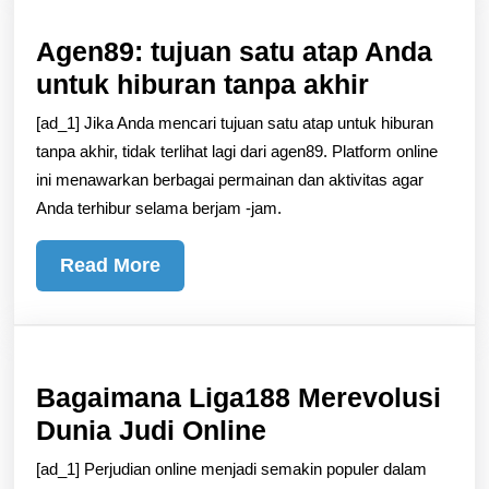
Agen89: tujuan satu atap Anda
Agen89:
untuk hiburan tanpa akhir
tujuan
[ad_1] Jika Anda mencari tujuan satu atap untuk hiburan
satu
tanpa akhir, tidak terlihat lagi dari agen89. Platform online
atap
ini menawarkan berbagai permainan dan aktivitas agar
Anda terhibur selama berjam -jam.
Anda
untuk
Read
Read More
hiburan
More
tanpa
akhir
Bagaimana Liga188 Merevolusi
Bagaimana
Dunia Judi Online
Liga188
[ad_1] Perjudian online menjadi semakin populer dalam