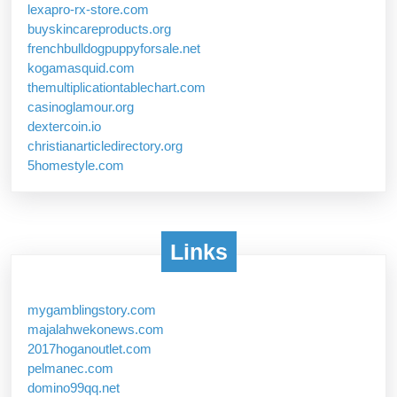
lexapro-rx-store.com
buyskincareproducts.org
frenchbulldogpuppyforsale.net
kogamasquid.com
themultiplicationtablechart.com
casinoglamour.org
dextercoin.io
christianarticledirectory.org
5homestyle.com
Links
mygamblingstory.com
majalahwekonews.com
2017hoganoutlet.com
pelmanec.com
domino99qq.net