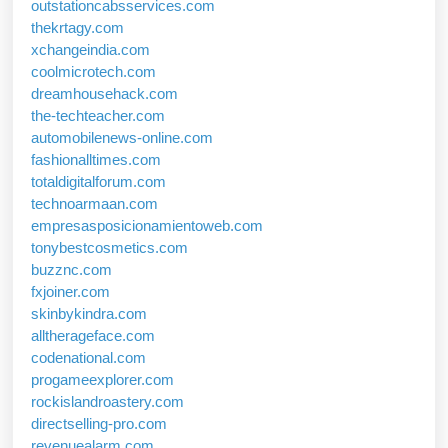
outstationcabsservices.com
thekrtagy.com
xchangeindia.com
coolmicrotech.com
dreamhousehack.com
the-techteacher.com
automobilenews-online.com
fashionalltimes.com
totaldigitalforum.com
technoarmaan.com
empresasposicionamientoweb.com
tonybestcosmetics.com
buzznc.com
fxjoiner.com
skinbykindra.com
alltherageface.com
codenational.com
progameexplorer.com
rockislandroastery.com
directselling-pro.com
revenuealarm.com