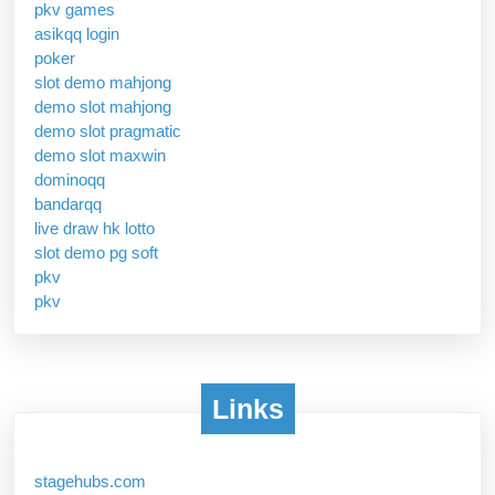
pkv games
asikqq login
poker
slot demo mahjong
demo slot mahjong
demo slot pragmatic
demo slot maxwin
dominoqq
bandarqq
live draw hk lotto
slot demo pg soft
pkv
pkv
Links
stagehubs.com