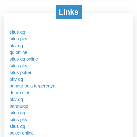
Links
situs qq
situs pkv
pkv qq
qq online
situs qq online
situs pkv
situs poker
pkv qq
bandar bola terpercaya
demo slot
pkv qq
bandarqq
situs qq
situs pkv
situs qq
poker online