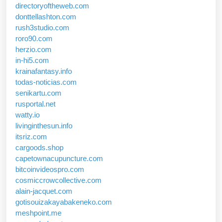
directoryoftheweb.com
donttellashton.com
rush3studio.com
roro90.com
herzio.com
in-hi5.com
krainafantasy.info
todas-noticias.com
senikartu.com
rusportal.net
watty.io
livinginthesun.info
itsriz.com
cargoods.shop
capetownacupuncture.com
bitcoinvideospro.com
cosmiccrowcollective.com
alain-jacquet.com
gotisouizakayabakeneko.com
meshpoint.me