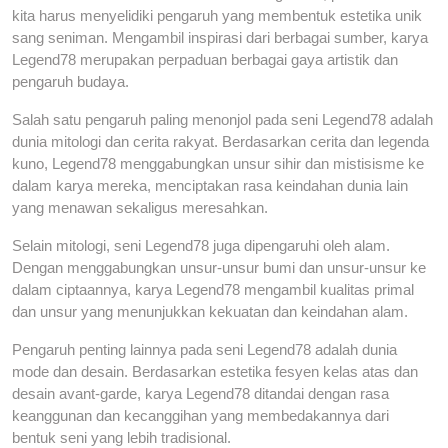
kita harus menyelidiki pengaruh yang membentuk estetika unik
sang seniman. Mengambil inspirasi dari berbagai sumber, karya
Legend78 merupakan perpaduan berbagai gaya artistik dan
pengaruh budaya.
Salah satu pengaruh paling menonjol pada seni Legend78 adalah
dunia mitologi dan cerita rakyat. Berdasarkan cerita dan legenda
kuno, Legend78 menggabungkan unsur sihir dan mistisisme ke
dalam karya mereka, menciptakan rasa keindahan dunia lain
yang menawan sekaligus meresahkan.
Selain mitologi, seni Legend78 juga dipengaruhi oleh alam.
Dengan menggabungkan unsur-unsur bumi dan unsur-unsur ke
dalam ciptaannya, karya Legend78 mengambil kualitas primal
dan unsur yang menunjukkan kekuatan dan keindahan alam.
Pengaruh penting lainnya pada seni Legend78 adalah dunia
mode dan desain. Berdasarkan estetika fesyen kelas atas dan
desain avant-garde, karya Legend78 ditandai dengan rasa
keanggunan dan kecanggihan yang membedakannya dari
bentuk seni yang lebih tradisional.