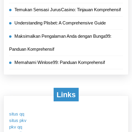
Temukan Sensasi JurusCasino: Tinjauan Komprehensif
Understanding Plisbet: A Comprehensive Guide
Maksimalkan Pengalaman Anda dengan Bunga99:
Panduan Komprehensif
Memahami Winlose99: Panduan Komprehensif
Links
situs qq
situs pkv
pkv qq