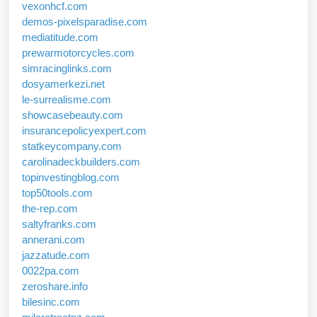
vexonhcf.com
demos-pixelsparadise.com
mediatitude.com
prewarmotorcycles.com
simracinglinks.com
dosyamerkezi.net
le-surrealisme.com
showcasebeauty.com
insurancepolicyexpert.com
statkeycompany.com
carolinadeckbuilders.com
topinvestingblog.com
top50tools.com
the-rep.com
saltyfranks.com
annerani.com
jazzatude.com
0022pa.com
zeroshare.info
bilesinc.com