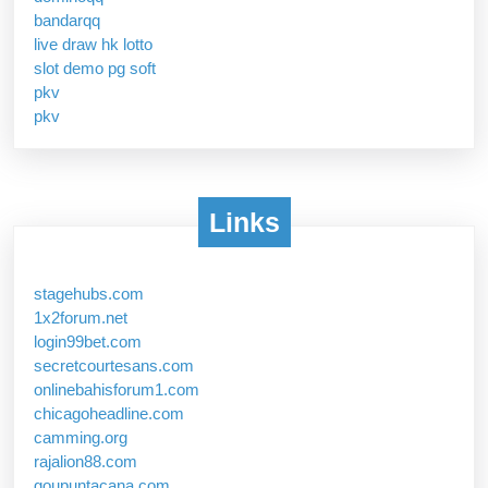
bandarqq
live draw hk lotto
slot demo pg soft
pkv
pkv
Links
stagehubs.com
1x2forum.net
login99bet.com
secretcourtesans.com
onlinebahisforum1.com
chicagoheadline.com
camming.org
rajalion88.com
goupuntacana.com