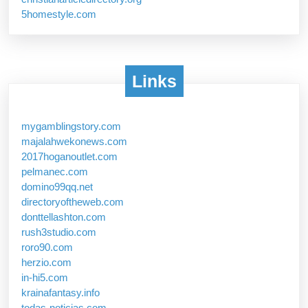
5homestyle.com
Links
mygamblingstory.com
majalahwekonews.com
2017hoganoutlet.com
pelmanec.com
domino99qq.net
directoryoftheweb.com
donttellashton.com
rush3studio.com
roro90.com
herzio.com
in-hi5.com
krainafantasy.info
todas-noticias.com