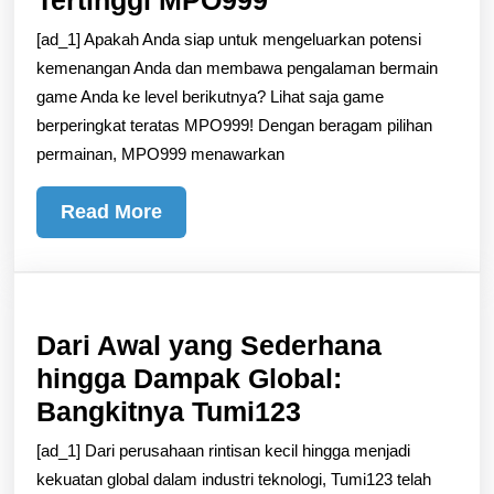
Potensi
[ad_1] Apakah Anda siap untuk mengeluarkan potensi
Kemenangan
kemenangan Anda dan membawa pengalaman bermain
Anda
game Anda ke level berikutnya? Lihat saja game
berperingkat teratas MPO999! Dengan beragam pilihan
dengan
permainan, MPO999 menawarkan
Game
Nilai
Read
Read More
Tertinggi
More
MPO999
Dari Awal yang Sederhana
hingga Dampak Global:
Dari
Bangkitnya Tumi123
Awal
[ad_1] Dari perusahaan rintisan kecil hingga menjadi
yang
kekuatan global dalam industri teknologi, Tumi123 telah