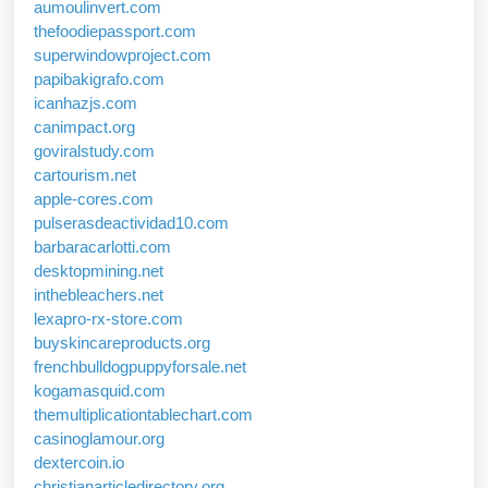
aumoulinvert.com
thefoodiepassport.com
superwindowproject.com
papibakigrafo.com
icanhazjs.com
canimpact.org
goviralstudy.com
cartourism.net
apple-cores.com
pulserasdeactividad10.com
barbaracarlotti.com
desktopmining.net
inthebleachers.net
lexapro-rx-store.com
buyskincareproducts.org
frenchbulldogpuppyforsale.net
kogamasquid.com
themultiplicationtablechart.com
casinoglamour.org
dextercoin.io
christianarticledirectory.org