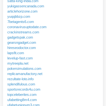
satta-king-india.com
yukigassencanada.com
articlehorizone.com
yuqqbbzp.com
7betagents6.com
coronavirusuptodate.com
crackinstreams.com
gadgetspak.com
gearsngadget.com
hireseodoctor.com
lapsfit.com
levelup-fast.com
mytreepla.net
pokersimulations.com
replicamanufactory.net
rezultate-loto.info
splendifulous.com
sportsrecords4u.com
topceleberites.com
ufabetting8m4.com
ufabetunionum3.com