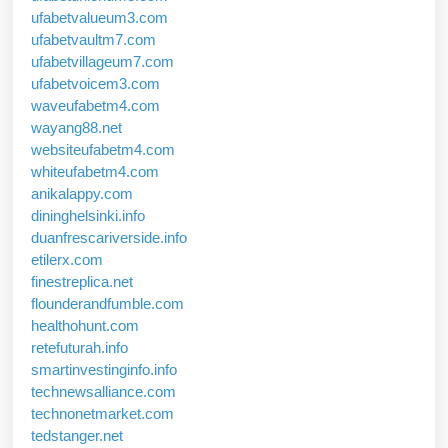
ufabetvalueum3.com
ufabetvaultm7.com
ufabetvillageum7.com
ufabetvoicem3.com
waveufabetm4.com
wayang88.net
websiteufabetm4.com
whiteufabetm4.com
anikalappy.com
dininghelsinki.info
duanfrescariverside.info
etilerx.com
finestreplica.net
flounderandfumble.com
healthohunt.com
retefuturah.info
smartinvestinginfo.info
technewsalliance.com
technonetmarket.com
tedstanger.net