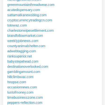
greenmountainthreadwear.com
acutedispensary.com
sattamatkanewsblog.com
cryptocurrencytradingcn.com
totowaz.com
charlestonwipesettlement.com
brandfollowmarket.com
weeklyjobnews.com
countyanimalshelter.com
adwebtagging.com
ranksuperior.net
babystepahead.com
destinationoverlooked.com
gamblingamount.com
hillclimbwax.com
hnopse.com
occasionnews.com
lustofmoney.com
timebusinesszone.com
peppers-reflection.com