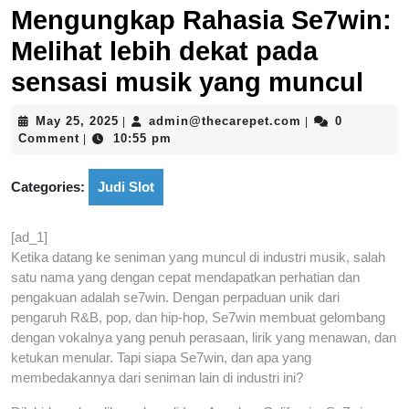
Mengungkap Rahasia Se7win:
Melihat lebih dekat pada
sensasi musik yang muncul
May
admin@thecarep
May 25, 2025
admin@thecarepet.com
0
|
|
25,
Comment
10:55 pm
|
2025
Categories:
Judi Slot
[ad_1]
Ketika datang ke seniman yang muncul di industri musik, salah
satu nama yang dengan cepat mendapatkan perhatian dan
pengakuan adalah se7win. Dengan perpaduan unik dari
pengaruh R&B, pop, dan hip-hop, Se7win membuat gelombang
dengan vokalnya yang penuh perasaan, lirik yang menawan, dan
ketukan menular. Tapi siapa Se7win, dan apa yang
membedakannya dari seniman lain di industri ini?