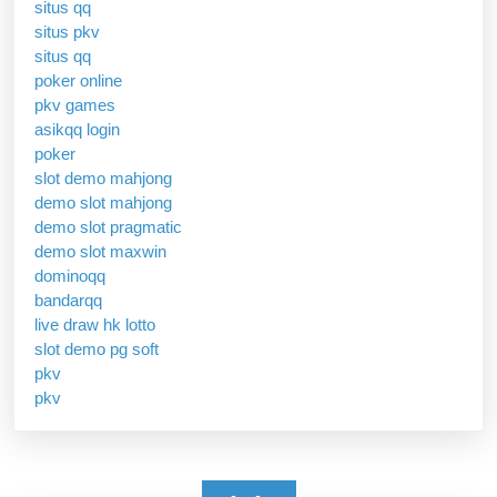
situs qq
situs pkv
situs qq
poker online
pkv games
asikqq login
poker
slot demo mahjong
demo slot mahjong
demo slot pragmatic
demo slot maxwin
dominoqq
bandarqq
live draw hk lotto
slot demo pg soft
pkv
pkv