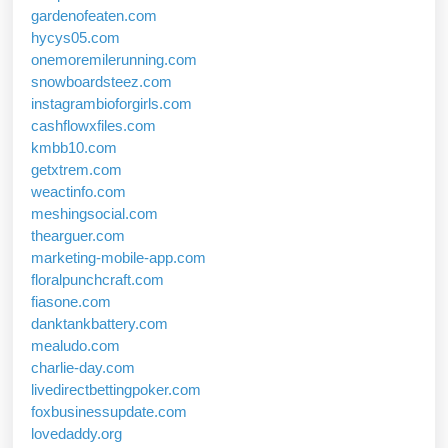
gardenofeaten.com
hycys05.com
onemoremilerunning.com
snowboardsteez.com
instagrambioforgirls.com
cashflowxfiles.com
kmbb10.com
getxtrem.com
weactinfo.com
meshingsocial.com
thearguer.com
marketing-mobile-app.com
floralpunchcraft.com
fiasone.com
danktankbattery.com
mealudo.com
charlie-day.com
livedirectbettingpoker.com
foxbusinessupdate.com
lovedaddy.org