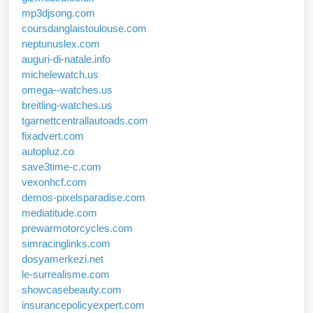
mp3djsong.com
coursdanglaistoulouse.com
neptunuslex.com
auguri-di-natale.info
michelewatch.us
omega--watches.us
breitling-watches.us
tgarnettcentrallautoads.com
fixadvert.com
autopluz.co
save3time-c.com
vexonhcf.com
demos-pixelsparadise.com
mediatitude.com
prewarmotorcycles.com
simracinglinks.com
dosyamerkezi.net
le-surrealisme.com
showcasebeauty.com
insurancepolicyexpert.com