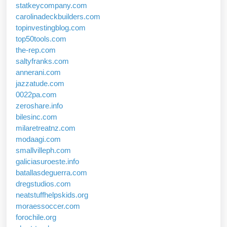
statkeycompany.com
carolinadeckbuilders.com
topinvestingblog.com
top50tools.com
the-rep.com
saltyfranks.com
annerani.com
jazzatude.com
0022pa.com
zeroshare.info
bilesinc.com
milaretreatnz.com
modaagi.com
smallvilleph.com
galiciasuroeste.info
batallasdeguerra.com
dregstudios.com
neatstuffhelpskids.org
moraessoccer.com
forochile.org