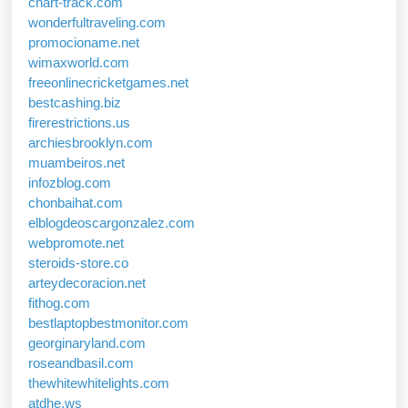
chart-track.com
wonderfultraveling.com
promocioname.net
wimaxworld.com
freeonlinecricketgames.net
bestcashing.biz
firerestrictions.us
archiesbrooklyn.com
muambeiros.net
infozblog.com
chonbaihat.com
elblogdeoscargonzalez.com
webpromote.net
steroids-store.co
arteydecoracion.net
fithog.com
bestlaptopbestmonitor.com
georginaryland.com
roseandbasil.com
thewhitewhitelights.com
atdhe.ws