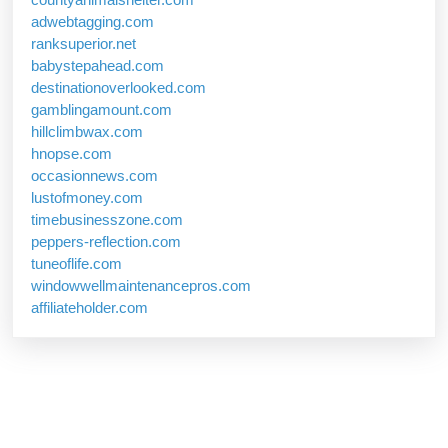
adwebtagging.com
ranksuperior.net
babystepahead.com
destinationoverlooked.com
gamblingamount.com
hillclimbwax.com
hnopse.com
occasionnews.com
lustofmoney.com
timebusinesszone.com
peppers-reflection.com
tuneoflife.com
windowwellmaintenancepros.com
affiliateholder.com