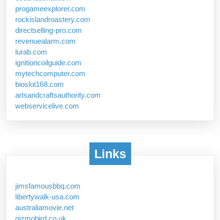
progameexplorer.com
rockislandroastery.com
directselling-pro.com
revenuealarm.com
lurab.com
ignitioncoilguide.com
mytechcomputer.com
bioslot168.com
artsandcraftsauthority.com
webservicelive.com
Links
jimsfamousbbq.com
libertywalk-usa.com
australiamovie.net
gizmobird.co.uk