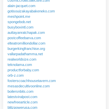
cosmiccrowcollective.com
alain-jacquet.com
gotisouizakayabakeneko.com
meshpoint.me
spongebob.net
busyboxintl.com
auttayanratchapak.com
postcoffeebarva.com
elteatromilliondollar.com
burgerkingfranchise.org
vallarpadathamma.net
realworldsize.com
teknolama.com
productforbaby.com
orb-z.com
fosterscoachhousetavern.com
mesasdecultivoonline.com
boilersnbits.com
latestviralpost.com
newfreearticle.com
blitzpowerusa.com