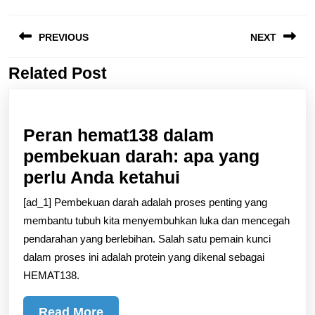
Post
PREVIOUS
NEXT
navigation
Related Post
Previous
Next
post:
post:
Peran hemat138 dalam
pembekuan darah: apa yang
Peran
perlu Anda ketahui
hemat138
[ad_1] Pembekuan darah adalah proses penting yang
dalam
membantu tubuh kita menyembuhkan luka dan mencegah
pembekuan
pendarahan yang berlebihan. Salah satu pemain kunci
dalam proses ini adalah protein yang dikenal sebagai
darah:
HEMAT138.
apa
yang
Read
Read More