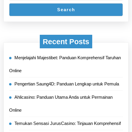
Search
Recent Posts
Menjelajahi Majestibet: Panduan Komprehensif Taruhan
Online
Pengertian Saung4D: Panduan Lengkap untuk Pemula
Ahlicasino: Panduan Utama Anda untuk Permainan
Online
Temukan Sensasi JurusCasino: Tinjauan Komprehensif