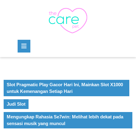
Skip
to
content
Skip
to
content
Open
Button
Slot Pragmatic Play Gacor Hari Ini, Mainkan Slot X1000
untuk Kemenangan Setiap Hari
Judi Slot
Mengungkap Rahasia Se7win: Melihat lebih dekat pada
sensasi musik yang muncul