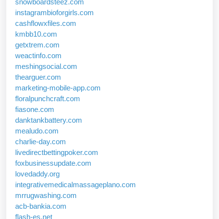
snowboardsteez.com
instagrambioforgirls.com
cashflowxfiles.com
kmbb10.com
getxtrem.com
weactinfo.com
meshingsocial.com
thearguer.com
marketing-mobile-app.com
floralpunchcraft.com
fiasone.com
danktankbattery.com
mealudo.com
charlie-day.com
livedirectbettingpoker.com
foxbusinessupdate.com
lovedaddy.org
integrativemedicalmassageplano.com
mrrugwashing.com
acb-bankia.com
flash-es.net