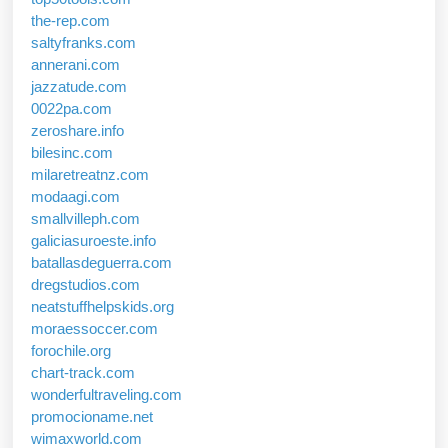
the-rep.com
saltyfranks.com
annerani.com
jazzatude.com
0022pa.com
zeroshare.info
bilesinc.com
milaretreatnz.com
modaagi.com
smallvilleph.com
galiciasuroeste.info
batallasdeguerra.com
dregstudios.com
neatstuffhelpskids.org
moraessoccer.com
forochile.org
chart-track.com
wonderfultraveling.com
promocioname.net
wimaxworld.com