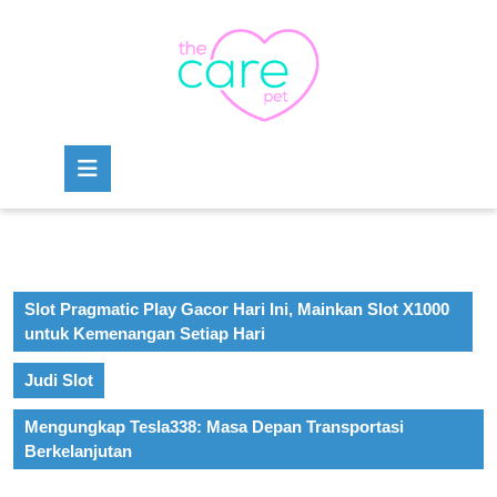
Skip
to
content
Skip
to
content
Open
Button
Slot Pragmatic Play Gacor Hari Ini, Mainkan Slot X1000
untuk Kemenangan Setiap Hari
Judi Slot
Mengungkap Tesla338: Masa Depan Transportasi
Berkelanjutan