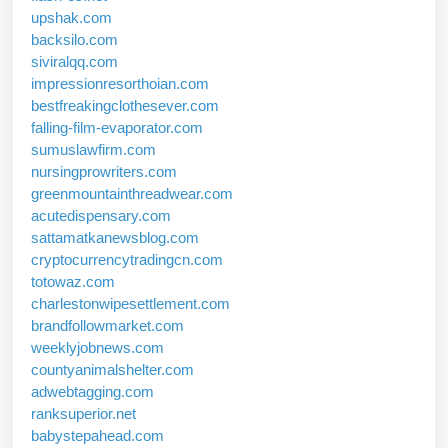
upshak.com
backsilo.com
siviralqq.com
impressionresorthoian.com
bestfreakingclothesever.com
falling-film-evaporator.com
sumuslawfirm.com
nursingprowriters.com
greenmountainthreadwear.com
acutedispensary.com
sattamatkanewsblog.com
cryptocurrencytradingcn.com
totowaz.com
charlestonwipesettlement.com
brandfollowmarket.com
weeklyjobnews.com
countyanimalshelter.com
adwebtagging.com
ranksuperior.net
babystepahead.com