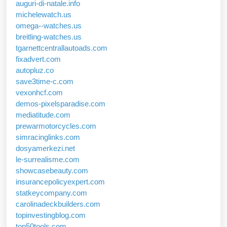
auguri-di-natale.info
michelewatch.us
omega--watches.us
breitling-watches.us
tgarnettcentrallautoads.com
fixadvert.com
autopluz.co
save3time-c.com
vexonhcf.com
demos-pixelsparadise.com
mediatitude.com
prewarmotorcycles.com
simracinglinks.com
dosyamerkezi.net
le-surrealisme.com
showcasebeauty.com
insurancepolicyexpert.com
statkeycompany.com
carolinadeckbuilders.com
topinvestingblog.com
top50tools.com