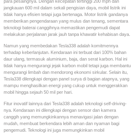
para pesaingnya. Dengan kecepatan tertinggi 200 mph dan
jangkauan 600 mil dalam sekali pengisian daya, mobil listrik ini
tidak hanya efisien tetapi juga bertenaga. Motor listrik gandanya
memberikan pengendaraan yang mulus dan tenang, sementara
teknologi baterai canggihnya memastikan pengemudi dapat
melakukan perjalanan jarak jauh tanpa khawatir kehabisan daya.
Namun yang membedakan Tesla338 adalah komitmennya
terhadap keberlanjutan. Kendaraan ini terbuat dari 100% bahan
daur ulang, termasuk aluminium, baja, dan serat karbon. Hal ini
tidak hanya mengurangi jejak karbon mobil tetapi juga membantu
mengurangi limbah dan mendorong ekonomi sirkular. Selain itu,
Tesla338 dilengkapi dengan panel surya di bagian atapnya, yang
mampu menghasilkan energi yang cukup untuk menggerakkan
mobil hingga sejauh 50 mil per hari.
Fitur inovatif lainnya dari Tesla338 adalah teknologi self-driving-
nya. Kendaraan ini dilengkapi dengan sensor dan kamera
canggih yang memungkinkannya menavigasi jalan dengan
mudah, membuat berkendara lebih aman dan nyaman bagi
pengemudi. Teknologi ini juga memungkinkan mobil