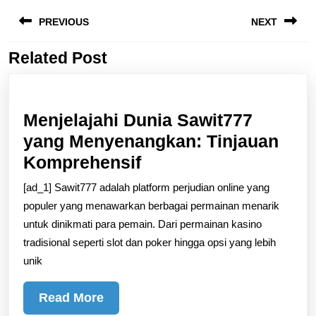
Post
PREVIOUS
NEXT
navigation
Related Post
Previous
Next
post:
post:
Menjelajahi Dunia Sawit777
yang Menyenangkan: Tinjauan
Menjelajahi
Komprehensif
Dunia
[ad_1] Sawit777 adalah platform perjudian online yang
Sawit777
populer yang menawarkan berbagai permainan menarik
yang
untuk dinikmati para pemain. Dari permainan kasino
tradisional seperti slot dan poker hingga opsi yang lebih
Menyenangkan:
unik
Tinjauan
Komprehensif
Read
Read More
More