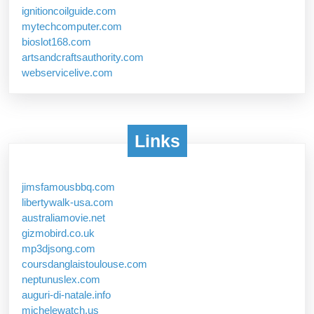
ignitioncoilguide.com
mytechcomputer.com
bioslot168.com
artsandcraftsauthority.com
webservicelive.com
Links
jimsfamousbbq.com
libertywalk-usa.com
australiamovie.net
gizmobird.co.uk
mp3djsong.com
coursdanglaistoulouse.com
neptunuslex.com
auguri-di-natale.info
michelewatch.us