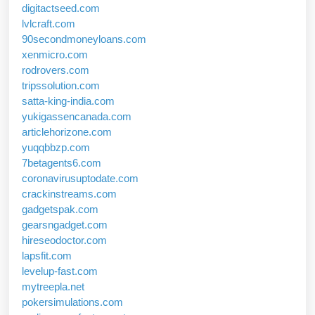
digitactseed.com
lvlcraft.com
90secondmoneyloans.com
xenmicro.com
rodrovers.com
tripssolution.com
satta-king-india.com
yukigassencanada.com
articlehorizone.com
yuqqbbzp.com
7betagents6.com
coronavirusuptodate.com
crackinstreams.com
gadgetspak.com
gearsngadget.com
hireseodoctor.com
lapsfit.com
levelup-fast.com
mytreepla.net
pokersimulations.com