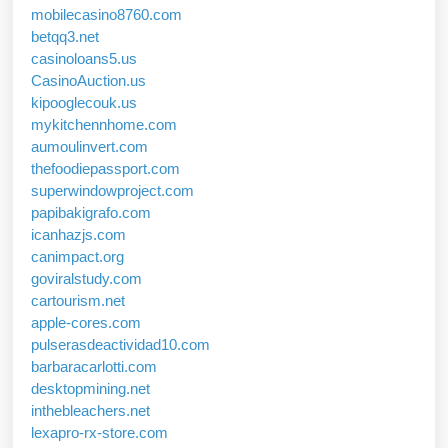
mobilecasino8760.com
betqq3.net
casinoloans5.us
CasinoAuction.us
kipooglecouk.us
mykitchennhome.com
aumoulinvert.com
thefoodiepassport.com
superwindowproject.com
papibakigrafo.com
icanhazjs.com
canimpact.org
goviralstudy.com
cartourism.net
apple-cores.com
pulserasdeactividad10.com
barbaracarlotti.com
desktopmining.net
inthebleachers.net
lexapro-rx-store.com