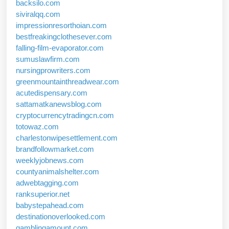
backsilo.com
siviralqq.com
impressionresorthoian.com
bestfreakingclothesever.com
falling-film-evaporator.com
sumuslawfirm.com
nursingprowriters.com
greenmountainthreadwear.com
acutedispensary.com
sattamatkanewsblog.com
cryptocurrencytradingcn.com
totowaz.com
charlestonwipesettlement.com
brandfollowmarket.com
weeklyjobnews.com
countyanimalshelter.com
adwebtagging.com
ranksuperior.net
babystepahead.com
destinationoverlooked.com
gamblingamount.com