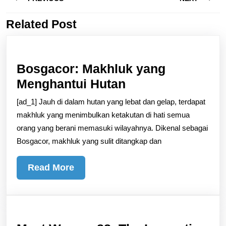
navigation
Related Post
Previous
Next
post:
post:
Bosgacor: Makhluk yang
Bosgacor:
Menghantui Hutan
Makhluk
[ad_1] Jauh di dalam hutan yang lebat dan gelap, terdapat
yang
makhluk yang menimbulkan ketakutan di hati semua
Menghantui
orang yang berani memasuki wilayahnya. Dikenal sebagai
Bosgacor, makhluk yang sulit ditangkap dan
Hutan
Read
Read More
More