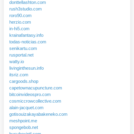
donttellashton.com
rush3studio.com
roro90.com
herzio.com
in-hi5.com
krainafantasy.info
todas-noticias.com
senikartu.com
rusportal.net
watty.io
livinginthesun.info
itsriz.com
cargoods.shop
capetownacupuncture.com
bitcoinvideospro.com
cosmiccrowcollective.com
alain-jacquet.com
gotisouizakayabakeneko.com
meshpoint.me
spongebob.net
busyboxintl.com