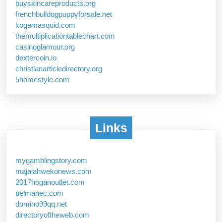
buyskincareproducts.org
frenchbulldogpuppyforsale.net
kogamasquid.com
themultiplicationtablechart.com
casinoglamour.org
dextercoin.io
christianarticledirectory.org
5homestyle.com
Links
mygamblingstory.com
majalahwekonews.com
2017hoganoutlet.com
pelmanec.com
domino99qq.net
directoryoftheweb.com