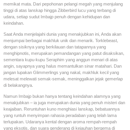
memikat mata. Dari pepohonan pelangi megah yang menjulang
tinggi di atas lanskap hingga Zibberbird lucu yang terbang di
udara, setiap sudut Imbajp penuh dengan kehidupan dan
keindahan.
Saat Anda menjelajahi dunia yang menakjubkan ini, Anda akan
menjumpai berbagai makhluk unik dan menarik. Torklebeast,
dengan sisiknya yang berkilauan dan tatapannya yang
menghipnotis, merupakan pemandangan yang patut disaksikan,
sementara kupu-kupu Seraphim yang anggun menari di atas
angin, sayapnya yang halus memantulkan sinar matahari. Dan
jangan lupakan Glimmerlings yang nakal, makhluk kecil yang
melesat melewati semak-semak, meninggalkan jejak gemerlap
di belakangnya.
Namun Imbajp bukan hanya tentang keindahan alamnya yang
menakjubkan – ia juga merupakan dunia yang penuh misteri dan
keajaiban. Reruntuhan kuno menghiasi lanskap, bebatuannya
yang runtuh menyimpan rahasia peradaban yang telah lama
terlupakan. Udaranya kental dengan aroma rempah-rempah
yang eksotis, dan suara genderang di kejauhan bergema di