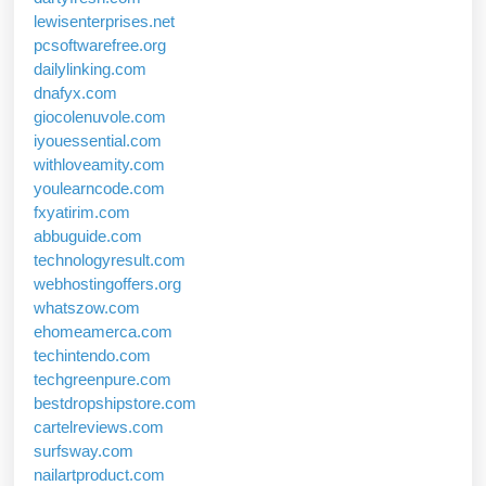
lewisenterprises.net
pcsoftwarefree.org
dailylinking.com
dnafyx.com
giocolenuvole.com
iyouessential.com
withloveamity.com
youlearncode.com
fxyatirim.com
abbuguide.com
technologyresult.com
webhostingoffers.org
whatszow.com
ehomeamerca.com
techintendo.com
techgreenpure.com
bestdropshipstore.com
cartelreviews.com
surfsway.com
nailartproduct.com