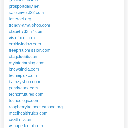
prosportdaily.net
salesinvest22.com
teseract.org
trendy-ama-shop.com
ufabett732m7.com
visiofood.com
droidwindow.com
freeprsubmission.com
ufagold666.com
myinteriorblog.com
bnewsindia.com
techiepick.com
bamzyshop.com
pondycars.com
techonfutures.com
techoologic.com
raspberryketonescanada.org
medihealthrules.com
usathrill.com
vshapedental.com