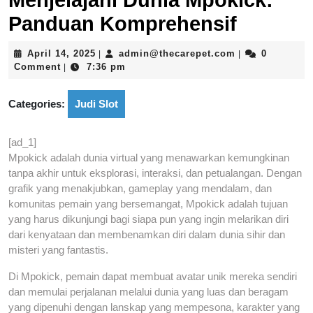
Menjelajahi Dunia Mpokick:
Panduan Komprehensif
April
admin@thecare
April 14, 2025
admin@thecarepet.com
0
|
|
14,
Comment
7:36 pm
|
2025
Categories:
Judi Slot
[ad_1]
Mpokick adalah dunia virtual yang menawarkan kemungkinan
tanpa akhir untuk eksplorasi, interaksi, dan petualangan. Dengan
grafik yang menakjubkan, gameplay yang mendalam, dan
komunitas pemain yang bersemangat, Mpokick adalah tujuan
yang harus dikunjungi bagi siapa pun yang ingin melarikan diri
dari kenyataan dan membenamkan diri dalam dunia sihir dan
misteri yang fantastis.
Di Mpokick, pemain dapat membuat avatar unik mereka sendiri
dan memulai perjalanan melalui dunia yang luas dan beragam
yang dipenuhi dengan lanskap yang mempesona, karakter yang