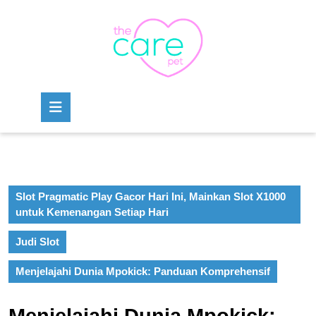
Skip
to
content
Skip
to
content
Open
Button
Slot Pragmatic Play Gacor Hari Ini, Mainkan Slot X1000
untuk Kemenangan Setiap Hari
Judi Slot
Menjelajahi Dunia Mpokick: Panduan Komprehensif