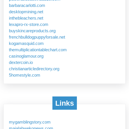
barbaracarlotti.com
desktopmining.net
inthebleachers.net
lexapro-rx-store.com
buyskincareproducts.org
frenchbulldogpuppyforsale.net
kogamasquid.com
themultiplicationtablechart.com
casinoglamour.org
dextercoin.io
christianarticledirectory.org
5homestyle.com
Links
mygamblingstory.com
majalahwekonews.com