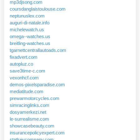
mp3djsong.com
coursdanglaistoulouse.com
neptunuslex.com
auguri-di-natale.info
michelewatch.us
omega--watches.us
breitling-watches.us
tgarnettcentrallautoads.com
fixadvert.com
autopluz.co
save3time-c.com
vexonhcf.com
demos-pixelsparadise.com
mediatitude.com
prewarmotorcycles.com
simracinglinks.com
dosyamerkezi.net
le-surrealisme.com
showcasebeauty.com
insurancepolicyexpert.com
statkeycompany.com