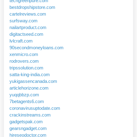
techgreenpure.com
bestdropshipstore.com
cartelreviews.com
surfsway.com
nailartproduct.com
digitactseed.com
lvlcraft.com
90secondmoneyloans.com
xenmicro.com
rodrovers.com
tripssolution.com
satta-king-india.com
yukigassencanada.com
articlehorizone.com
yuqqbbzp.com
7betagents6.com
coronavirusuptodate.com
crackinstreams.com
gadgetspak.com
gearsngadget.com
hireseodoctor.com