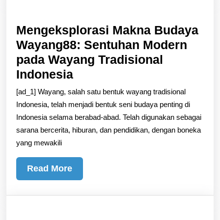
Mengeksplorasi Makna Budaya
Wayang88: Sentuhan Modern
pada Wayang Tradisional
Mengeksplorasi
Indonesia
Makna
[ad_1] Wayang, salah satu bentuk wayang tradisional
Budaya
Indonesia, telah menjadi bentuk seni budaya penting di
Wayang88:
Indonesia selama berabad-abad. Telah digunakan sebagai
sarana bercerita, hiburan, dan pendidikan, dengan boneka
Sentuhan
yang mewakili
Modern
pada
Read
Read More
Wayang
More
Tradisional
Indonesia