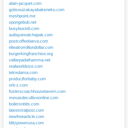
alain-jacquet.com
gotisouizakayabakeneko.com
meshpoint.me
spongebob.net
busyboxintl.com
auttayanratchapak.com
postcoffeebarva.com
elteatromilliondollar.com
burgerkingfranchise.org
vallarpadathamma.net
realworldsize.com
teknolama.com
productforbaby.com
orb-z.com
fosterscoachhousetavern.com
mesasdecultivoonline.com
boilersnbits.com
latestviralpost.com
newfreearticle.com
blitzpowerusa.com