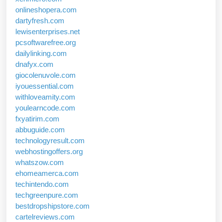
onlineshopera.com
dartyfresh.com
lewisenterprises.net
pcsoftwarefree.org
dailylinking.com
dnafyx.com
giocolenuvole.com
iyouessential.com
withloveamity.com
youlearncode.com
fxyatirim.com
abbuguide.com
technologyresult.com
webhostingoffers.org
whatszow.com
ehomeamerca.com
techintendo.com
techgreenpure.com
bestdropshipstore.com
cartelreviews.com