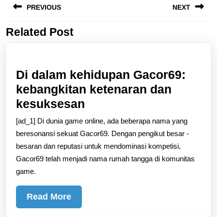
PREVIOUS
NEXT
navigation
Related Post
Previous
Next
post:
post:
Di dalam kehidupan Gacor69:
kebangkitan ketenaran dan
Di
kesuksesan
dalam
[ad_1] Di dunia game online, ada beberapa nama yang
kehidupan
beresonansi sekuat Gacor69. Dengan pengikut besar -
Gacor69:
besaran dan reputasi untuk mendominasi kompetisi,
Gacor69 telah menjadi nama rumah tangga di komunitas
kebangkitan
game.
ketenaran
dan
Read
Read More
kesuksesan
More