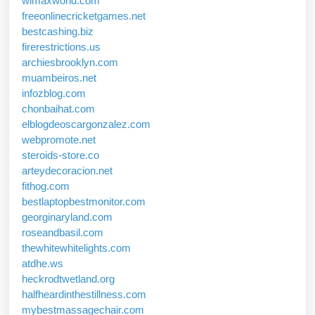
wimaxworld.com
freeonlinecricketgames.net
bestcashing.biz
firerestrictions.us
archiesbrooklyn.com
muambeiros.net
infozblog.com
chonbaihat.com
elblogdeoscargonzalez.com
webpromote.net
steroids-store.co
arteydecoracion.net
fithog.com
bestlaptopbestmonitor.com
georginaryland.com
roseandbasil.com
thewhitewhitelights.com
atdhe.ws
heckrodtwetland.org
halfheardinthestillness.com
mybestmassagechair.com