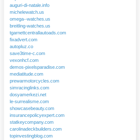
auguri-di-natale.info
michelewatch.us
omega--watches.us
breitling-watches.us
tgarnettcentrallautoads.com
fixadvert.com
autopluz.co
save3time-c.com
vexonhcf.com
demos-pixelsparadise.com
mediatitude.com
prewarmotorcycles.com
simracinglinks.com
dosyamerkezi.net
le-surrealisme.com
showcasebeauty.com
insurancepolicyexpert.com
statkeycompany.com
carolinadeckbuilders.com
topinvestingblog.com