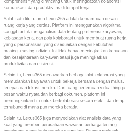
komprehensif yang dirancang untuk meningkatkan kolaborasi,
komunikasi, dan produktivitas di tempat kerja.
Salah satu fitur utama Lexus365 adalah kemampuan desain
ruang kerja yang cerdas. Platform ini menggunakan algoritma
canggih untuk menganalisis data tentang preferensi karyawan,
kebiasaan kerja, dan pola kolaborasi untuk membuat ruang kerja
yang dipersonalisasi yang disesuaikan dengan kebutuhan
masing -masing individu. Ini tidak hanya meningkatkan kepuasan
dan kesejahteraan karyawan tetapi juga meningkatkan
produktivitas dan efisiensi.
Selain itu, Lexus365 menawarkan berbagai alat kolaborasi yang
memudahkan karyawan untuk bekerja bersama dengan mulus,
terlepas dari lokasi mereka. Dari ruang pertemuan virtual hingga
pesan waktu nyata dan berbagi dokumen, platform ini
memungkinkan tim untuk berkolaborasi secara efektif dan tetap
terhubung di mana pun mereka berada.
Selain itu, Lexus365 juga menyediakan alat analisis data yang
kuat yang memberi perusahaan wawasan berharga tentang
bagaimana ruang kerja mereka digunakan. Dengan melacak