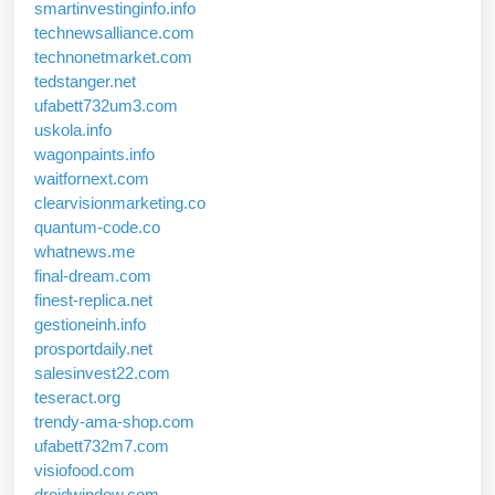
smartinvestinginfo.info
technewsalliance.com
technonetmarket.com
tedstanger.net
ufabett732um3.com
uskola.info
wagonpaints.info
waitfornext.com
clearvisionmarketing.co
quantum-code.co
whatnews.me
final-dream.com
finest-replica.net
gestioneinh.info
prosportdaily.net
salesinvest22.com
teseract.org
trendy-ama-shop.com
ufabett732m7.com
visiofood.com
droidwindow.com