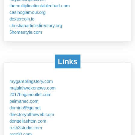
themultiplicationtablechart.com
casinoglamour.org
dextercoin.io
christianarticledirectory.org
5homestyle.com
Links
mygamblingstory.com
majalahwekonews.com
2017hoganoutlet.com
pelmanec.com
domino99qq.net
directoryoftheweb.com
donttellashton.com
rush3studio.com
roro90.com