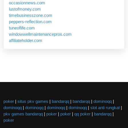
occasionnews.com
lustofmoney.com
timebusinesszone.com
peppers-reflection.com
tuneoflife.com
windowwellmaintenancepros.com
affiliateholder.com
poker
|
situs pkv games
|
bandarqq
|
bandarqq
|
dominoqq
|
dominoqq
|
dominoqq
|
dominoqq
|
dominoqq
|
slot anti rungkat
|
pkv games bandarqq
|
poker
|
poker
|
qq poker
|
bandarqq
|
poker