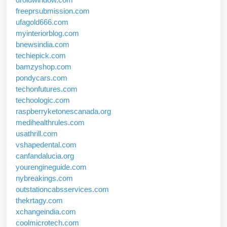
freeprsubmission.com
ufagold666.com
myinteriorblog.com
bnewsindia.com
techiepick.com
bamzyshop.com
pondycars.com
techonfutures.com
techoologic.com
raspberryketonescanada.org
medihealthrules.com
usathrill.com
vshapedental.com
canfandalucia.org
yourengineguide.com
nybreakings.com
outstationcabsservices.com
thekrtagy.com
xchangeindia.com
coolmicrotech.com