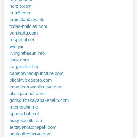
herzio.com
in-hi5.com
krainafantasy.info
todas-noticias.com
senikartu.com
rusportal.net
watty.io
livinginthesun.info
itsriz.com
cargoods.shop
capetownacupuncture.com
bitcoinvideospro.com
cosmiccrowcollective.com
alain-jacquet.com
gotisouizakayabakeneko.com
meshpoint.me
spongebob.net
busyboxintl.com
auttayanratchapak.com
postcoffeebarva.com