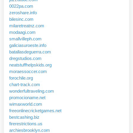
0022pa.com
zeroshare.info
bilesinc.com
milaretreatnz.com
modaagi.com
smallvilleph.com
galiciasuroeste.info
batallasdeguerra.com
dregstudios.com
neatstuffhelpskids.org
moraessoccer.com
forochile.org
chart-track.com
wonderfultraveling.com
promocioname.net
wimaxworld.com
freeonlinecricketgames.net
bestcashing.biz
firerestrictions.us
archiesbrooklyn.com