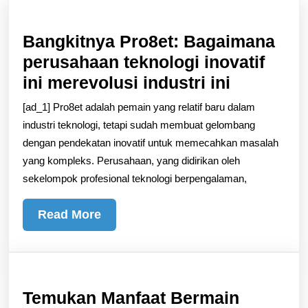
Bangkitnya Pro8et: Bagaimana
perusahaan teknologi inovatif
Bangkitn
ini merevolusi industri ini
Pro8et:
[ad_1] Pro8et adalah pemain yang relatif baru dalam
Bagaima
industri teknologi, tetapi sudah membuat gelombang
perusaha
dengan pendekatan inovatif untuk memecahkan masalah
yang kompleks. Perusahaan, yang didirikan oleh
teknologi
sekelompok profesional teknologi berpengalaman,
inovatif
ini
Read
Read More
merevolu
More
industri
ini
Temukan Manfaat Bermain