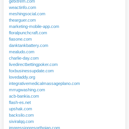
getxtrem.com
weactinfo.com
meshingsocial.com
thearguer.com
marketing-mobile-app.com
floralpunchcraft.com
fiasone.com
danktankbattery.com
mealudo.com
charlie-day.com
livedirectbettingpoker.com
foxbusinessupdate.com
lovedaddy.org
integrativemedicalmassageplano.com
mrrugwashing.com
acb-bankia.com
flash-es.net
upshak.com
backsilo.com
siviralqq.com
impressionresorthoian.com