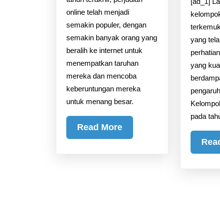
[ad_1] L
Platform
online telah menjadi
kelompok 
semakin populer, dengan
Online
terkemuk
semakin banyak orang yang
Ini
yang tel
beralih ke internet untuk
perhatia
Mengubah
menempatkan taruhan
yang kua
Gim
mereka dan mencoba
berdamp
keberuntungan mereka
pengaruh
untuk menang besar.
Kelompok
pada tah
Read
Read More
More
Rea