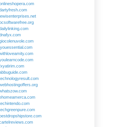
onlineshopera.com
dartyfresh.com
lewisenterprises.net
pcsoftwarefree.org
dailylinking.com
dnafyx.com
giocolenuvole.com
iyouessential.com
withloveamity.com
youlearncode.com
fxyatirim.com
abbuguide.com
technologyresult.com
webhostingoffers.org
whatszow.com
ehomeamerca.com
techintendo.com
techgreenpure.com
bestdropshipstore.com
cartelreviews.com