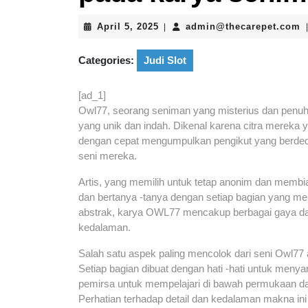
April
a
April 5, 2025
admin@thecarepet.com
|
|
5,
2025
Categories:
Judi Slot
[ad_1]
Owl77, seorang seniman yang misterius dan penuh
yang unik dan indah. Dikenal karena citra merek
dengan cepat mengumpulkan pengikut yang berdedik
seni mereka.
Artis, yang memilih untuk tetap anonim dan membia
dan bertanya -tanya dengan setiap bagian yang mer
abstrak, karya OWL77 mencakup berbagai gaya dan
kedalaman.
Salah satu aspek paling mencolok dari seni Owl7
Setiap bagian dibuat dengan hati -hati untuk men
pemirsa untuk mempelajari di bawah permukaan d
Perhatian terhadap detail dan kedalaman makna ini