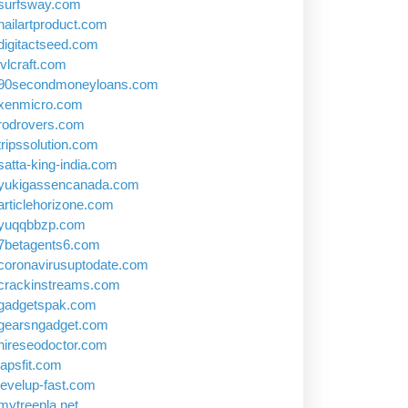
surfsway.com
nailartproduct.com
digitactseed.com
lvlcraft.com
90secondmoneyloans.com
xenmicro.com
rodrovers.com
tripssolution.com
satta-king-india.com
yukigassencanada.com
articlehorizone.com
yuqqbbzp.com
7betagents6.com
coronavirusuptodate.com
crackinstreams.com
gadgetspak.com
gearsngadget.com
hireseodoctor.com
lapsfit.com
levelup-fast.com
mytreepla.net