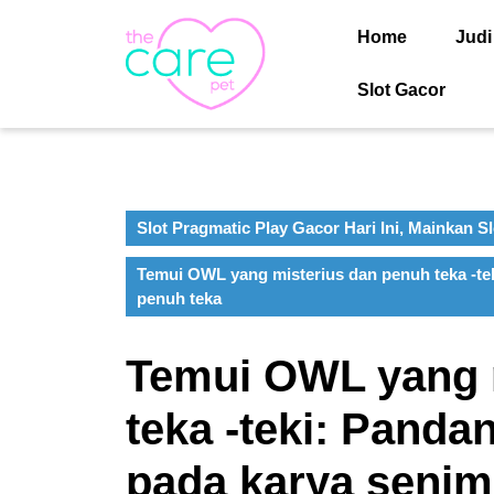
Skip
to
Home
Judi
content
Skip
Slot Gacor
to
content
Slot Pragmatic Play Gacor Hari Ini, Mainkan 
Temui OWL yang misterius dan penuh teka -te
penuh teka
Temui OWL yang 
teka -teki: Pand
pada karya senim