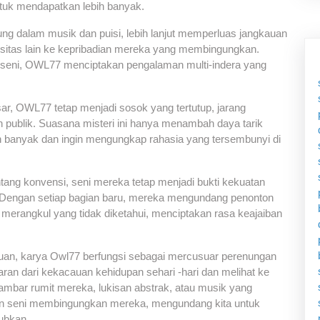
tuk mendapatkan lebih banyak.
ng dalam musik dan puisi, lebih lanjut memperluas jangkauan
sitas lain ke kepribadian mereka yang membingungkan.
eni, OWL77 menciptakan pengalaman multi-indera yang
ar, OWL77 tetap menjadi sosok yang tertutup, jarang
ublik. Suasana misteri ini hanya menambah daya tarik
 banyak dan ingin mengungkap rahasia yang tersembunyi di
ang konvensi, seni mereka tetap menjadi bukti kekuatan
. Dengan setiap bagian baru, mereka mengundang penonton
merangkul yang tidak diketahui, menciptakan rasa keajaiban
uan, karya Owl77 berfungsi sebagai mercusuar perenungan
ran dari kekacauan kehidupan sehari -hari dan melihat ke
ambar rumit mereka, lukisan abstrak, atau musik yang
an seni membingungkan mereka, mengundang kita untuk
ubkan.