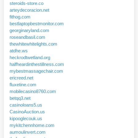
steroids-store.co
arteydecoracion.net
fithog.com
bestlaptopbestmonitor.com
georginaryland.com
roseandbasil.com
thewhitewhitelights.com
atdhe.ws
heckrodtwetland.org
halfheardinthestillness.com
mybestmassagechair.com
ericreed.net
fluxetine.com
mobilecasino8760.com
betqq3.net
casinoloans5.us
CasinoAuction.us
kipooglecouk.us
mykitchennhome.com
aumoulinvert.com