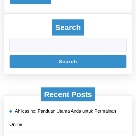
More
Search
Search
Recent Posts
Ahlicasino: Panduan Utama Anda untuk Permainan
Online