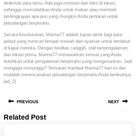
dinikmati para tamu. Ada juga restoran dan toko di lokasi,
sehingga memudahkan Anda untuk makan atau membeli
perlengkapan apa pun yang mungkin Anda perlukan untuk
petualangan berperahu.
Secara keseluruhan, Marina77 adalah tujuan akhir bagi para
pelaut yang mencari tempat mewah dan nyaman untuk berlabuh
di kapal mereka. Dengan fasilitas canggih, staf berpengalaman,
dan lokasi prima, Marina77 menawarkan semua yang Anda
butuhkan untuk pengalaman berperahu yang mengesankan. Jadi
mengapa menunggu? Temukan manfaat Marina77 hari ini dan
mulailah merencanakan petualangan berperahu Anda berikutnya.
[ad_2]
Post
PREVIOUS
NEXT
navigation
Related Post
Previous
Next
post:
post: