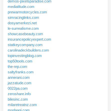
demos-pixelsparadise.com
mediatitude.com
prewarmotorcycles.com
simracinglinks.com
dosyamerkezi.net
le-surrealisme.com
showcasebeauty.com
insurancepolicyexpert.com
statkeycompany.com
carolinadeckbuilders.com
topinvestingblog.com
top50tools.com
the-rep.com
saltyfranks.com
annerani.com
jazzatude.com
0022pa.com
zeroshare.info
bilesinc.com
milaretreatnz.com
modaagi.com