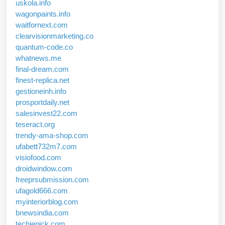
uskola.info
wagonpaints.info
waitfornext.com
clearvisionmarketing.co
quantum-code.co
whatnews.me
final-dream.com
finest-replica.net
gestioneinh.info
prosportdaily.net
salesinvest22.com
teseract.org
trendy-ama-shop.com
ufabett732m7.com
visiofood.com
droidwindow.com
freeprsubmission.com
ufagold666.com
myinteriorblog.com
bnewsindia.com
techiepick.com