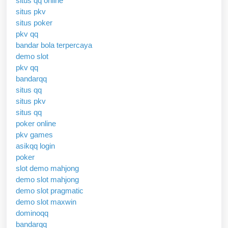
situs qq online
situs pkv
situs poker
pkv qq
bandar bola terpercaya
demo slot
pkv qq
bandarqq
situs qq
situs pkv
situs qq
poker online
pkv games
asikqq login
poker
slot demo mahjong
demo slot mahjong
demo slot pragmatic
demo slot maxwin
dominoqq
bandarqq