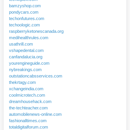
bamzyshop.com
pondycars.com
techonfutures.com
techoologic.com
raspberryketonescanada.org
medihealthrules.com
usathrill.com
vshapedental.com
canfandalucia.org
yourengineguide.com
nybreakings.com
outstationcabsservices.com
thekrtagy.com
xchangeindia.com
coolmicrotech.com
dreamhousehack.com
the-techteacher.com
automobilenews-online.com
fashionalltimes.com
totaldigitalforum.com