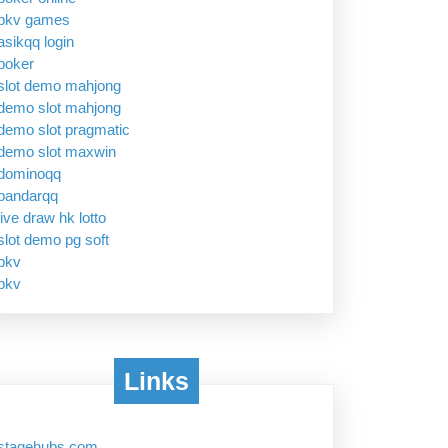
pkv games
asikqq login
poker
slot demo mahjong
demo slot mahjong
demo slot pragmatic
demo slot maxwin
dominoqq
bandarqq
live draw hk lotto
slot demo pg soft
gkan
pkv
pkv
n
Links
si
stagehubs.com