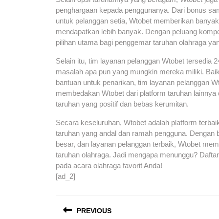
penghargaan kepada penggunanya. Dari bonus sam
untuk pelanggan setia, Wtobet memberikan banyak 
mendapatkan lebih banyak. Dengan peluang kompeti
pilihan utama bagi penggemar taruhan olahraga 
Selain itu, tim layanan pelanggan Wtobet tersedi
masalah apa pun yang mungkin mereka miliki. Ba
bantuan untuk penarikan, tim layanan pelanggan W
membedakan Wtobet dari platform taruhan lainn
taruhan yang positif dan bebas kerumitan.
Secara keseluruhan, Wtobet adalah platform terba
taruhan yang andal dan ramah pengguna. Dengan b
besar, dan layanan pelanggan terbaik, Wtobet mem
taruhan olahraga. Jadi mengapa menunggu? Daftar
pada acara olahraga favorit Anda!
[ad_2]
Post
PREVIOUS