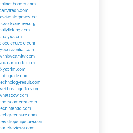
onlineshopera.com
dartyfresh.com
lewisenterprises.net
pcsoftwarefree.org
dailylinking.com
dnafyx.com
giocolenuvole.com
iyouessential.com
withloveamity.com
youlearncode.com
fxyatirim.com
abbuguide.com
technologyresult.com
webhostingoffers.org
whatszow.com
ehomeamerca.com
techintendo.com
techgreenpure.com
bestdropshipstore.com
cartelreviews.com