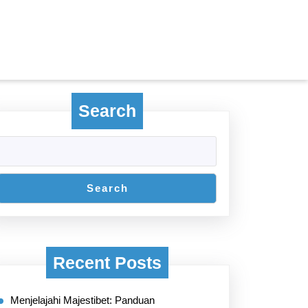
Search
Search
Recent Posts
Menjelajahi Majestibet: Panduan