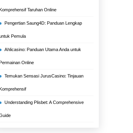
Komprehensif Taruhan Online
Pengertian Saung4D: Panduan Lengkap
untuk Pemula
Ahlicasino: Panduan Utama Anda untuk
Permainan Online
Temukan Sensasi JurusCasino: Tinjauan
Komprehensif
Understanding Plisbet: A Comprehensive
Guide