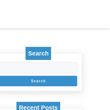
Search
gungkap
ologi
Search
lusioner
acor:
gubah
Recent Posts