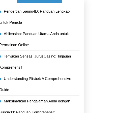
mainan
Pengertian Saung4D: Panduan Lengkap
stri
untuk Pemula
Ahlicasino: Panduan Utama Anda untuk
Permainan Online
:
Temukan Sensasi JurusCasino: Tinjauan
Komprehensif
Understanding Plisbet: A Comprehensive
Guide
Maksimalkan Pengalaman Anda dengan
Bunga99: Panduan Komprehensif