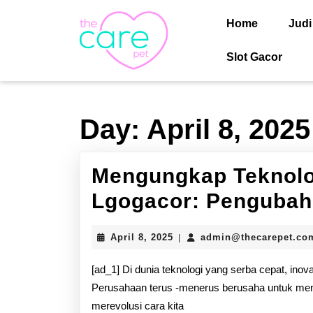
Skip
to
Home
Judi
content
Skip
Slot Gacor
to
content
Day:
April 8, 2025
Mengungkap Teknolo
Lgogacor: Pengubah p
April
April 8, 2025
admin@thecarepet.co
|
8,
2025
[ad_1] Di dunia teknologi yang serba cepat, inov
Perusahaan terus -menerus berusaha untuk men
merevolusi cara kita