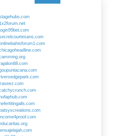
stagehubs.com
1x2forum.net
login99bet.com
secretcourtesans.com
onlinebahisforum1.com
chicagoheadline.com
camming.org
rajalion88.com
goupuntacana.com
riversedgepark.com
zaseez.com
catchycrunch.com
nofaphub.com
nefertitingalls.com
patsyscreations.com
income4proof.com
educaritas.org
lensajelajah.com