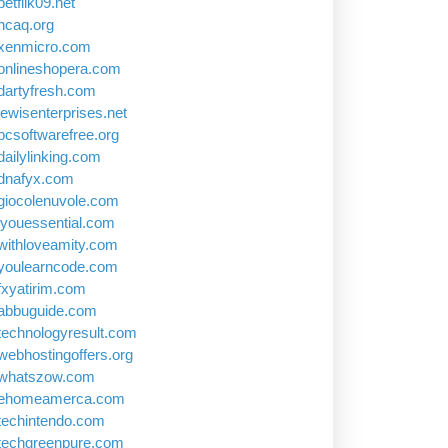
betflik09.net
ncaq.org
xenmicro.com
onlineshopera.com
dartyfresh.com
lewisenterprises.net
pcsoftwarefree.org
dailylinking.com
dnafyx.com
giocolenuvole.com
iyouessential.com
withloveamity.com
youlearncode.com
fxyatirim.com
abbuguide.com
technologyresult.com
webhostingoffers.org
whatszow.com
ehomeamerca.com
techintendo.com
techgreenpure.com