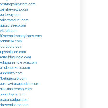
bestdropshipstore.com
cartelreviews.com
surfsway.com
nailartproduct.com
digitactseed.com
lvlcraft.com
90secondmoneyloans.com
xenmicro.com
rodrovers.com
tripssolution.com
satta-king-india.com
yukigassencanada.com
articlehorizone.com
yuqqbbzp.com
7betagents6.com
coronavirusuptodate.com
crackinstreams.com
gadgetspak.com
gearsngadget.com
hireseodoctor.com