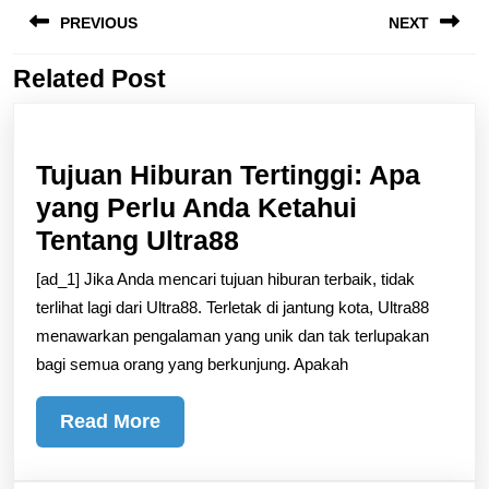
PREVIOUS
NEXT
navigation
Related Post
Previous
Next
post:
post:
Tujuan Hiburan Tertinggi: Apa
yang Perlu Anda Ketahui
Tujuan
Tentang Ultra88
Hiburan
[ad_1] Jika Anda mencari tujuan hiburan terbaik, tidak
Tertinggi:
terlihat lagi dari Ultra88. Terletak di jantung kota, Ultra88
Apa
menawarkan pengalaman yang unik dan tak terlupakan
bagi semua orang yang berkunjung. Apakah
yang
Perlu
Read
Read More
Anda
More
Ketahui