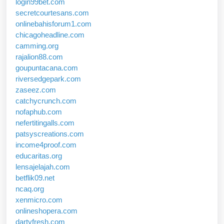
login99bet.com
secretcourtesans.com
onlinebahisforum1.com
chicagoheadline.com
camming.org
rajalion88.com
goupuntacana.com
riversedgepark.com
zaseez.com
catchycrunch.com
nofaphub.com
nefertitingalls.com
patsyscreations.com
income4proof.com
educaritas.org
lensajelajah.com
betflik09.net
ncaq.org
xenmicro.com
onlineshopera.com
dartyfresh.com