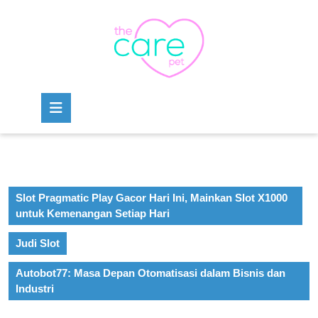
Skip
to
content
Skip
to
content
Open
Button
Slot Pragmatic Play Gacor Hari Ini, Mainkan Slot X1000
untuk Kemenangan Setiap Hari
Judi Slot
Autobot77: Masa Depan Otomatisasi dalam Bisnis dan
Industri