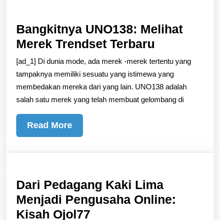
Tentang
Ultra88
Bangkitnya UNO138: Melihat
Bangkitnya
Merek Trendset Terbaru
UNO138:
[ad_1] Di dunia mode, ada merek -merek tertentu yang
Melihat
tampaknya memiliki sesuatu yang istimewa yang
Merek
membedakan mereka dari yang lain. UNO138 adalah
salah satu merek yang telah membuat gelombang di
Trendset
Terbaru
Read
Read More
More
Dari Pedagang Kaki Lima
Menjadi Pengusaha Online:
Dari
Kisah Ojol77