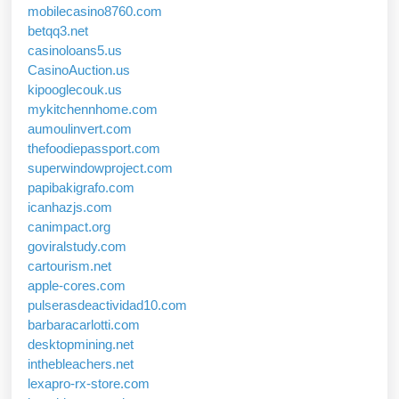
mobilecasino8760.com
betqq3.net
casinoloans5.us
CasinoAuction.us
kipooglecouk.us
mykitchennhome.com
aumoulinvert.com
thefoodiepassport.com
superwindowproject.com
papibakigrafo.com
icanhazjs.com
canimpact.org
goviralstudy.com
cartourism.net
apple-cores.com
pulserasdeactividad10.com
barbaracarlotti.com
desktopmining.net
inthebleachers.net
lexapro-rx-store.com