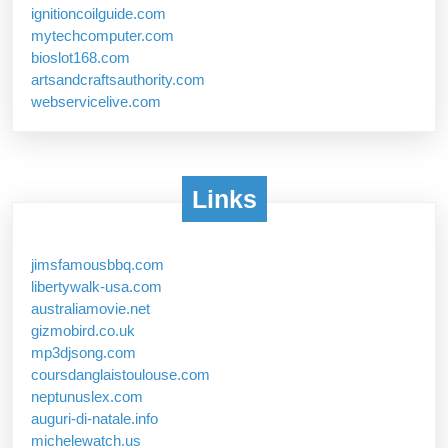
ignitioncoilguide.com
mytechcomputer.com
bioslot168.com
artsandcraftsauthority.com
webservicelive.com
Links
jimsfamousbbq.com
libertywalk-usa.com
australiamovie.net
gizmobird.co.uk
mp3djsong.com
coursdanglaistoulouse.com
neptunuslex.com
auguri-di-natale.info
michelewatch.us