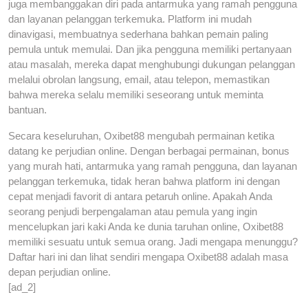
juga membanggakan diri pada antarmuka yang ramah pengguna
dan layanan pelanggan terkemuka. Platform ini mudah
dinavigasi, membuatnya sederhana bahkan pemain paling
pemula untuk memulai. Dan jika pengguna memiliki pertanyaan
atau masalah, mereka dapat menghubungi dukungan pelanggan
melalui obrolan langsung, email, atau telepon, memastikan
bahwa mereka selalu memiliki seseorang untuk meminta
bantuan.
Secara keseluruhan, Oxibet88 mengubah permainan ketika
datang ke perjudian online. Dengan berbagai permainan, bonus
yang murah hati, antarmuka yang ramah pengguna, dan layanan
pelanggan terkemuka, tidak heran bahwa platform ini dengan
cepat menjadi favorit di antara petaruh online. Apakah Anda
seorang penjudi berpengalaman atau pemula yang ingin
mencelupkan jari kaki Anda ke dunia taruhan online, Oxibet88
memiliki sesuatu untuk semua orang. Jadi mengapa menunggu?
Daftar hari ini dan lihat sendiri mengapa Oxibet88 adalah masa
depan perjudian online.
[ad_2]