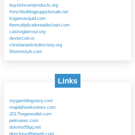
buyskincareproducts.org
frenchbulldogpuppyforsale.net
kogamasquid.com
themultiplicationtablechart.com
casinoglamour.org
dextercoin.io
christianarticledirectory.org
5homestyle.com
Links
mygamblingstory.com
majalahwekonews.com
2017hoganoutlet.com
pelmanec.com
domino99qq.net
directoryoftheweb.com