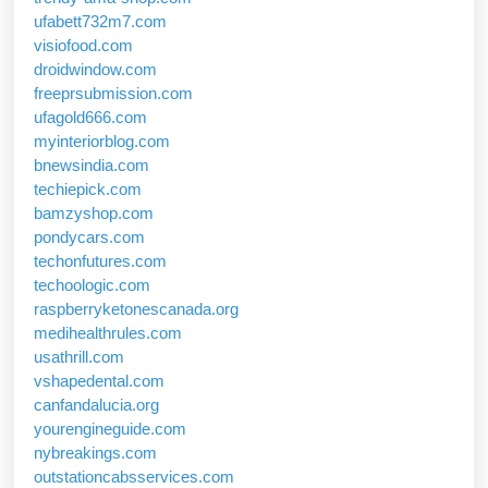
ufabett732m7.com
visiofood.com
droidwindow.com
freeprsubmission.com
ufagold666.com
myinteriorblog.com
bnewsindia.com
techiepick.com
bamzyshop.com
pondycars.com
techonfutures.com
techoologic.com
raspberryketonescanada.org
medihealthrules.com
usathrill.com
vshapedental.com
canfandalucia.org
yourengineguide.com
nybreakings.com
outstationcabsservices.com