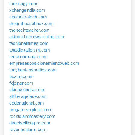
thekrtagy.com
xchangeindia.com
coolmicrotech.com
dreamhousehack.com
the-techteacher.com
automobilenews-online.com
fashionalltimes.com
totaldigitalforum.com
technoarmaan.com
empresasposicionamientoweb.com
tonybestcosmetics.com
buzznc.com
fxjoiner.com
skinbykindra.com
alltherageface.com
codenational.com
progameexplorer.com
rockislandroastery.com
directselling-pro.com
revenuealarm.com