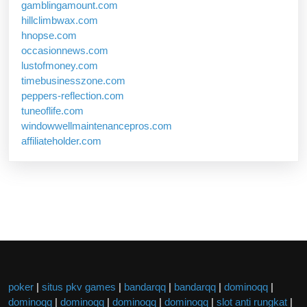
gamblingamount.com
hillclimbwax.com
hnopse.com
occasionnews.com
lustofmoney.com
timebusinesszone.com
peppers-reflection.com
tuneoflife.com
windowwellmaintenancepros.com
affiliateholder.com
poker
|
situs pkv games
|
bandarqq
|
bandarqq
|
dominoqq
|
dominoqq
|
dominoqq
|
dominoqq
|
dominoqq
|
slot anti rungkat
|