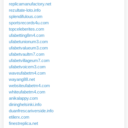
replicamanufactory.net
rezultate-loto.info
splendifulous.com
sportsrecords4u.com
topceleberites.com
ufabetting8m4.com
ufabetunionum3.com
ufabetvalueum3.com
ufabetvaultm7.com
ufabetvillageum7.com
ufabetvoicem3.com
waveufabetm4.com
wayang88.net
websiteufabetm4.com
whiteufabetm4.com
anikalappy.com
dininghelsinki.info
duanfrescariverside.info
etilerx.com
finestreplica.net