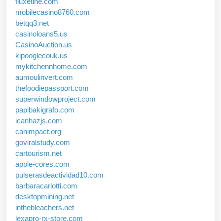
fluxetine.com
mobilecasino8760.com
betqq3.net
casinoloans5.us
CasinoAuction.us
kipooglecouk.us
mykitchennhome.com
aumoulinvert.com
thefoodiepassport.com
superwindowproject.com
papibakigrafo.com
icanhazjs.com
canimpact.org
goviralstudy.com
cartourism.net
apple-cores.com
pulserasdeactividad10.com
barbaracarlotti.com
desktopmining.net
inthebleachers.net
lexapro-rx-store.com