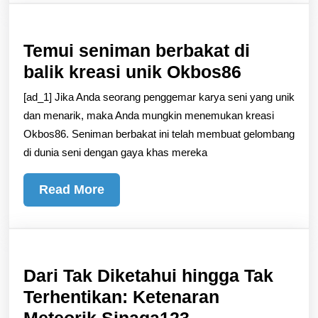
Temui seniman berbakat di
Temui
balik kreasi unik Okbos86
seniman
[ad_1] Jika Anda seorang penggemar karya seni yang unik
berbakat
dan menarik, maka Anda mungkin menemukan kreasi
di
Okbos86. Seniman berbakat ini telah membuat gelombang
di dunia seni dengan gaya khas mereka
balik
kreasi
Read
Read More
unik
More
Okbos86
Dari Tak Diketahui hingga Tak
Terhentikan: Ketenaran
Dari
Meteorik Sinaga123