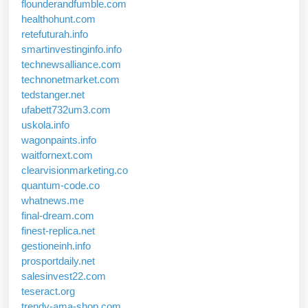
flounderandfumble.com
healthohunt.com
retefuturah.info
smartinvestinginfo.info
technewsalliance.com
technonetmarket.com
tedstanger.net
ufabett732um3.com
uskola.info
wagonpaints.info
waitfornext.com
clearvisionmarketing.co
quantum-code.co
whatnews.me
final-dream.com
finest-replica.net
gestioneinh.info
prosportdaily.net
salesinvest22.com
teseract.org
trendy-ama-shop.com