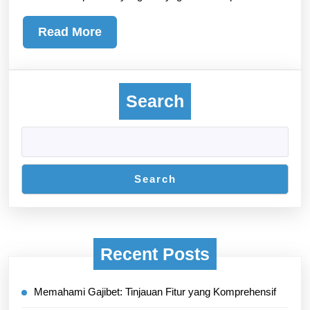
yang
Read
Read More
Perlu
More
Anda
Ketahui
Search
Search
Recent Posts
Memahami Gajibet: Tinjauan Fitur yang Komprehensif