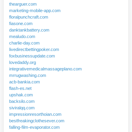
thearguer.com
marketing-mobile-app.com
floralpunchcraft.com
fiasone.com
danktankbattery.com
mealudo.com
charlie-day.com
livedirectbettingpoker.com
foxbusinessupdate.com
lovedaddy.org
integrativemedicalmassageplano.com
mrrugwashing.com
acb-bankia.com
flash-es.net
upshak.com
backsilo.com
siviralqq.com
impressionresorthoian.com
bestfreakingclothesever.com
falling-film-evaporator.com