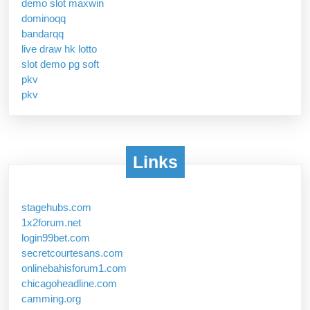
demo slot maxwin
dominoqq
bandarqq
live draw hk lotto
slot demo pg soft
pkv
pkv
Links
stagehubs.com
1x2forum.net
login99bet.com
secretcourtesans.com
onlinebahisforum1.com
chicagoheadline.com
camming.org