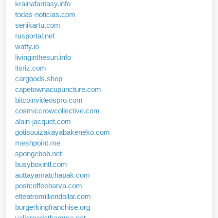
krainafantasy.info
todas-noticias.com
senikartu.com
rusportal.net
watty.io
livinginthesun.info
itsriz.com
cargoods.shop
capetownacupuncture.com
bitcoinvideospro.com
cosmiccrowcollective.com
alain-jacquet.com
gotisouizakayabakeneko.com
meshpoint.me
spongebob.net
busyboxintl.com
auttayanratchapak.com
postcoffeebarva.com
elteatromilliondollar.com
burgerkingfranchise.org
vallarpadathamma.net