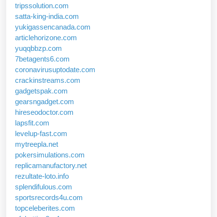
tripssolution.com
satta-king-india.com
yukigassencanada.com
articlehorizone.com
yuqqbbzp.com
7betagents6.com
coronavirusuptodate.com
crackinstreams.com
gadgetspak.com
gearsngadget.com
hireseodoctor.com
lapsfit.com
levelup-fast.com
mytreepla.net
pokersimulations.com
replicamanufactory.net
rezultate-loto.info
splendifulous.com
sportsrecords4u.com
topceleberites.com