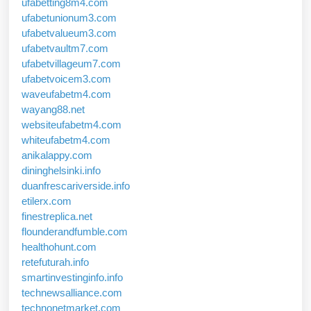
ufabetting8m4.com
ufabetunionum3.com
ufabetvalueum3.com
ufabetvaultm7.com
ufabetvillageum7.com
ufabetvoicem3.com
waveufabetm4.com
wayang88.net
websiteufabetm4.com
whiteufabetm4.com
anikalappy.com
dininghelsinki.info
duanfrescariverside.info
etilerx.com
finestreplica.net
flounderandfumble.com
healthohunt.com
retefuturah.info
smartinvestinginfo.info
technewsalliance.com
technonetmarket.com