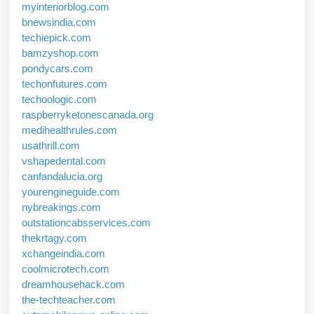
myinteriorblog.com
bnewsindia.com
techiepick.com
bamzyshop.com
pondycars.com
techonfutures.com
techoologic.com
raspberryketonescanada.org
medihealthrules.com
usathrill.com
vshapedental.com
canfandalucia.org
yourengineguide.com
nybreakings.com
outstationcabsservices.com
thekrtagy.com
xchangeindia.com
coolmicrotech.com
dreamhousehack.com
the-techteacher.com