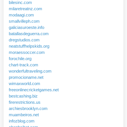
bilesinc.com
milaretreatnz.com
modaagi.com
smallvilleph.com
galiciasuroeste.info
batallasdeguerra.com
dregstudios.com
neatstuffhelpskids.org
moraessoccer.com
forochile.org
chart-track.com
wonderfultraveling.com
promocioname.net
wimaxworld.com
freeonlinecricketgames.net
bestcashing.biz
firerestrictions.us
archiesbrooklyn.com
muambeiros.net
infozblog.com