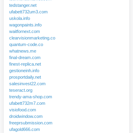
tedstanger.net
ufabett732um3.com
uskola.info
wagonpaints.info
waitfornext.com
clearvisionmarketing.co
quantum-code.co
whatnews.me
final-dream.com
finest-replica.net
gestioneinh.info
prosportdaily.net
salesinvest22.com
teseract.org
trendy-ama-shop.com
ufabett732m7.com
visiofood.com
droidwindow.com
freeprsubmission.com
ufagold666.com