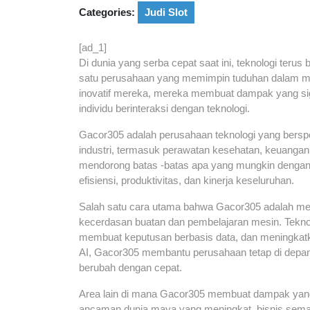
2025
Categories:
Judi Slot
[ad_1]
Di dunia yang serba cepat saat ini, teknologi teru
satu perusahaan yang memimpin tuduhan dalam mer
inovatif mereka, mereka membuat dampak yang sig
individu berinteraksi dengan teknologi.
Gacor305 adalah perusahaan teknologi yang berspes
industri, termasuk perawatan kesehatan, keuangan,
mendorong batas -batas apa yang mungkin dengan
efisiensi, produktivitas, dan kinerja keseluruhan.
Salah satu cara utama bahwa Gacor305 adalah mere
kecerdasan buatan dan pembelajaran mesin. Tekno
membuat keputusan berbasis data, dan meningka
AI, Gacor305 membantu perusahaan tetap di depan 
berubah dengan cepat.
Area lain di mana Gacor305 membuat dampak yang 
ancaman dunia maya yang meningkat, bisnis sema