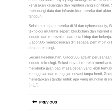
kerusakan keuangan dan reputasi yang signifikan
melindungi data dan infrastruktur mereka dari akt
tangguh.
Selain pekerjaan mereka di AI dan cybersecurity
teknologi mutakhir seperti blockchain dan Internet 
industri dan merevolusi cara kita hidup dan beker
Gacor305 memposisikan diri sebagai pemimpin di
depan teknologi.
Secara keseluruhan, Gacor305 adalah perusahaan
industri teknologi. Solusi inovatif mereka membantu 
membuka jalan bagi masa depan yang lebih terhub
keunggulan dan mengejar inovasi tanpa henti, Gaco
menetapkan standar untuk apa yang mungkin di era 
[ad_2]
Post
PREVIOUS
navigation