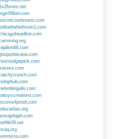
1x2forum.net
login99bet.com
secretcourtesans.com
onlinebahisforum1.com
chicagoheadline.com
camming.org
rajalion88.com
goupuntacana.com
riversedgepark.com
zaseez.com
catchycrunch.com
nofaphub.com
nefertitingalls.com
patsyscreations.com
income4proof.com
educaritas.org
lensajelajah.com
betflik09.net
ncaq.org
xenmicro.com