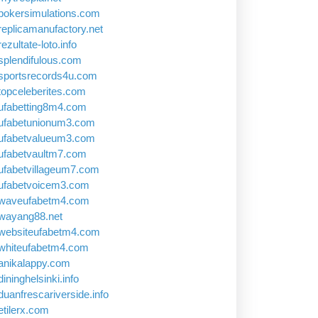
pokersimulations.com
replicamanufactory.net
rezultate-loto.info
splendifulous.com
sportsrecords4u.com
topceleberites.com
ufabetting8m4.com
ufabetunionum3.com
ufabetvalueum3.com
ufabetvaultm7.com
ufabetvillageum7.com
ufabetvoicem3.com
waveufabetm4.com
wayang88.net
websiteufabetm4.com
whiteufabetm4.com
anikalappy.com
dininghelsinki.info
duanfrescariverside.info
etilerx.com