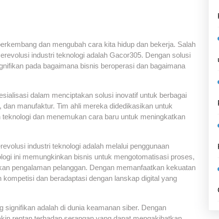
s berkembang dan mengubah cara kita hidup dan bekerja. Salah
evolusi industri teknologi adalah Gacor305. Dengan solusi
nifikan pada bagaimana bisnis beroperasi dan bagaimana
ialisasi dalam menciptakan solusi inovatif untuk berbagai
 dan manufaktur. Tim ahli mereka didedikasikan untuk
 teknologi dan menemukan cara baru untuk meningkatkan
volusi industri teknologi adalah melalui penggunaan
logi ini memungkinkan bisnis untuk mengotomatisasi proses,
tkan pengalaman pelanggan. Dengan memanfaatkan kekuatan
kompetisi dan beradaptasi dengan lanskap digital yang
signifikan adalah di dunia keamanan siber. Dengan
kin rentan terhadap serangan yang dapat mengakibatkan