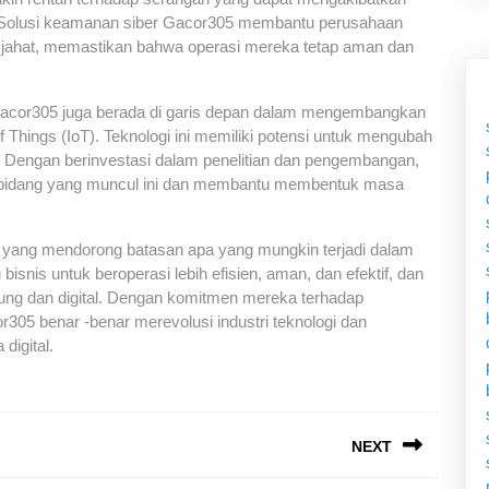
. Solusi keamanan siber Gacor305 membantu perusahaan
or jahat, memastikan bahwa operasi mereka tetap aman dan
, Gacor305 juga berada di garis depan dalam mengembangkan
of Things (IoT). Teknologi ini memiliki potensi untuk mengubah
ja. Dengan berinvestasi dalam penelitian dan pengembangan,
 bidang yang muncul ini dan membantu membentuk masa
 yang mendorong batasan apa yang mungkin terjadi dalam
bisnis untuk beroperasi lebih efisien, aman, dan efektif, dan
ung dan digital. Dengan komitmen mereka terhadap
r305 benar -benar merevolusi industri teknologi dan
digital.
NEXT