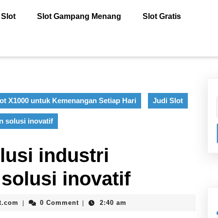
 Slot
Slot Gampang Menang
Slot Gratis
Slot X1000 untuk Kemenangan Setiap Hari
Judi Slot
 solusi inovatif
usi industri
solusi inovatif
admin@thecarepet.com
t.com
0 Comment
2:40 am
|
|