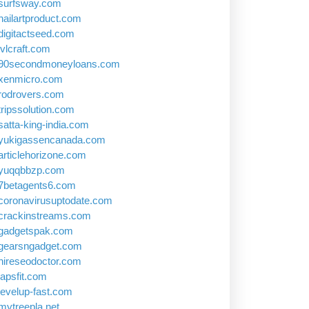
surfsway.com
nailartproduct.com
digitactseed.com
lvlcraft.com
90secondmoneyloans.com
xenmicro.com
rodrovers.com
tripssolution.com
satta-king-india.com
yukigassencanada.com
articlehorizone.com
yuqqbbzp.com
7betagents6.com
coronavirusuptodate.com
crackinstreams.com
gadgetspak.com
gearsngadget.com
hireseodoctor.com
lapsfit.com
levelup-fast.com
mytreepla.net