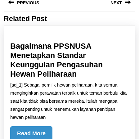
PREVIOUS
NEXT
navigation
Related Post
Previous
Next
post:
post:
Bagaimana PPSNUSA
Menetapkan Standar
Keunggulan Pengasuhan
Bagaimana
Hewan Peliharaan
PPSNUSA
[ad_1] Sebagai pemilik hewan peliharaan, kita semua
Menetapkan
menginginkan perawatan terbaik untuk teman berbulu kita
Standar
saat kita tidak bisa bersama mereka. Itulah mengapa
sangat penting untuk menemukan layanan penitipan
Keunggulan
hewan peliharaan
Pengasuhan
Hewan
Read
Read More
Peliharaan