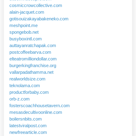
cosmiccrowcollective.com
alain-jacquet.com
gotisouizakayabakeneko.com
meshpoint.me
spongebob.net
busyboxintl.com
auttayanratchapak.com
postcoffeebarva.com
elteatromilliondollar.com
burgerkingfranchise.org
vallarpadathamma.net
realworldsize.com
teknolama.com
productforbaby.com
orb-z.com
fosterscoachhousetavern.com
mesasdecultivoonline.com
boilersnbits.com
latestviralpost.com
newfreearticle.com