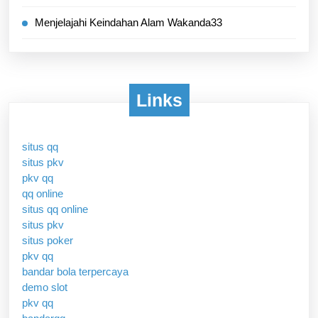
Menjelajahi Keindahan Alam Wakanda33
Links
situs qq
situs pkv
pkv qq
qq online
situs qq online
situs pkv
situs poker
pkv qq
bandar bola terpercaya
demo slot
pkv qq