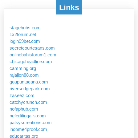
Links
stagehubs.com
1x2forum.net
login99bet.com
secretcourtesans.com
onlinebahisforum1.com
chicagoheadline.com
camming.org
rajalion88.com
goupuntacana.com
riversedgepark.com
zaseez.com
catchycrunch.com
nofaphub.com
nefertitingalls.com
patsyscreations.com
income4proof.com
educaritas.org