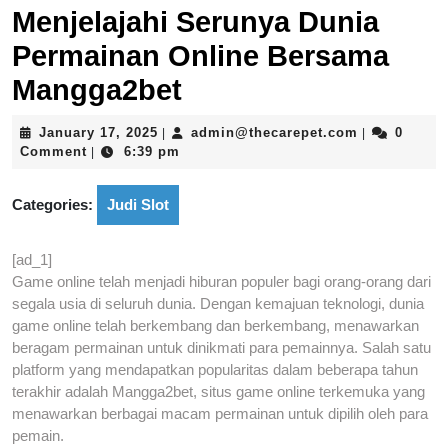
Menjelajahi Serunya Dunia
Permainan Online Bersama
Mangga2bet
January
admin@thec
January 17, 2025
admin@thecarepet.com
0
|
|
17,
Comment
6:39 pm
|
2025
Categories:
Judi Slot
[ad_1]
Game online telah menjadi hiburan populer bagi orang-orang dari
segala usia di seluruh dunia. Dengan kemajuan teknologi, dunia
game online telah berkembang dan berkembang, menawarkan
beragam permainan untuk dinikmati para pemainnya. Salah satu
platform yang mendapatkan popularitas dalam beberapa tahun
terakhir adalah Mangga2bet, situs game online terkemuka yang
menawarkan berbagai macam permainan untuk dipilih oleh para
pemain.