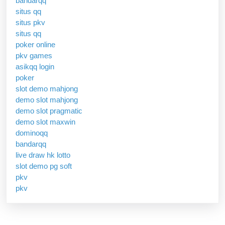
bandarqq
situs qq
situs pkv
situs qq
poker online
pkv games
asikqq login
poker
slot demo mahjong
demo slot mahjong
demo slot pragmatic
demo slot maxwin
dominoqq
bandarqq
live draw hk lotto
slot demo pg soft
pkv
pkv