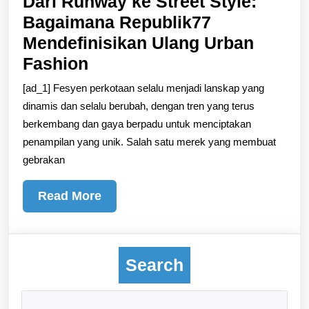
Dari Runway ke Street Style:
Bagaimana Republik77
Mendefinisikan Ulang Urban
Dari
Fashion
Runway
[ad_1] Fesyen perkotaan selalu menjadi lanskap yang
ke
dinamis dan selalu berubah, dengan tren yang terus
Street
berkembang dan gaya berpadu untuk menciptakan
penampilan yang unik. Salah satu merek yang membuat
Style:
gebrakan
Bagaimana
Republik77
Read
Read More
Mendefinisikan
More
Ulang
Urban
Search
Fashion