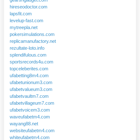
hireseodoctor.com
lapsfit.com
levelup-fast.com
mytreepla.net
pokersimulations.com
replicamanufactory.net
rezultate-loto.info
splendifulous.com
sportsrecords4u.com
topceleberites.com
ufabetting8m4.com
ufabetunionum3.com
ufabetvalueum3.com
ufabetvaultm7.com
ufabetvillageum7.com
ufabetvoicem3.com
waveufabetm4.com
wayang88.net
websiteufabetm4.com
whiteufabetm4.com