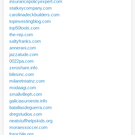
insurancepolicyexpert.com
statkeycompany.com
carolinadeckbuilders.com
topinvestingblog.com
top50tools.com
the-rep.com
saltyfranks.com
annerani.com
jazzatude.com
0022pa.com
zeroshare.info
bilesinc.com
milaretreatnz.com
modaagi.com
smallvilleph.com
galiciasuroeste.info
batallasdeguerra.com
dregstudios.com
neatstuffhelpskids.org
moraessoccer.com
forochile.org