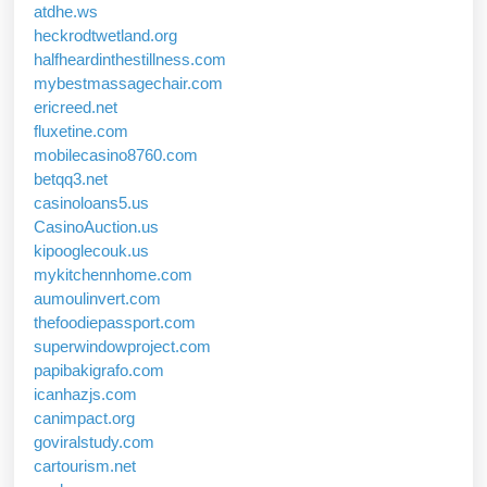
atdhe.ws
heckrodtwetland.org
halfheardinthestillness.com
mybestmassagechair.com
ericreed.net
fluxetine.com
mobilecasino8760.com
betqq3.net
casinoloans5.us
CasinoAuction.us
kipooglecouk.us
mykitchennhome.com
aumoulinvert.com
thefoodiepassport.com
superwindowproject.com
papibakigrafo.com
icanhazjs.com
canimpact.org
goviralstudy.com
cartourism.net