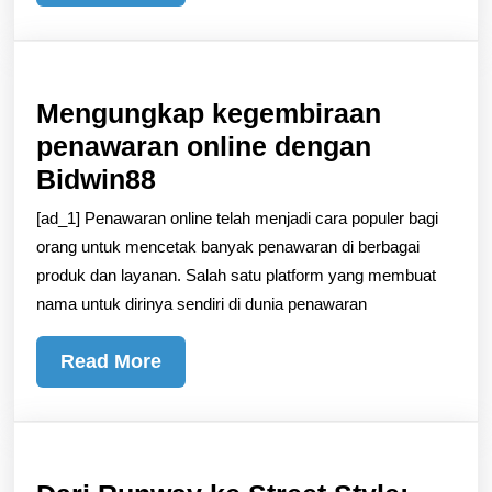
More
Mengungkap kegembiraan
penawaran online dengan
Mengungkap
Bidwin88
kegembiraan
[ad_1] Penawaran online telah menjadi cara populer bagi
penawaran
orang untuk mencetak banyak penawaran di berbagai
online
produk dan layanan. Salah satu platform yang membuat
nama untuk dirinya sendiri di dunia penawaran
dengan
Bidwin88
Read
Read More
More