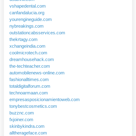
vshapedental.com
canfandalucia.org
yourengineguide.com
nybreakings.com
outstationcabsservices.com
thekrtagy.com
xchangeindia.com
coolmicrotech.com
dreamhousehack.com
the-techteacher.com
automobilenews-online.com
fashionalltimes.com
totaldigitalforum.com
technoarmaan.com
empresasposicionamientoweb.com
tonybestcosmetics.com
buzznc.com
fxjoiner.com
skinbykindra.com
alltherageface.com