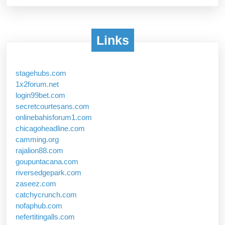
Links
stagehubs.com
1x2forum.net
login99bet.com
secretcourtesans.com
onlinebahisforum1.com
chicagoheadline.com
camming.org
rajalion88.com
goupuntacana.com
riversedgepark.com
zaseez.com
catchycrunch.com
nofaphub.com
nefertitingalls.com