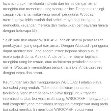
layanan untuk membantu individu dan bisnis dengan aman
mengirim dan menerima uang secara online. Dengan teknologi
canggih dan antarmuka yang ramah pengguna, Wbocash
membuatnya lebih mudah dari sebelumnya bagi orang untuk
mengelola keuangan mereka dan melakukan pembayaran hanya
dengan beberapa klik.
Salah satu fitur utama WBOCASH adalah sistem pemrosesan
pembayaran yang cepat dan aman. Dengan Wbocash, pengguna
dapat mentransfer uang secara instan kepada siapa pun, di
mana saja di dunia. Apakah Anda perlu membayar tagihan,
mengirim uang ke teman, atau melakukan pembelian secara
online, Wbocash memastikan bahwa transaksi Anda diproses
dengan cepat dan aman.
Keuntungan lain dari menggunakan WBOCASH adalah biaya
transaksi yang rendah. Tidak seperti sistem perbankan
tradisional yang membebankan biaya tinggi untuk transfer
internasional atau konversi mata uang, WBOCASH menawarkan
tarif kompetitif yang membantu pengguna menghemat uang pada
transaksi mereka. Ini membuat WBOCASH solusi yang