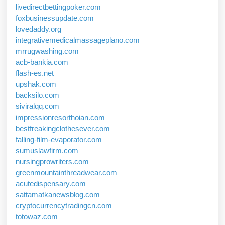
livedirectbettingpoker.com
foxbusinessupdate.com
lovedaddy.org
integrativemedicalmassageplano.com
mrrugwashing.com
acb-bankia.com
flash-es.net
upshak.com
backsilo.com
siviralqq.com
impressionresorthoian.com
bestfreakingclothesever.com
falling-film-evaporator.com
sumuslawfirm.com
nursingprowriters.com
greenmountainthreadwear.com
acutedispensary.com
sattamatkanewsblog.com
cryptocurrencytradingcn.com
totowaz.com