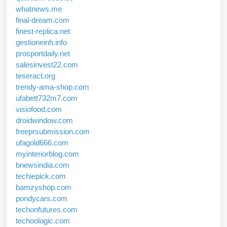
whatnews.me
final-dream.com
finest-replica.net
gestioneinh.info
prosportdaily.net
salesinvest22.com
teseract.org
trendy-ama-shop.com
ufabett732m7.com
visiofood.com
droidwindow.com
freeprsubmission.com
ufagold666.com
myinteriorblog.com
bnewsindia.com
techiepick.com
bamzyshop.com
pondycars.com
techonfutures.com
techoologic.com