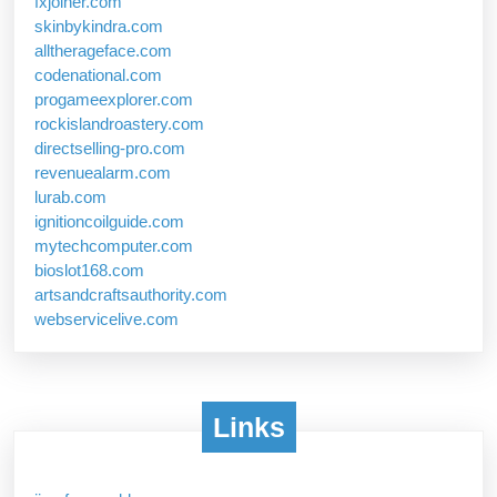
fxjoiner.com
skinbykindra.com
alltherageface.com
codenational.com
progameexplorer.com
rockislandroastery.com
directselling-pro.com
revenuealarm.com
lurab.com
ignitioncoilguide.com
mytechcomputer.com
bioslot168.com
artsandcraftsauthority.com
webservicelive.com
Links