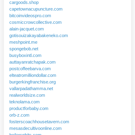
cargoods.shop
capetownacupuncture.com
bitcoinvideospro.com
cosmiccrowcollective.com
alain-jacquet.com
gotisouizakayabakeneko.com
meshpoint.me
spongebob.net
busyboxintl.com
auttayanratchapak.com
postcoffeebarva.com
elteatromilliondollar.com
burgerkingfranchise.org
vallarpadathamma.net
realworldsize.com
teknolama.com
productforbaby.com
orb-z.com
fosterscoachhousetavern.com
mesasdecultivoonline.com
boilersnbits.com