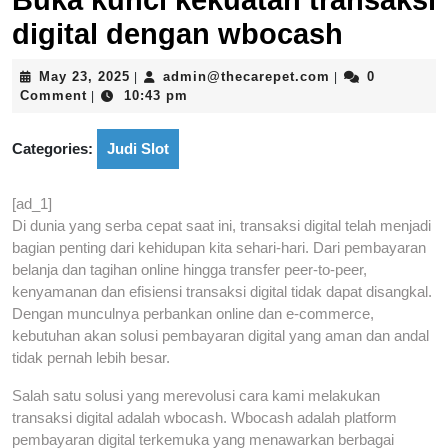
Buka kunci kekuatan transaksi
digital dengan wbocash
May
admin@thecarep
May 23, 2025
admin@thecarepet.com
0
|
|
23,
Comment
10:43 pm
|
2025
Categories:
Judi Slot
[ad_1]
Di dunia yang serba cepat saat ini, transaksi digital telah menjadi
bagian penting dari kehidupan kita sehari-hari. Dari pembayaran
belanja dan tagihan online hingga transfer peer-to-peer,
kenyamanan dan efisiensi transaksi digital tidak dapat disangkal.
Dengan munculnya perbankan online dan e-commerce,
kebutuhan akan solusi pembayaran digital yang aman dan andal
tidak pernah lebih besar.
Salah satu solusi yang merevolusi cara kami melakukan
transaksi digital adalah wbocash. Wbocash adalah platform
pembayaran digital terkemuka yang menawarkan berbagai