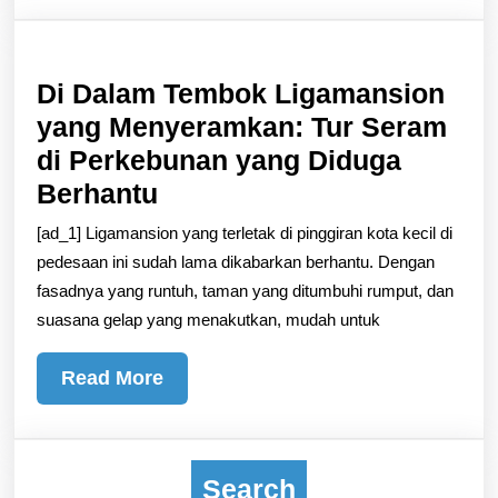
Di Dalam Tembok Ligamansion
yang Menyeramkan: Tur Seram
di Perkebunan yang Diduga
Di
Berhantu
Dalam
[ad_1] Ligamansion yang terletak di pinggiran kota kecil di
Tembok
pedesaan ini sudah lama dikabarkan berhantu. Dengan
Ligamansion
fasadnya yang runtuh, taman yang ditumbuhi rumput, dan
suasana gelap yang menakutkan, mudah untuk
yang
Menyeramkan:
Read
Read More
Tur
More
Seram
di
Search
Perkebunan