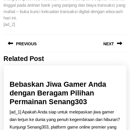
tinggal pada antrian bank yang panjang dan biaya transaksi yang
mahal – buka kunci kekuatan transaksi digital dengan wbocash
hari ini.
[ad_2]
Post
PREVIOUS
NEXT
navigation
Related Post
Previous
Next
post:
post:
Bebaskan Jiwa Gamer Anda
dengan Beragam Pilihan
Bebaskan
Permainan Senang303
Jiwa
[ad_1] Apakah Anda siap untuk melepaskan jiwa gamer
Gamer
dan terjun ke dunia yang penuh kegembiraan dan hiburan?
Anda
Kunjungi Senang303, platform game online premier yang