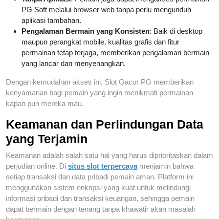
PG Soft melalui browser web tanpa perlu mengunduh
aplikasi tambahan.
Pengalaman Bermain yang Konsisten
: Baik di desktop
maupun perangkat mobile, kualitas grafis dan fitur
permainan tetap terjaga, memberikan pengalaman bermain
yang lancar dan menyenangkan.
Dengan kemudahan akses ini, Slot Gacor PG memberikan
kenyamanan bagi pemain yang ingin menikmati permainan
kapan pun mereka mau.
Keamanan dan Perlindungan Data
yang Terjamin
Keamanan adalah salah satu hal yang harus diprioritaskan dalam
perjudian online. Di
situs slot terpercaya
menjamin bahwa
setiap transaksi dan data pribadi pemain aman. Platform ini
menggunakan sistem enkripsi yang kuat untuk melindungi
informasi pribadi dan transaksi keuangan, sehingga pemain
dapat bermain dengan tenang tanpa khawatir akan masalah