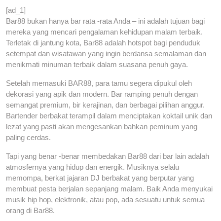
[ad_1]
Bar88 bukan hanya bar rata -rata Anda – ini adalah tujuan bagi
mereka yang mencari pengalaman kehidupan malam terbaik.
Terletak di jantung kota, Bar88 adalah hotspot bagi penduduk
setempat dan wisatawan yang ingin berdansa semalaman dan
menikmati minuman terbaik dalam suasana penuh gaya.
Setelah memasuki BAR88, para tamu segera dipukul oleh
dekorasi yang apik dan modern. Bar ramping penuh dengan
semangat premium, bir kerajinan, dan berbagai pilihan anggur.
Bartender berbakat terampil dalam menciptakan koktail unik dan
lezat yang pasti akan mengesankan bahkan peminum yang
paling cerdas.
Tapi yang benar -benar membedakan Bar88 dari bar lain adalah
atmosfernya yang hidup dan energik. Musiknya selalu
memompa, berkat jajaran DJ berbakat yang berputar yang
membuat pesta berjalan sepanjang malam. Baik Anda menyukai
musik hip hop, elektronik, atau pop, ada sesuatu untuk semua
orang di Bar88.