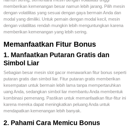
memberikan kemenangan besar namun lebih jarang. Pilih mesin
dengan volatilitas yang sesuai dengan gaya bermain Anda dan
modal yang dimiliki. Untuk pemain dengan modal kecil, mesin
dengan volatilitas rendah mungkin lebih menguntungkan karena
memberikan kemenangan yang lebih sering.
Memanfaatkan Fitur Bonus
1. Manfaatkan Putaran Gratis dan
Simbol Liar
Sebagian besar mesin slot gacor menawarkan fitur bonus seperti
putaran gratis dan simbol liar. Fitur putaran gratis memberikan
kesempatan untuk bermain lebih lama tanpa mempertaruhkan
uang Anda, sedangkan simbol liar membantu Anda membentuk
kombinasi pemenang. Pastikan untuk memanfaatkan fitur-fitur ini
karena mereka dapat meningkatkan peluang Anda untuk
mendapatkan kemenangan lebih banyak.
2. Pahami Cara Memicu Bonus