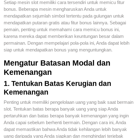
Setiap mesin slot memiliki cara tersendiri untuk memicu fitur
bonus. Beberapa mesin mengharuskan Anda untuk
mendapatkan sejumlah simbol tertentu pada gulungan untuk
mendapatkan putaran gratis atau fitur bonus lainnya. Sebagai
pemain, penting untuk memahami cara memicu bonus ini,
karena mereka dapat memberikan keuntungan besar dalam
permainan. Dengan mempelajari pola-pola ini, Anda dapat lebih
siap untuk mendapatkan bonus yang menguntungkan.
Mengatur Batasan Modal dan
Kemenangan
1. Tentukan Batas Kerugian dan
Kemenangan
Penting untuk memiliki pengelolaan uang yang baik saat bermain
slot. Tentukan batas berapa banyak uang yang siap Anda
pertaruhkan dan batas berapa banyak kemenangan yang ingin
Anda capai sebelum berhenti bermain. Dengan cara ini, Anda
dapat memastikan bahwa Anda tidak kehilangan lebih banyak
uang daripada yang Anda siapkan dan menghindari terjebak