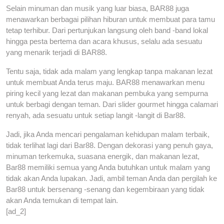
Selain minuman dan musik yang luar biasa, BAR88 juga
menawarkan berbagai pilihan hiburan untuk membuat para tamu
tetap terhibur. Dari pertunjukan langsung oleh band -band lokal
hingga pesta bertema dan acara khusus, selalu ada sesuatu
yang menarik terjadi di BAR88.
Tentu saja, tidak ada malam yang lengkap tanpa makanan lezat
untuk membuat Anda terus maju. BAR88 menawarkan menu
piring kecil yang lezat dan makanan pembuka yang sempurna
untuk berbagi dengan teman. Dari slider gourmet hingga calamari
renyah, ada sesuatu untuk setiap langit -langit di Bar88.
Jadi, jika Anda mencari pengalaman kehidupan malam terbaik,
tidak terlihat lagi dari Bar88. Dengan dekorasi yang penuh gaya,
minuman terkemuka, suasana energik, dan makanan lezat,
Bar88 memiliki semua yang Anda butuhkan untuk malam yang
tidak akan Anda lupakan. Jadi, ambil teman Anda dan pergilah ke
Bar88 untuk bersenang -senang dan kegembiraan yang tidak
akan Anda temukan di tempat lain.
[ad_2]