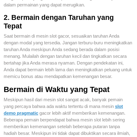
dalam permainan yang dapat merugikan.
2. Bermain dengan Taruhan yang
Tepat
Saat bermain di mesin slot gacor, sesuaikan taruhan Anda
dengan modal yang tersedia. Jangan terburu-buru meningkatkan
taruhan Anda meskipun Anda sedang berada dalam posisi
menang. Mulailah dengan taruhan kecil dan tingkatkan secara
bertahap jika Anda merasa nyaman. Dengan pendekatan ini,
Anda dapat bermain lebih lama dan meningkatkan peluang untuk
memicu bonus atau mendapatkan kemenangan besar.
Bermain di Waktu yang Tepat
Meskipun hasil dari mesin slot sangat acak, banyak pemain
yang percaya bahwa ada waktu tertentu di mana mesin
slot
demo pragmatic
gacor lebih aktif memberikan kemenangan.
Beberapa pemain berpendapat bahwa mesin slot lebih sering
memberikan kemenangan setelah beberapa putaran tanpa
hadiah besar. Meskipun ini tidak dapat dibuktikan secara ilmiah,