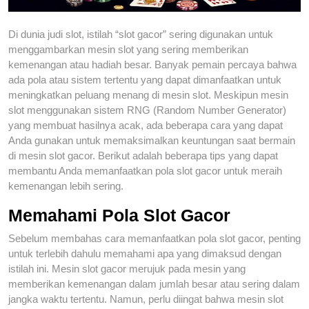
Di dunia judi slot, istilah “slot gacor” sering digunakan untuk
menggambarkan mesin slot yang sering memberikan
kemenangan atau hadiah besar. Banyak pemain percaya bahwa
ada pola atau sistem tertentu yang dapat dimanfaatkan untuk
meningkatkan peluang menang di mesin slot. Meskipun mesin
slot menggunakan sistem RNG (Random Number Generator)
yang membuat hasilnya acak, ada beberapa cara yang dapat
Anda gunakan untuk memaksimalkan keuntungan saat bermain
di mesin slot gacor. Berikut adalah beberapa tips yang dapat
membantu Anda memanfaatkan pola slot gacor untuk meraih
kemenangan lebih sering.
Memahami Pola Slot Gacor
Sebelum membahas cara memanfaatkan pola slot gacor, penting
untuk terlebih dahulu memahami apa yang dimaksud dengan
istilah ini. Mesin slot gacor merujuk pada mesin yang
memberikan kemenangan dalam jumlah besar atau sering dalam
jangka waktu tertentu. Namun, perlu diingat bahwa mesin slot