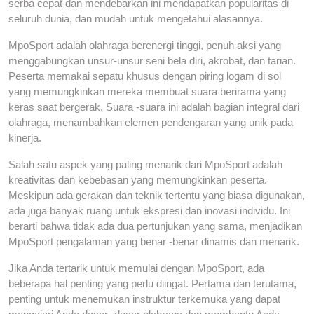
serba cepat dan mendebarkan ini mendapatkan popularitas di
seluruh dunia, dan mudah untuk mengetahui alasannya.
MpoSport adalah olahraga berenergi tinggi, penuh aksi yang
menggabungkan unsur-unsur seni bela diri, akrobat, dan tarian.
Peserta memakai sepatu khusus dengan piring logam di sol
yang memungkinkan mereka membuat suara berirama yang
keras saat bergerak. Suara -suara ini adalah bagian integral dari
olahraga, menambahkan elemen pendengaran yang unik pada
kinerja.
Salah satu aspek yang paling menarik dari MpoSport adalah
kreativitas dan kebebasan yang memungkinkan peserta.
Meskipun ada gerakan dan teknik tertentu yang biasa digunakan,
ada juga banyak ruang untuk ekspresi dan inovasi individu. Ini
berarti bahwa tidak ada dua pertunjukan yang sama, menjadikan
MpoSport pengalaman yang benar -benar dinamis dan menarik.
Jika Anda tertarik untuk memulai dengan MpoSport, ada
beberapa hal penting yang perlu diingat. Pertama dan terutama,
penting untuk menemukan instruktur terkemuka yang dapat