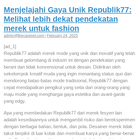
Menjelajahi Gaya Unik Republik77:
Melihat lebih dekat pendekatan
merek untuk fashion
admin@thecarepet.com
|
February 24, 2025
[ad_1]
Republik77 adalah merek mode yang unik dan inovatif yang telah
membuat gelombang di industri ini dengan pendekatan yang
berani dan tidak konvensional untuk desain. Didirikan oleh
sekelompok kreatif muda yang ingin menantang status quo dan
mendorong batas-batas mode tradisional, Republik77 dengan
cepat mendapatkan pengikut yang setia dari orang-orang yang
maju mode yang menghargai gaya estetika dan avant-garde
yang edgy.
Apa yang membedakan Republik77 dari merek fesyen lain
adalah kesediaannya untuk mengambil risiko dan bereksperimen
dengan berbagai bahan, bentuk, dan pola. Desainer merek tidak
takut berpikir di luar kotak dan membuat karya yang benar-benar