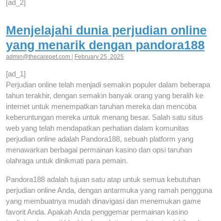
[ad_2]
Menjelajahi dunia perjudian online
yang menarik dengan pandora188
admin@thecarepet.com
|
February 25, 2025
[ad_1]
Perjudian online telah menjadi semakin populer dalam beberapa
tahun terakhir, dengan semakin banyak orang yang beralih ke
internet untuk menempatkan taruhan mereka dan mencoba
keberuntungan mereka untuk menang besar. Salah satu situs
web yang telah mendapatkan perhatian dalam komunitas
perjudian online adalah Pandora188, sebuah platform yang
menawarkan berbagai permainan kasino dan opsi taruhan
olahraga untuk dinikmati para pemain.
Pandora188 adalah tujuan satu atap untuk semua kebutuhan
perjudian online Anda, dengan antarmuka yang ramah pengguna
yang membuatnya mudah dinavigasi dan menemukan game
favorit Anda. Apakah Anda penggemar permainan kasino