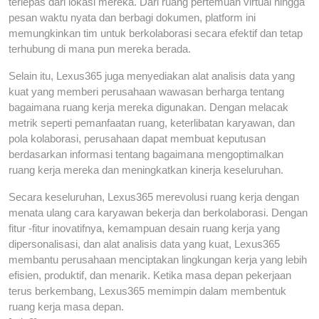
terlepas dari lokasi mereka. Dari ruang pertemuan virtual hingga
pesan waktu nyata dan berbagi dokumen, platform ini
memungkinkan tim untuk berkolaborasi secara efektif dan tetap
terhubung di mana pun mereka berada.
Selain itu, Lexus365 juga menyediakan alat analisis data yang
kuat yang memberi perusahaan wawasan berharga tentang
bagaimana ruang kerja mereka digunakan. Dengan melacak
metrik seperti pemanfaatan ruang, keterlibatan karyawan, dan
pola kolaborasi, perusahaan dapat membuat keputusan
berdasarkan informasi tentang bagaimana mengoptimalkan
ruang kerja mereka dan meningkatkan kinerja keseluruhan.
Secara keseluruhan, Lexus365 merevolusi ruang kerja dengan
menata ulang cara karyawan bekerja dan berkolaborasi. Dengan
fitur -fitur inovatifnya, kemampuan desain ruang kerja yang
dipersonalisasi, dan alat analisis data yang kuat, Lexus365
membantu perusahaan menciptakan lingkungan kerja yang lebih
efisien, produktif, dan menarik. Ketika masa depan pekerjaan
terus berkembang, Lexus365 memimpin dalam membentuk
ruang kerja masa depan.